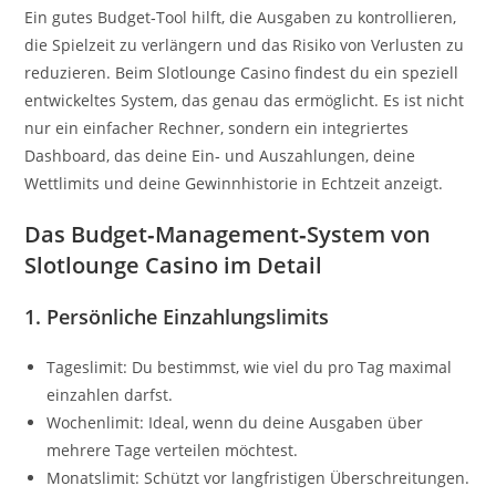
Ein gutes Budget‑Tool hilft, die Ausgaben zu kontrollieren,
die Spielzeit zu verlängern und das Risiko von Verlusten zu
reduzieren. Beim Slotlounge Casino findest du ein speziell
entwickeltes System, das genau das ermöglicht. Es ist nicht
nur ein einfacher Rechner, sondern ein integriertes
Dashboard, das deine Ein‑ und Auszahlungen, deine
Wettlimits und deine Gewinnhistorie in Echtzeit anzeigt.
Das Budget‑Management‑System von
Slotlounge Casino im Detail
1. Persönliche Einzahlungslimits
Tageslimit: Du bestimmst, wie viel du pro Tag maximal
einzahlen darfst.
Wochenlimit: Ideal, wenn du deine Ausgaben über
mehrere Tage verteilen möchtest.
Monatslimit: Schützt vor langfristigen Überschreitungen.