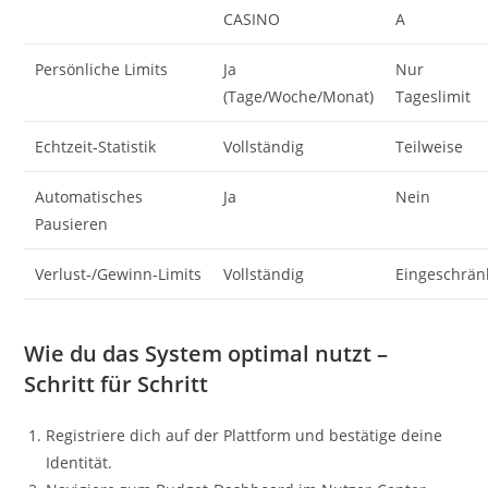
CASINO
A
Persönliche Limits
Ja
Nur
(Tage/Woche/Monat)
Tageslimit
Echtzeit‑Statistik
Vollständig
Teilweise
Automatisches
Ja
Nein
Pausieren
Verlust‑/Gewinn‑Limits
Vollständig
Eingeschrän
Wie du das System optimal nutzt –
Schritt für Schritt
Registriere dich auf der Plattform und bestätige deine
Identität.