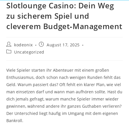
Slotlounge Casino: Dein Weg
zu sicherem Spiel und
cleverem Budget‑Management
kodeonix
August 17, 2025
Uncategorized
Viele Spieler starten ihr Abenteuer mit einem großen
Enthusiasmus, doch schon nach wenigen Runden fehlt das
Geld. Warum passiert das? Oft fehlt ein klarer Plan, wie viel
man einsetzen darf und wann man aufhören sollte. Hast du
dich jemals gefragt, warum manche Spieler immer wieder
gewinnen, während andere ihr ganzes Guthaben verlieren?
Der Unterschied liegt häufig im Umgang mit dem eigenen
Bankroll.