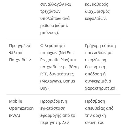
συναλλαγών και
και καθαρός
τρεχόντων
διαχωρισμός
υπολοίπων ανά
κεφαλαίων.
μέθοδο (κύρια,
μπόνους).
Προηγμένα
Φιλτράρισμα
Γρήγορη εύρεση
Φίλτρα
παρόχων (NetEnt,
παιχνιδιών με
Παιχνιδιών
Pragmatic Play) και
υψηλότερη
παιχνιδιών με βάση
θεωρητική
RTP, δυνατότητες
απόδοση ή
(Megaways, Bonus
συγκεκριμένα
Buy).
χαρακτηριστικά.
Mobile
Προοριζόμενη
Πρόσβαση
Optimization
εγκατάσταση
απευθείας από
(PWA)
εφαρμογής από το
την αρχική
περιηγητή. Δεν
οθόνη του