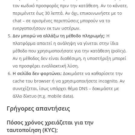
τον κωδικό προσφοράς πριν την κατάθεση. Αν το κάνατε,
περιμένετε έως 30 λεπτά. Αν όχι, επικοινωνήστε με το
chat – σε ορισμένες περιπτώσεις μπορούν να το
ενεργοποιήσουν εκ των υστέρων.
Δεν μπορώ να αλλάξω τη μέθοδο πληρωμής:
Η
πλατφόρμα απαιτεί η ανάληψη να γίνεται στην ίδια
μέθοδο που χρησιμοποιήσατε για την κατάθεση (policy).
Αν η μέθοδος δεν είναι διαθέσιμη, η υποστήριξη μπορεί
να προσφέρει εναλλακτική λύση.
Η σελίδα δεν φορτώνει:
Δοκιμάστε να καθαρίσετε την
cache του browser ή να χρησιμοποιήσετε incognito. Αν
συνεχίζεται, ίσως υπάρχει θέμα DNS – δοκιμάστε με
άλλο δίκτυο (π.χ. mobile data).
Γρήγορες απαντήσεις
Πόσος χρόνος χρειάζεται για την
ταυτοποίηση (KYC);