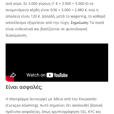
ανά γύρο. Σε 3.000 γύρους (1 € × 3.000 = 3.000 €) τα
αναμενόμενα κέρδη είναι 0,96 × 3.000 = 2.880 €, ενώ η
απώλεια είναι 120 €. Δηλαδή, μετά το wagering, το καθαρό
αποτέλεσμα εξαρτάται από την τύχη.
Σημείωση:
Τα ποσά
είναι ενδεικτικά και βασίζονται σε φυσιολογική
διακύμανση.
Είναι ασφαλές;
Η πλατφόρμα λειτουργεί με άδεια από την Κουρασάο
(Curaçao eGaming). Αυτό σημαίνει ότι ακολουθεί βασικά
πρότυπα ασφαλείας, όπως κρυπτογράφηση SSL, KYC και