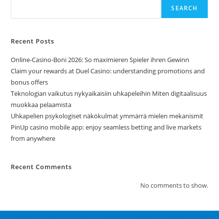
SEARCH
Recent Posts
Online-Casino-Boni 2026: So maximieren Spieler ihren Gewinn
Claim your rewards at Duel Casino: understanding promotions and
bonus offers
Teknologian vaikutus nykyaikaisiin uhkapeleihin Miten digitaalisuus
muokkaa pelaamista
Uhkapelien psykologiset näkökulmat ymmärrä mielen mekanismit
PinUp casino mobile app: enjoy seamless betting and live markets
from anywhere
Recent Comments
No comments to show.