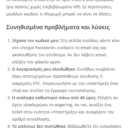
(για παίκτες χωρίς επιβεβαιωμένο VIP). Σε περιπτώσεις
μεγάλων κερδών, η πληρωμή μπορεί να γίνει σε δόσεις.
Συνηθισμένα προβλήματα και λύσεις
Ξέχασα τον κωδικό μου:
Στη σελίδα εισόδου, κάντε κλικ
στο «Forgot Password», εισάγετε το email σας και
ακολουθήστε τον σύνδεσμο. Αν δεν λάβετε email,
ελέγξτε τον φάκελο spam.
Ο λογαριασμός μου κλειδώθηκε:
Συνήθως συμβαίνει
λόγω αποτυχημένων προσπαθειών σύνδεσης ή
εκκρεμούς KYC. Επικοινωνήστε με την υποστήριξη (live
chat) και στείλτε τα έγγραφα ταυτοποίησης.
Η ανάληψη καθυστερεί πάνω από 48 ώρες:
Ελέγξτε αν
έχετε ολοκληρώσει το wagering. Αν ναι, ανοίξτε ένα
ticket στην ενότητα «Υποστήριξη» και αναφέρετε τον
αριθμό συναλλαγής.
Το μπόνους δεν πιστώθηκε:
Βεβαιωθείτε ότι εισαγάγατε