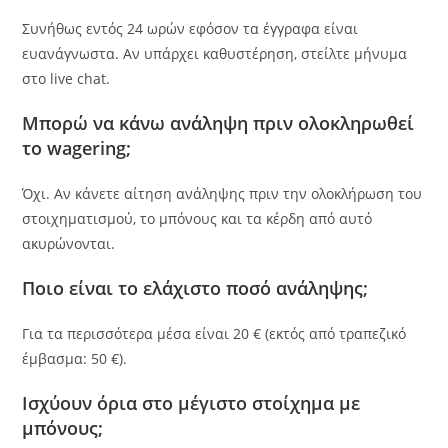
Συνήθως εντός 24 ωρών εφόσον τα έγγραφα είναι
ευανάγνωστα. Αν υπάρχει καθυστέρηση, στείλτε μήνυμα
στο live chat.
Μπορώ να κάνω ανάληψη πριν ολοκληρωθεί
το wagering;
Όχι. Αν κάνετε αίτηση ανάληψης πριν την ολοκλήρωση του
στοιχηματισμού, το μπόνους και τα κέρδη από αυτό
ακυρώνονται.
Ποιο είναι το ελάχιστο ποσό ανάληψης;
Για τα περισσότερα μέσα είναι 20 € (εκτός από τραπεζικό
έμβασμα: 50 €).
Ισχύουν όρια στο μέγιστο στοίχημα με
μπόνους;