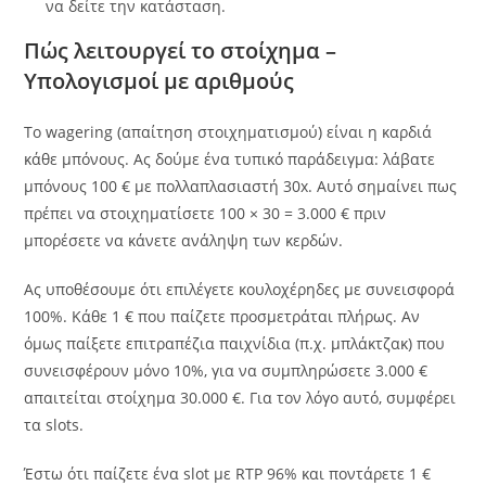
να δείτε την κατάσταση.
Πώς λειτουργεί το στοίχημα –
Υπολογισμοί με αριθμούς
Το wagering (απαίτηση στοιχηματισμού) είναι η καρδιά
κάθε μπόνους. Ας δούμε ένα τυπικό παράδειγμα: λάβατε
μπόνους 100 € με πολλαπλασιαστή 30x. Αυτό σημαίνει πως
πρέπει να στοιχηματίσετε 100 × 30 = 3.000 € πριν
μπορέσετε να κάνετε ανάληψη των κερδών.
Ας υποθέσουμε ότι επιλέγετε κουλοχέρηδες με συνεισφορά
100%. Κάθε 1 € που παίζετε προσμετράται πλήρως. Αν
όμως παίξετε επιτραπέζια παιχνίδια (π.χ. μπλάκτζακ) που
συνεισφέρουν μόνο 10%, για να συμπληρώσετε 3.000 €
απαιτείται στοίχημα 30.000 €. Για τον λόγο αυτό, συμφέρει
τα slots.
Έστω ότι παίζετε ένα slot με RTP 96% και ποντάρετε 1 €