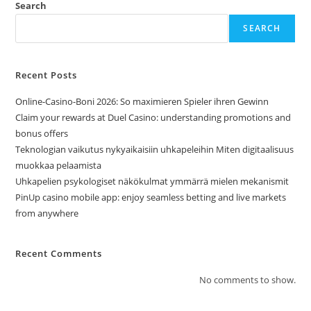
Search
SEARCH
Recent Posts
Online-Casino-Boni 2026: So maximieren Spieler ihren Gewinn
Claim your rewards at Duel Casino: understanding promotions and
bonus offers
Teknologian vaikutus nykyaikaisiin uhkapeleihin Miten digitaalisuus
muokkaa pelaamista
Uhkapelien psykologiset näkökulmat ymmärrä mielen mekanismit
PinUp casino mobile app: enjoy seamless betting and live markets
from anywhere
Recent Comments
No comments to show.