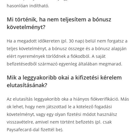
hasonlóan indítható.
Mi történik, ha nem teljesítem a bónusz
követelményt?
Ha a megadott időkereten (pl. 30 nap) belül nem forgatsz a
teljes követelményt, a bónusz összege és a bónusz alapján
elért nyeremények törlődnek a fiókodból. A saját
befizetésedből származó egyenleg általában megmarad.
Mik a leggyakoribb okai a kifizetési kérelem
elutasításának?
Az elutasítás leggyakoribb oka a hiányos fiókverifikáció. Más
ok lehet, hogy nem játszottad le a kötelező fogadási
követelményt, vagy egy olyan fizetési módot használsz
visszavételre, amivel nem történt befizetés (pl. csak
Paysafecard-dal fizettél be).