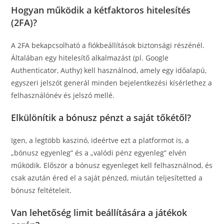
Hogyan működik a kétfaktoros hitelesítés
(2FA)?
A 2FA bekapcsolható a fiókbeállítások biztonsági részénél.
Általában egy hitelesítő alkalmazást (pl. Google
Authenticator, Authy) kell használnod, amely egy időalapú,
egyszeri jelszót generál minden bejelentkezési kísérlethez a
felhasználónév és jelszó mellé.
Elkülönítik a bónusz pénzt a saját tőkétől?
Igen, a legtöbb kaszinó, ideértve ezt a platformot is, a
„bónusz egyenleg” és a „valódi pénz egyenleg” elvén
működik. Először a bónusz egyenleget kell felhasználnod, és
csak azután éred el a saját pénzed, miután teljesítetted a
bónusz feltételeit.
Van lehetőség limit beállítására a játékok