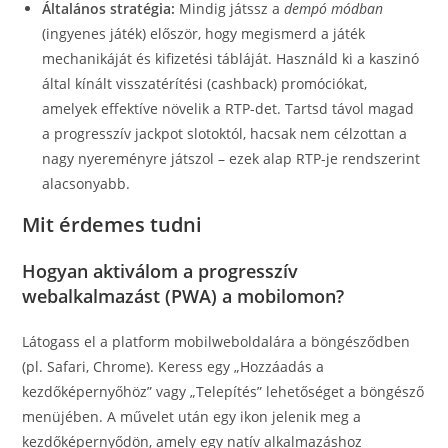
Általános stratégia:
Mindig játssz a
dempó módban
(ingyenes játék) először, hogy megismerd a játék
mechanikáját és kifizetési tábláját. Használd ki a kaszinó
által kínált visszatérítési (cashback) promóciókat,
amelyek effektíve növelik a RTP-det. Tartsd távol magad
a progresszív jackpot slotoktól, hacsak nem célzottan a
nagy nyereményre játszol – ezek alap RTP-je rendszerint
alacsonyabb.
Mit érdemes tudni
Hogyan aktiválom a progresszív
webalkalmazást (PWA) a mobilomon?
Látogass el a platform mobilweboldalára a böngésződben
(pl. Safari, Chrome). Keress egy „Hozzáadás a
kezdőképernyőhöz” vagy „Telepítés” lehetőséget a böngésző
menüjében. A művelet után egy ikon jelenik meg a
kezdőképernyődön, amely egy natív alkalmazáshoz