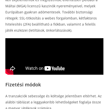
Máltai (MGA) licenszű kaszinók nyereményeivel, melyek
Európában gyakran adómentesek. További biztonsági
rétegek: SSL-titkosítás a webes forgalomban, kétfaktoros
hitelesítés (2FA) beállítható a fiókban, valamint a felelős
játék eszközei (letiltások, önkorlátozások).
Fizetési módok
A tranzakciók sebessége és költsége jelentősen eltérhet. Az
alábbi táblázat a leggyakoribb lehetőségeket foglalja össze
a magyar játékosok számára.