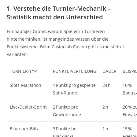
1. Verstehe die Turnier‑Mechanik –
Statistik macht den Unterschied
Ein häufiger Grund, warum Spieler in Turnieren
hinterherhinken, ist mangelndes Wissen über die
Punktesysteme. Beim Casinolab Casino gibt es meist drei
Varianten:
TURNIER‑TYP
PUNKTE‑VERTEILUNG
DAUER
BEISP
Slots‑Marathon
1 Punkt pro gespielte
24 h
10 %
Spin‑Runde
Bonus
Live‑Dealer‑Sprint
2 Punkte pro
2 h
20 % z
Gewinnrunde
Einsat
Blackjack‑Blitz
3 Punkte bei
1 h
15 %
Blackjacks
Freisp