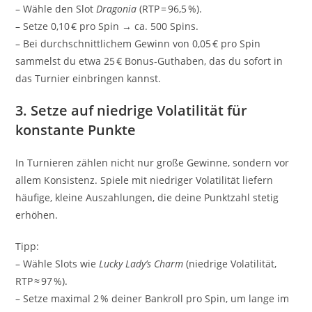
– Wähle den Slot
Dragonia
(RTP = 96,5 %).
– Setze 0,10 € pro Spin → ca. 500 Spins.
– Bei durchschnittlichem Gewinn von 0,05 € pro Spin
sammelst du etwa 25 € Bonus‑Guthaben, das du sofort in
das Turnier einbringen kannst.
3. Setze auf niedrige Volatilität für
konstante Punkte
In Turnieren zählen nicht nur große Gewinne, sondern vor
allem Konsistenz. Spiele mit niedriger Volatilität liefern
häufige, kleine Auszahlungen, die deine Punktzahl stetig
erhöhen.
Tipp:
– Wähle Slots wie
Lucky Lady’s Charm
(niedrige Volatilität,
RTP ≈ 97 %).
– Setze maximal 2 % deiner Bankroll pro Spin, um lange im