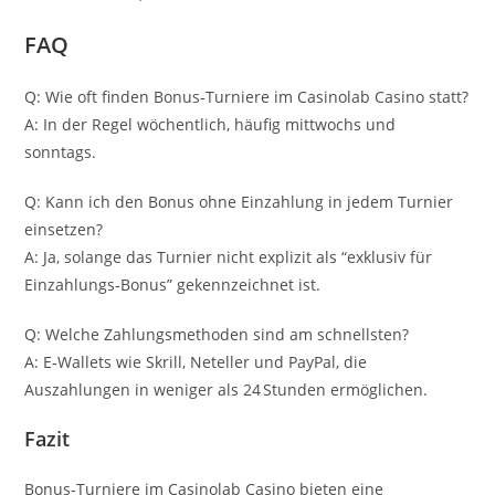
FAQ
Q: Wie oft finden Bonus‑Turniere im Casinolab Casino statt?
A: In der Regel wöchentlich, häufig mittwochs und
sonntags.
Q: Kann ich den Bonus ohne Einzahlung in jedem Turnier
einsetzen?
A: Ja, solange das Turnier nicht explizit als “exklusiv für
Einzahlungs‑Bonus” gekennzeichnet ist.
Q: Welche Zahlungsmethoden sind am schnellsten?
A: E‑Wallets wie Skrill, Neteller und PayPal, die
Auszahlungen in weniger als 24 Stunden ermöglichen.
Fazit
Bonus‑Turniere im Casinolab Casino bieten eine