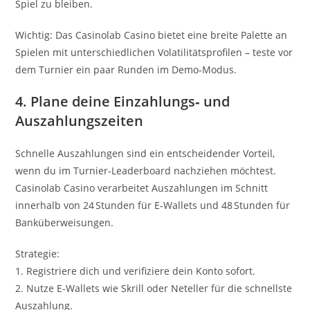
Spiel zu bleiben.
Wichtig: Das Casinolab Casino bietet eine breite Palette an
Spielen mit unterschiedlichen Volatilitätsprofilen – teste vor
dem Turnier ein paar Runden im Demo‑Modus.
4. Plane deine Einzahlungs‑ und
Auszahlungszeiten
Schnelle Auszahlungen sind ein entscheidender Vorteil,
wenn du im Turnier‑Leaderboard nachziehen möchtest.
Casinolab Casino verarbeitet Auszahlungen im Schnitt
innerhalb von 24 Stunden für E‑Wallets und 48 Stunden für
Banküberweisungen.
Strategie:
1. Registriere dich und verifiziere dein Konto sofort.
2. Nutze E‑Wallets wie Skrill oder Neteller für die schnellste
Auszahlung.