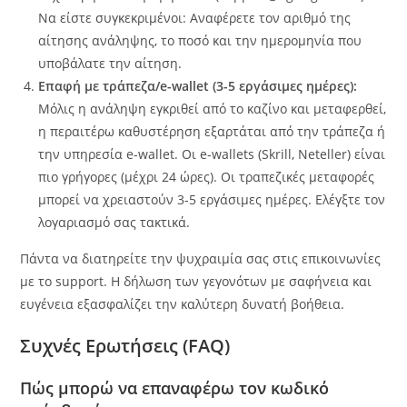
Να είστε συγκεκριμένοι: Αναφέρετε τον αριθμό της
αίτησης ανάληψης, το ποσό και την ημερομηνία που
υποβάλατε την αίτηση.
Επαφή με τράπεζα/e-wallet (3-5 εργάσιμες ημέρες):
Μόλις η ανάληψη εγκριθεί από το καζίνο και μεταφερθεί,
η περαιτέρω καθυστέρηση εξαρτάται από την τράπεζα ή
την υπηρεσία e-wallet. Οι e-wallets (Skrill, Neteller) είναι
πιο γρήγορες (μέχρι 24 ώρες). Οι τραπεζικές μεταφορές
μπορεί να χρειαστούν 3-5 εργάσιμες ημέρες. Ελέγξτε τον
λογαριασμό σας τακτικά.
Πάντα να διατηρείτε την ψυχραιμία σας στις επικοινωνίες
με το support. Η δήλωση των γεγονότων με σαφήνεια και
ευγένεια εξασφαλίζει την καλύτερη δυνατή βοήθεια.
Συχνές Ερωτήσεις (FAQ)
Πώς μπορώ να επαναφέρω τον κωδικό