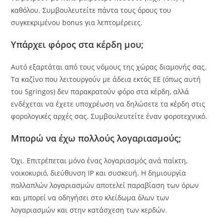
καθόλου. Συμβουλευτείτε πάντα τους όρους του
συγκεκριμένου bonus για λεπτομέρειες.
Υπάρχει φόρος στα κέρδη μου;
Αυτό εξαρτάται από τους νόμους της χώρας διαμονής σας.
Τα καζίνο που λειτουργούν με άδεια εκτός ΕΕ (όπως αυτή
του 5gringos) δεν παρακρατούν φόρο στα κέρδη, αλλά
ενδέχεται να έχετε υποχρέωση να δηλώσετε τα κέρδη στις
φορολογικές αρχές σας. Συμβουλευτείτε έναν φοροτεχνικό.
Μπορώ να έχω πολλούς λογαριασμούς;
Όχι. Επιτρέπεται μόνο ένας λογαριασμός ανά παίκτη,
νοικοκυριό, διεύθυνση IP και συσκευή. Η δημιουργία
πολλαπλών λογαριασμών αποτελεί παραβίαση των όρων
και μπορεί να οδηγήσει στο κλείδωμα όλων των
λογαριασμών και στην κατάσχεση των κερδών.