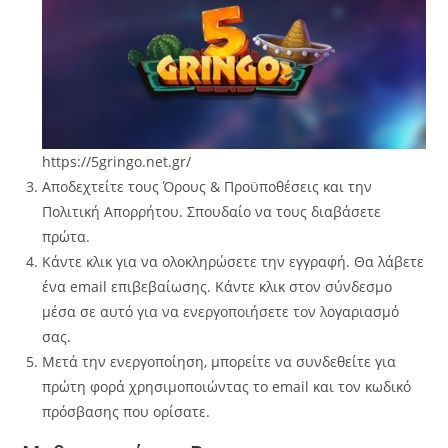
https://5gringo.net.gr/
Αποδεχτείτε τους Όρους & Προϋποθέσεις και την
Πολιτική Απορρήτου. Σπουδαίο να τους διαβάσετε
πρώτα.
Κάντε κλικ για να ολοκληρώσετε την εγγραφή. Θα λάβετε
ένα email επιβεβαίωσης. Κάντε κλικ στον σύνδεσμο
μέσα σε αυτό για να ενεργοποιήσετε τον λογαριασμό
σας.
Μετά την ενεργοποίηση, μπορείτε να συνδεθείτε για
πρώτη φορά χρησιμοποιώντας το email και τον κωδικό
πρόσβασης που ορίσατε.