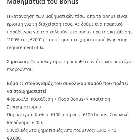
Μαθηματικά του Bonus
Η κατανόηση των μαθηματικών πίσω από τα bonus είναι
κρίσιμη για τη διαχείρισή τους. Ας δούμε ένα πρακτικό
παράδειγμα για ένα καλοσύνευτο bonus πρώτης κατάθεσης
“100% έως €200” με απαίτηση στοιχηματισμού (wagering
requirement) 40x.
Σημείωση:
Οι υπολογισμοί προϋποθέτουν ότι όλοι οι στόχοι
πληρούνται.
Βήμα 1: Υπολογισμός του συνολικού ποσού που πρέπει
να στοιχηματιστεί
Φόρμουλα: (Κατάθεση + Ποσό Bonus) × Απαίτηση
Στοιχηματισμού
Παράδειγμα: Κάθετε €100, παίρνετε €100 bonus. Συνολικό
Ισοδύναμο: €200.
Συνολικός Στοιχηματισμός Απαιτούμενος: €200 × 40 =
€8.000
.