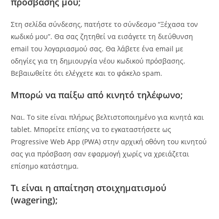
πρόσβασής μου;
Στη σελίδα σύνδεσης, πατήστε το σύνδεσμο “Ξέχασα τον
κωδικό μου”. Θα σας ζητηθεί να εισάγετε τη διεύθυνση
email του λογαριασμού σας. Θα λάβετε ένα email με
οδηγίες για τη δημιουργία νέου κωδικού πρόσβασης.
Βεβαιωθείτε ότι ελέγχετε και το φάκελο spam.
Μπορώ να παίξω από κινητό τηλέφωνο;
Ναι. Το site είναι πλήρως βελτιστοποιημένο για κινητά και
tablet. Μπορείτε επίσης να το εγκαταστήσετε ως
Progressive Web App (PWA) στην αρχική οθόνη του κινητού
σας για πρόσβαση σαν εφαρμογή χωρίς να χρειάζεται
επίσημο κατάστημα.
Τι είναι η απαίτηση στοιχηματισμού
(wagering);