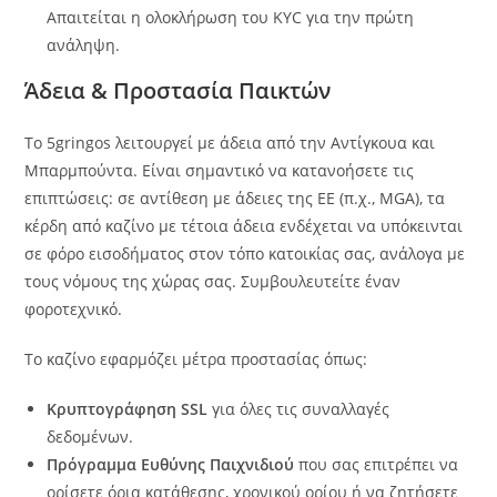
Απαιτείται η ολοκλήρωση του KYC για την πρώτη
ανάληψη.
Άδεια & Προστασία Παικτών
Το 5gringos λειτουργεί με άδεια από την Αντίγκουα και
Μπαρμπούντα. Είναι σημαντικό να κατανοήσετε τις
επιπτώσεις: σε αντίθεση με άδειες της ΕΕ (π.χ., MGA), τα
κέρδη από καζίνο με τέτοια άδεια ενδέχεται να υπόκεινται
σε φόρο εισοδήματος στον τόπο κατοικίας σας, ανάλογα με
τους νόμους της χώρας σας. Συμβουλευτείτε έναν
φοροτεχνικό.
Το καζίνο εφαρμόζει μέτρα προστασίας όπως:
Κρυπτογράφηση SSL
για όλες τις συναλλαγές
δεδομένων.
Πρόγραμμα Ευθύνης Παιχνιδιού
που σας επιτρέπει να
ορίσετε όρια κατάθεσης, χρονικού ορίου ή να ζητήσετε