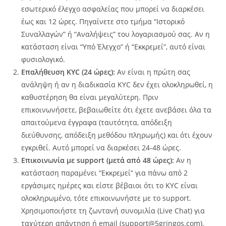
εσωτερικό έλεγχο ασφαλείας που μπορεί να διαρκέσει
έως και 12 ώρες. Πηγαίνετε στο τμήμα “Ιστορικό
Συναλλαγών” ή “Αναλήψεις” του λογαριασμού σας. Αν η
κατάσταση είναι “Υπό Έλεγχο” ή “Εκκρεμεί”, αυτό είναι
φυσιολογικό.
Επαλήθευση KYC (24 ώρες):
Αν είναι η πρώτη σας
ανάληψη ή αν η διαδικασία KYC δεν έχει ολοκληρωθεί, η
καθυστέρηση θα είναι μεγαλύτερη. Πριν
επικοινωνήσετε, βεβαιωθείτε ότι έχετε ανεβάσει όλα τα
απαιτούμενα έγγραφα (ταυτότητα, απόδειξη
διεύθυνσης, απόδειξη μεθόδου πληρωμής) και ότι έχουν
εγκριθεί. Αυτό μπορεί να διαρκέσει 24-48 ώρες.
Επικοινωνία με support (μετά από 48 ώρες):
Αν η
κατάσταση παραμένει “Εκκρεμεί” για πάνω από 2
εργάσιμες ημέρες και είστε βέβαιοι ότι το KYC είναι
ολοκληρωμένο, τότε επικοινωνήστε με το support.
Χρησιμοποιήστε τη ζωντανή συνομιλία (Live Chat) για
ταχύτερη απάντηση ή email (support@5gringos.com).