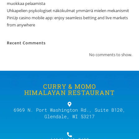
muokkaa pelaamista
Uhkapelien psykologiset näkökulmat ymmärrä mielen mekanismit
PinUp casino mobile app: enjoy seamless betting and live markets
from anywhere
Recent Comments
No comments to show.
CURRY & MOMO
HIMALAYAN RESTAURANT
6969 N. Port Washington Rd., Suite B120,
Glendale, WI 53217