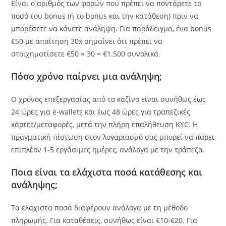
Είναι ο αριθμός των φορών που πρέπει να ποντάρετε το
ποσό του bonus (ή το bonus και την κατάθεση) πριν να
μπορέσετε να κάνετε ανάληψη. Για παράδειγμα, ένα bonus
€50 με απαίτηση 30x σημαίνει ότι πρέπει να
στοιχηματίσετε €50 × 30 = €1.500 συνολικά.
Πόσο χρόνο παίρνει μια ανάληψη;
Ο χρόνος επεξεργασίας από το καζίνο είναι συνήθως έως
24 ώρες για e-wallets και έως 48 ώρες για τραπεζικές
κάρτες/μεταφορές, μετά την πλήρη επαλήθευση KYC. Η
πραγματική πίστωση στον λογαριασμό σας μπορεί να πάρει
επιπλέον 1-5 εργάσιμες ημέρες, ανάλογα με την τράπεζα.
Ποια είναι τα ελάχιστα ποσά κατάθεσης και
ανάληψης;
Τα ελάχιστα ποσά διαφέρουν ανάλογα με τη μέθοδο
πληρωμής. Για καταθέσεις, συνήθως είναι €10-€20. Για