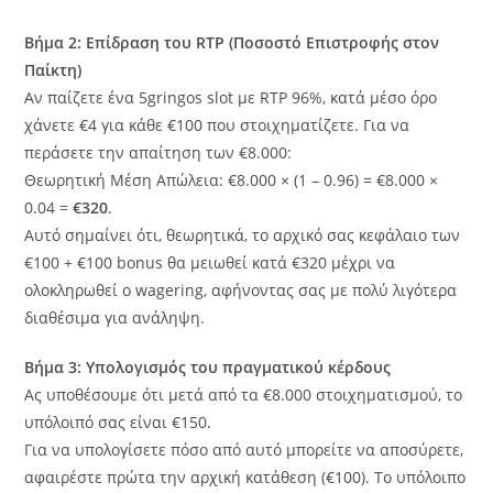
Βήμα 2: Επίδραση του RTP (Ποσοστό Επιστροφής στον
Παίκτη)
Αν παίζετε ένα 5gringos slot με RTP 96%, κατά μέσο όρο
χάνετε €4 για κάθε €100 που στοιχηματίζετε. Για να
περάσετε την απαίτηση των €8.000:
Θεωρητική Μέση Απώλεια: €8.000 × (1 – 0.96) = €8.000 ×
0.04 =
€320
.
Αυτό σημαίνει ότι, θεωρητικά, το αρχικό σας κεφάλαιο των
€100 + €100 bonus θα μειωθεί κατά €320 μέχρι να
ολοκληρωθεί ο wagering, αφήνοντας σας με πολύ λιγότερα
διαθέσιμα για ανάληψη.
Βήμα 3: Υπολογισμός του πραγματικού κέρδους
Ας υποθέσουμε ότι μετά από τα €8.000 στοιχηματισμού, το
υπόλοιπό σας είναι €150.
Για να υπολογίσετε πόσο από αυτό μπορείτε να αποσύρετε,
αφαιρέστε πρώτα την αρχική κατάθεση (€100). Το υπόλοιπο