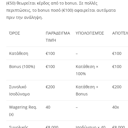
(€50) θεωρείται κέρδος από το bonus. Σε πολλές
περιπτώσεις, το bonus ποσό (€100) αφαιρείται αυτόματα
πριν την ανάληψη.
ΌΡΟΣ
ΠΑΡΆΔΕΙΓΜΑ
ΥΠΟΛΟΓΙΣΜΌΣ
ΑΠΟΤΈ
ΤΙΜΉ
Κατάθεση
€100
–
€100
Bonus (100%)
€100
Κατάθεση ×
€100
100%
Συνολικό
€200
Κατάθεση +
€200
Ισοδύναμο
Bonus
Wagering Req.
40
–
40x
(x)
Συνολικός
€8.000
Ισοδύναμο × 40
€8.000