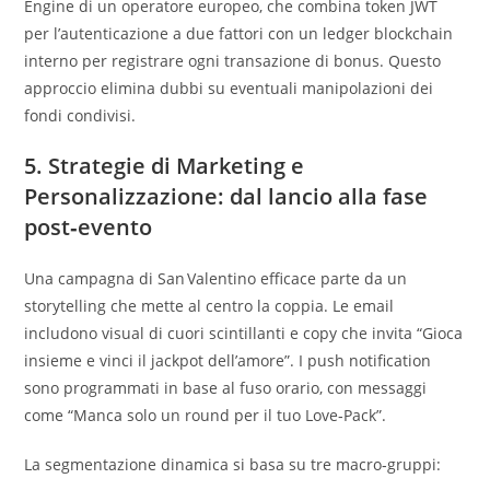
Engine di un operatore europeo, che combina token JWT
per l’autenticazione a due fattori con un ledger blockchain
interno per registrare ogni transazione di bonus. Questo
approccio elimina dubbi su eventuali manipolazioni dei
fondi condivisi.
5. Strategie di Marketing e
Personalizzazione: dal lancio alla fase
post‑evento
Una campagna di San Valentino efficace parte da un
storytelling che mette al centro la coppia. Le email
includono visual di cuori scintillanti e copy che invita “Gioca
insieme e vinci il jackpot dell’amore”. I push notification
sono programmati in base al fuso orario, con messaggi
come “Manca solo un round per il tuo Love‑Pack”.
La segmentazione dinamica si basa su tre macro‑gruppi: