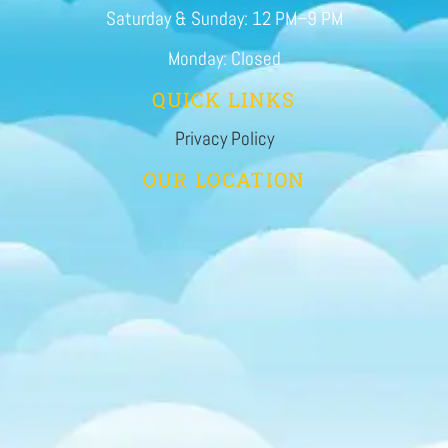
Saturday & Sunday: 12 PM–9 PM
Monday: Closed
QUICK LINKS
Privacy Policy
OUR LOCATION