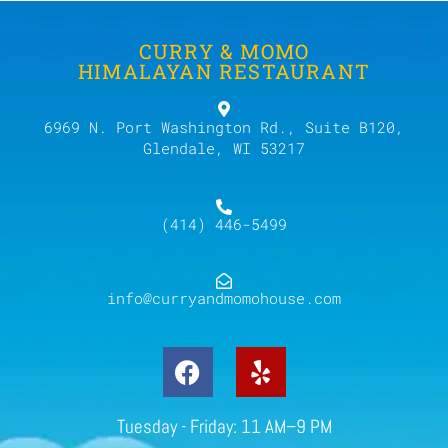
CURRY & MOMO
HIMALAYAN RESTAURANT
6969 N. Port Washington Rd., Suite B120,
Glendale, WI 53217
(414) 446-5499
info@curryandmomohouse.com
Tuesday - Friday: 11 AM–9 PM