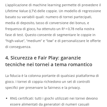
L’applicazione di machine learning permette di prevedere il
Lifetime Value (LTV) delle coppie. Un modello di regressione
basato su variabili quali: numero di tornei partecipati,
media di deposito, tasso di conversione dei bonus, e
frequenza di gioco, ha ottenuto un R² = 0,78 nella nostra
fase di test. Questo consente di segmentare le coppie in
“high‑value”, “medium” e “low” e di personalizzare le offerte
di conseguenza.
4. Sicurezza e Fair Play: garanzie
tecniche nei tornei a tema romantico
La fiducia è la colonna portante di qualsiasi piattaforma di
gioco. I tornei di coppia richiedono un set di controlli
specifici per preservare la fairness e la privacy.
RNG certificati: tutti i giochi utilizzati nei tornei devono
essere alimentati da generatori di numeri casuali