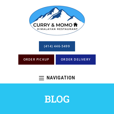
(414) 446-5499
ORDER PICKUP
ORDER DELIVERY
NAVIGATION
BLOG