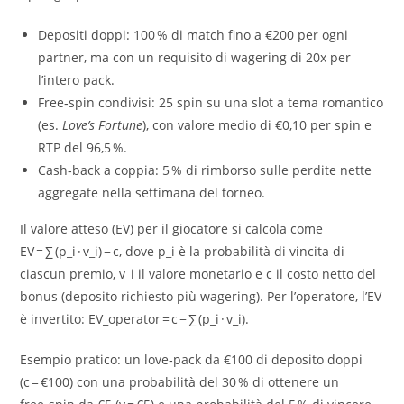
Depositi doppi: 100 % di match fino a €200 per ogni
partner, ma con un requisito di wagering di 20x per
l’intero pack.
Free‑spin condivisi: 25 spin su una slot a tema romantico
(es.
Love’s Fortune
), con valore medio di €0,10 per spin e
RTP del 96,5 %.
Cash‑back a coppia: 5 % di rimborso sulle perdite nette
aggregate nella settimana del torneo.
Il valore atteso (EV) per il giocatore si calcola come
EV = ∑ (p_i · v_i) − c, dove p_i è la probabilità di vincita di
ciascun premio, v_i il valore monetario e c il costo netto del
bonus (deposito richiesto più wagering). Per l’operatore, l’EV
è invertito: EV_operator = c − ∑ (p_i · v_i).
Esempio pratico: un love‑pack da €100 di deposito doppi
(c = €100) con una probabilità del 30 % di ottenere un