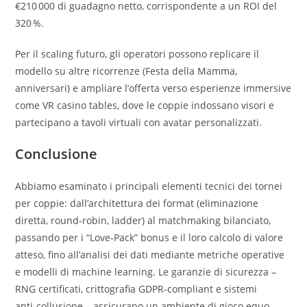
€210 000 di guadagno netto, corrispondente a un ROI del
320 %.
Per il scaling futuro, gli operatori possono replicare il
modello su altre ricorrenze (Festa della Mamma,
anniversari) e ampliare l’offerta verso esperienze immersive
come VR casino tables, dove le coppie indossano visori e
partecipano a tavoli virtuali con avatar personalizzati.
Conclusione
Abbiamo esaminato i principali elementi tecnici dei tornei
per coppie: dall’architettura dei format (eliminazione
diretta, round‑robin, ladder) al matchmaking bilanciato,
passando per i “Love‑Pack” bonus e il loro calcolo di valore
atteso, fino all’analisi dei dati mediante metriche operative
e modelli di machine learning. Le garanzie di sicurezza –
RNG certificati, crittografia GDPR‑compliant e sistemi
anti‑collusione – assicurano un ambiente di gioco equo,