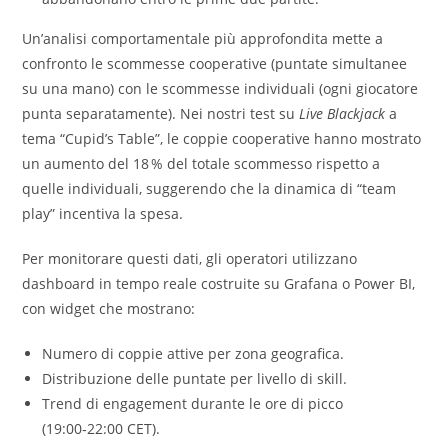
Un’analisi comportamentale più approfondita mette a
confronto le scommesse cooperative (puntate simultanee
su una mano) con le scommesse individuali (ogni giocatore
punta separatamente). Nei nostri test su
Live Blackjack
a
tema “Cupid’s Table”, le coppie cooperative hanno mostrato
un aumento del 18 % del totale scommesso rispetto a
quelle individuali, suggerendo che la dinamica di “team
play” incentiva la spesa.
Per monitorare questi dati, gli operatori utilizzano
dashboard in tempo reale costruite su Grafana o Power BI,
con widget che mostrano:
Numero di coppie attive per zona geografica.
Distribuzione delle puntate per livello di skill.
Trend di engagement durante le ore di picco
(19:00‑22:00 CET).