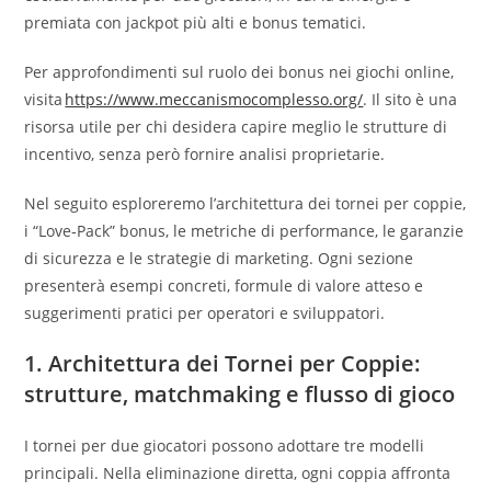
premiata con jackpot più alti e bonus tematici.
Per approfondimenti sul ruolo dei bonus nei giochi online,
visita
https://www.meccanismocomplesso.org/
. Il sito è una
risorsa utile per chi desidera capire meglio le strutture di
incentivo, senza però fornire analisi proprietarie.
Nel seguito esploreremo l’architettura dei tornei per coppie,
i “Love‑Pack” bonus, le metriche di performance, le garanzie
di sicurezza e le strategie di marketing. Ogni sezione
presenterà esempi concreti, formule di valore atteso e
suggerimenti pratici per operatori e sviluppatori.
1. Architettura dei Tornei per Coppie:
strutture, matchmaking e flusso di gioco
I tornei per due giocatori possono adottare tre modelli
principali. Nella eliminazione diretta, ogni coppia affronta