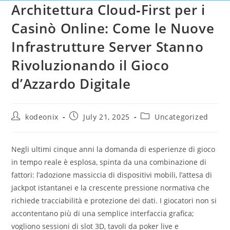
Architettura Cloud‑First per i
Casinò Online: Come le Nuove
Infrastrutture Server Stanno
Rivoluzionando il Gioco
d’Azzardo Digitale
kodeonix
July 21, 2025
Uncategorized
Negli ultimi cinque anni la domanda di esperienze di gioco
in tempo reale è esplosa, spinta da una combinazione di
fattori: l’adozione massiccia di dispositivi mobili, l’attesa di
jackpot istantanei e la crescente pressione normativa che
richiede tracciabilità e protezione dei dati. I giocatori non si
accontentano più di una semplice interfaccia grafica;
vogliono sessioni di slot 3D, tavoli da poker live e