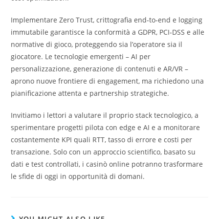
Implementare Zero Trust, crittografia end‑to‑end e logging
immutabile garantisce la conformità a GDPR, PCI‑DSS e alle
normative di gioco, proteggendo sia l’operatore sia il
giocatore. Le tecnologie emergenti – AI per
personalizzazione, generazione di contenuti e AR/VR –
aprono nuove frontiere di engagement, ma richiedono una
pianificazione attenta e partnership strategiche.
Invitiamo i lettori a valutare il proprio stack tecnologico, a
sperimentare progetti pilota con edge e AI e a monitorare
costantemente KPI quali RTT, tasso di errore e costi per
transazione. Solo con un approccio scientifico, basato su
dati e test controllati, i casinò online potranno trasformare
le sfide di oggi in opportunità di domani.
YOU MIGHT ALSO LIKE