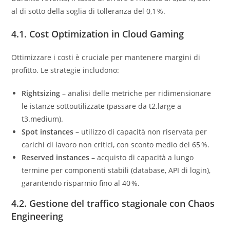
al di sotto della soglia di tolleranza del 0,1 %.
4.1. Cost Optimization in Cloud Gaming
Ottimizzare i costi è cruciale per mantenere margini di
profitto. Le strategie includono:
Rightsizing
– analisi delle metriche per ridimensionare
le istanze sottoutilizzate (passare da t2.large a
t3.medium).
Spot instances
– utilizzo di capacità non riservata per
carichi di lavoro non critici, con sconto medio del 65 %.
Reserved instances
– acquisto di capacità a lungo
termine per componenti stabili (database, API di login),
garantendo risparmio fino al 40 %.
4.2. Gestione del traffico stagionale con Chaos
Engineering