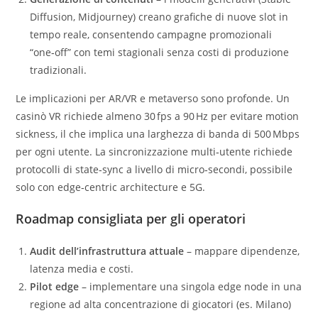
Diffusion, Midjourney) creano grafiche di nuove slot in
tempo reale, consentendo campagne promozionali
“one‑off” con temi stagionali senza costi di produzione
tradizionali.
Le implicazioni per AR/VR e metaverso sono profonde. Un
casinò VR richiede almeno 30 fps a 90 Hz per evitare motion
sickness, il che implica una larghezza di banda di 500 Mbps
per ogni utente. La sincronizzazione multi‑utente richiede
protocolli di state‑sync a livello di micro‑secondi, possibile
solo con edge‑centric architecture e 5G.
Roadmap consigliata per gli operatori
Audit dell’infrastruttura attuale
– mappare dipendenze,
latenza media e costi.
Pilot edge
– implementare una singola edge node in una
regione ad alta concentrazione di giocatori (es. Milano)