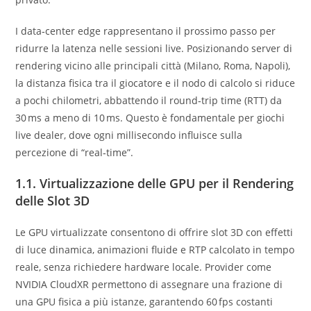
I data‑center edge rappresentano il prossimo passo per
ridurre la latenza nelle sessioni live. Posizionando server di
rendering vicino alle principali città (Milano, Roma, Napoli),
la distanza fisica tra il giocatore e il nodo di calcolo si riduce
a pochi chilometri, abbattendo il round‑trip time (RTT) da
30 ms a meno di 10 ms. Questo è fondamentale per giochi
live dealer, dove ogni millisecondo influisce sulla
percezione di “real‑time”.
1.1. Virtualizzazione delle GPU per il Rendering
delle Slot 3D
Le GPU virtualizzate consentono di offrire slot 3D con effetti
di luce dinamica, animazioni fluide e RTP calcolato in tempo
reale, senza richiedere hardware locale. Provider come
NVIDIA CloudXR permettono di assegnare una frazione di
una GPU fisica a più istanze, garantendo 60 fps costanti