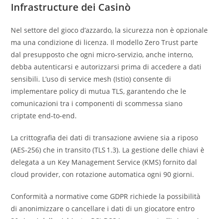
Infrastructure dei Casinò
Nel settore del gioco d’azzardo, la sicurezza non è opzionale
ma una condizione di licenza. Il modello Zero Trust parte
dal presupposto che ogni micro‑servizio, anche interno,
debba autenticarsi e autorizzarsi prima di accedere a dati
sensibili. L’uso di service mesh (Istio) consente di
implementare policy di mutua TLS, garantendo che le
comunicazioni tra i componenti di scommessa siano
criptate end‑to‑end.
La crittografia dei dati di transazione avviene sia a riposo
(AES‑256) che in transito (TLS 1.3). La gestione delle chiavi è
delegata a un Key Management Service (KMS) fornito dal
cloud provider, con rotazione automatica ogni 90 giorni.
Conformità a normative come GDPR richiede la possibilità
di anonimizzare o cancellare i dati di un giocatore entro