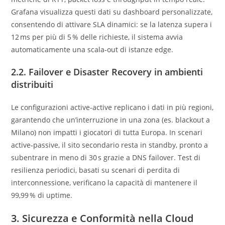
Grafana visualizza questi dati su dashboard personalizzate,
consentendo di attivare SLA dinamici: se la latenza supera i
12 ms per più di 5 % delle richieste, il sistema avvia
automaticamente una scala‑out di istanze edge.
2.2. Failover e Disaster Recovery in ambienti
distribuiti
Le configurazioni active‑active replicano i dati in più regioni,
garantendo che un’interruzione in una zona (es. blackout a
Milano) non impatti i giocatori di tutta Europa. In scenari
active‑passive, il sito secondario resta in standby, pronto a
subentrare in meno di 30 s grazie a DNS failover. Test di
resilienza periodici, basati su scenari di perdita di
interconnessione, verificano la capacità di mantenere il
99,99 % di uptime.
3. Sicurezza e Conformità nella Cloud