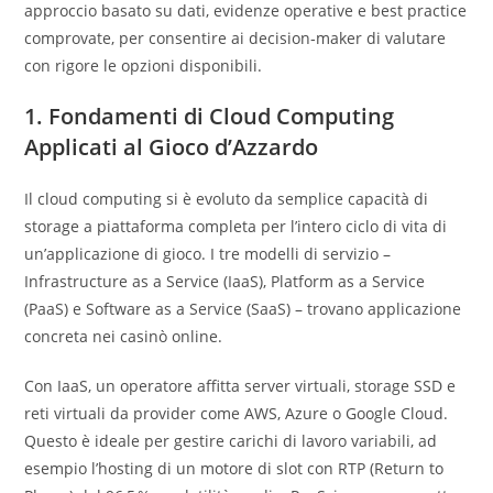
approccio basato su dati, evidenze operative e best practice
comprovate, per consentire ai decision‑maker di valutare
con rigore le opzioni disponibili.
1. Fondamenti di Cloud Computing
Applicati al Gioco d’Azzardo
Il cloud computing si è evoluto da semplice capacità di
storage a piattaforma completa per l’intero ciclo di vita di
un’applicazione di gioco. I tre modelli di servizio –
Infrastructure as a Service (IaaS), Platform as a Service
(PaaS) e Software as a Service (SaaS) – trovano applicazione
concreta nei casinò online.
Con IaaS, un operatore affitta server virtuali, storage SSD e
reti virtuali da provider come AWS, Azure o Google Cloud.
Questo è ideale per gestire carichi di lavoro variabili, ad
esempio l’hosting di un motore di slot con RTP (Return to