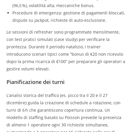
(96,5 %), volatilità alta, meccaniche bonus.
Procedure di emergenza: gestione di pagamenti bloccati,
dispute su jackpot, richieste di auto‑esclusione.
Le sessioni di refresher sono programmate mensilmente,
con test pratici simulati (case study) per verificare la
prontezza. Durante il periodo natalizio, i trainer
introducono scenari tipici come “bonus di €20 non ricevuto
dopo la prima ricarica di €100” per preparare gli operatori a
gestire volumi elevati.
Pianificazione dei turni
L’analisi storica del traffico (es. picco tra il 20 e il 27
dicembre) guida la creazione di schedule a rotazione, con
turni di 6 h che garantiscono copertura continua. Un
modello di staffing basato su Poisson prevede la presenza
di almeno 1 operatore ogni 30 richieste simultanee,