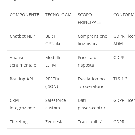
COMPONENTE
TECNOLOGIA
SCOPO
CONFORM
PRINCIPALE
Chatbot NLP
BERT +
Comprensione
GDPR, lice
GPT‑like
linguistica
ADM
Analisi
Modelli
Priorità di
GDPR
sentimentale
LSTM
risposta
Routing API
RESTful
Escalation bot
TLS 1.3
(JSON)
→ operatore
CRM
Salesforce
Dati
GDPR, lice
integrazione
custom
player‑centric
Ticketing
Zendesk
Tracciabilità
GDPR