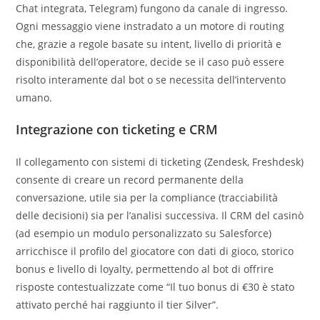
Chat integrata, Telegram) fungono da canale di ingresso.
Ogni messaggio viene instradato a un motore di routing
che, grazie a regole basate su intent, livello di priorità e
disponibilità dell’operatore, decide se il caso può essere
risolto interamente dal bot o se necessita dell’intervento
umano.
Integrazione con ticketing e CRM
Il collegamento con sistemi di ticketing (Zendesk, Freshdesk)
consente di creare un record permanente della
conversazione, utile sia per la compliance (tracciabilità
delle decisioni) sia per l’analisi successiva. Il CRM del casinò
(ad esempio un modulo personalizzato su Salesforce)
arricchisce il profilo del giocatore con dati di gioco, storico
bonus e livello di loyalty, permettendo al bot di offrire
risposte contestualizzate come “Il tuo bonus di €30 è stato
attivato perché hai raggiunto il tier Silver”.