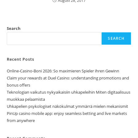
August 28, 2017
Search
SEARCH
Recent Posts
Online-Casino-Boni 2026: So maximieren Spieler ihren Gewinn
Claim your rewards at Duel Casino: understanding promotions and
bonus offers
Teknologian vaikutus nykyaikaisiin uhkapeleihin Miten digitaalisuus
muokkaa pelaamista
Uhkapelien psykologiset näkökulmat ymmärrä mielen mekanismit
PinUp casino mobile app: enjoy seamless betting and live markets
from anywhere