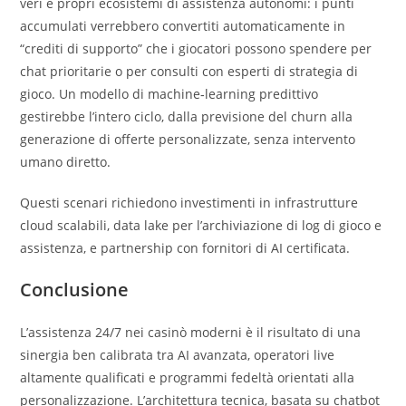
veri e propri ecosistemi di assistenza autonomi: i punti
accumulati verrebbero convertiti automaticamente in
“crediti di supporto” che i giocatori possono spendere per
chat prioritarie o per consulti con esperti di strategia di
gioco. Un modello di machine‑learning predittivo
gestirebbe l’intero ciclo, dalla previsione del churn alla
generazione di offerte personalizzate, senza intervento
umano diretto.
Questi scenari richiedono investimenti in infrastrutture
cloud scalabili, data lake per l’archiviazione di log di gioco e
assistenza, e partnership con fornitori di AI certificata.
Conclusione
L’assistenza 24/7 nei casinò moderni è il risultato di una
sinergia ben calibrata tra AI avanzata, operatori live
altamente qualificati e programmi fedeltà orientati alla
personalizzazione. L’architettura tecnica, basata su chatbot