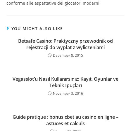
conforme alle aspettative dei giocatori moderni.
YOU MIGHT ALSO LIKE
Betsafe Casino: Praktyczny przewodnik od
rejestracji do wypłat z wyliczeniami
December 8, 2015
Vegasslot’u Nasıl Kullanırsınız: Kayıt, Oyunlar ve
Teknik İpuçları
November 3, 2016
Guide pratique : bonus cbet au casino en ligne –
astuces et calculs