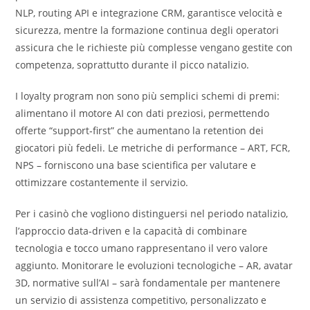
NLP, routing API e integrazione CRM, garantisce velocità e
sicurezza, mentre la formazione continua degli operatori
assicura che le richieste più complesse vengano gestite con
competenza, soprattutto durante il picco natalizio.
I loyalty program non sono più semplici schemi di premi:
alimentano il motore AI con dati preziosi, permettendo
offerte “support‑first” che aumentano la retention dei
giocatori più fedeli. Le metriche di performance – ART, FCR,
NPS – forniscono una base scientifica per valutare e
ottimizzare costantemente il servizio.
Per i casinò che vogliono distinguersi nel periodo natalizio,
l’approccio data‑driven e la capacità di combinare
tecnologia e tocco umano rappresentano il vero valore
aggiunto. Monitorare le evoluzioni tecnologiche – AR, avatar
3D, normative sull’AI – sarà fondamentale per mantenere
un servizio di assistenza competitivo, personalizzato e