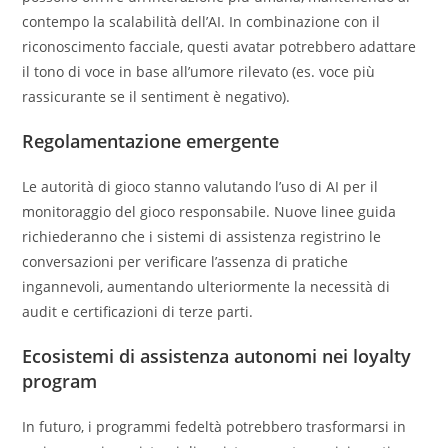
contempo la scalabilità dell’AI. In combinazione con il
riconoscimento facciale, questi avatar potrebbero adattare
il tono di voce in base all’umore rilevato (es. voce più
rassicurante se il sentiment è negativo).
Regolamentazione emergente
Le autorità di gioco stanno valutando l’uso di AI per il
monitoraggio del gioco responsabile. Nuove linee guida
richiederanno che i sistemi di assistenza registrino le
conversazioni per verificare l’assenza di pratiche
ingannevoli, aumentando ulteriormente la necessità di
audit e certificazioni di terze parti.
Ecosistemi di assistenza autonomi nei loyalty
program
In futuro, i programmi fedeltà potrebbero trasformarsi in