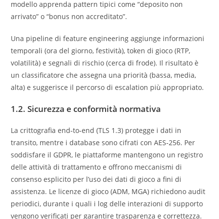
modello apprenda pattern tipici come “deposito non
arrivato” o “bonus non accreditato”.
Una pipeline di feature engineering aggiunge informazioni
temporali (ora del giorno, festività), token di gioco (RTP,
volatilità) e segnali di rischio (cerca di frode). Il risultato è
un classificatore che assegna una priorità (bassa, media,
alta) e suggerisce il percorso di escalation più appropriato.
1.2. Sicurezza e conformità normativa
La crittografia end‑to‑end (TLS 1.3) protegge i dati in
transito, mentre i database sono cifrati con AES‑256. Per
soddisfare il GDPR, le piattaforme mantengono un registro
delle attività di trattamento e offrono meccanismi di
consenso esplicito per l’uso dei dati di gioco a fini di
assistenza. Le licenze di gioco (ADM, MGA) richiedono audit
periodici, durante i quali i log delle interazioni di supporto
vengono verificati per garantire trasparenza e correttezza.