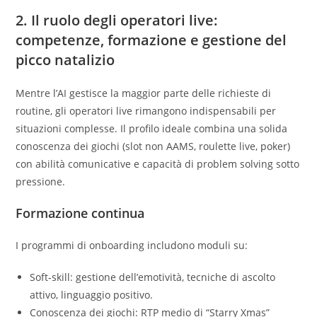
2. Il ruolo degli operatori live:
competenze, formazione e gestione del
picco natalizio
Mentre l’AI gestisce la maggior parte delle richieste di
routine, gli operatori live rimangono indispensabili per
situazioni complesse. Il profilo ideale combina una solida
conoscenza dei giochi (slot non AAMS, roulette live, poker)
con abilità comunicative e capacità di problem solving sotto
pressione.
Formazione continua
I programmi di onboarding includono moduli su:
Soft‑skill: gestione dell’emotività, tecniche di ascolto
attivo, linguaggio positivo.
Conoscenza dei giochi: RTP medio di “Starry Xmas”