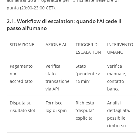
aumentando a 1 operatore per 15 richieste nelle ore di
punta (20:00‑23:00 CET).
2.1. Workflow di escalation: quando l’AI cede il
passo all’umano
SITUAZIONE
AZIONE AI
TRIGGER DI
INTERVENTO
ESCALATION
UMANO
Pagamento
Verifica
Stato
Verifica
non
stato
“pendente >
manuale,
accreditato
transazione
15 min”
contatto
via API
banca
Disputa su
Fornisce
Richiesta
Analisi
risultato slot
log di spin
“disputa”
dettagliata,
esplicita
possibile
rimborso