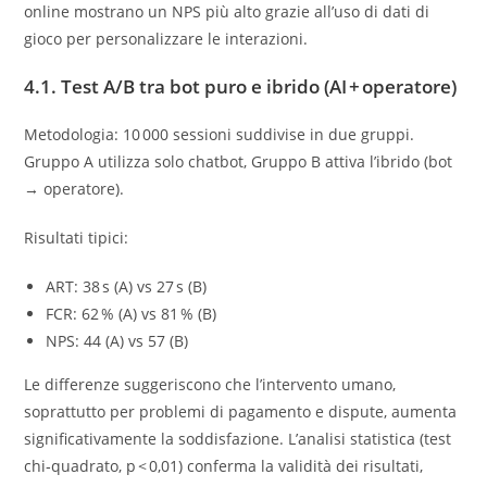
online mostrano un NPS più alto grazie all’uso di dati di
gioco per personalizzare le interazioni.
4.1. Test A/B tra bot puro e ibrido (AI + operatore)
Metodologia: 10 000 sessioni suddivise in due gruppi.
Gruppo A utilizza solo chatbot, Gruppo B attiva l’ibrido (bot
→ operatore).
Risultati tipici:
ART: 38 s (A) vs 27 s (B)
FCR: 62 % (A) vs 81 % (B)
NPS: 44 (A) vs 57 (B)
Le differenze suggeriscono che l’intervento umano,
soprattutto per problemi di pagamento e dispute, aumenta
significativamente la soddisfazione. L’analisi statistica (test
chi‑quadrato, p < 0,01) conferma la validità dei risultati,