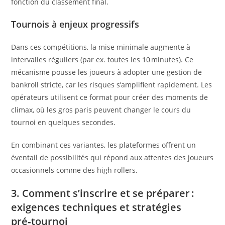
fonction du classement final.
Tournois à enjeux progressifs
Dans ces compétitions, la mise minimale augmente à
intervalles réguliers (par ex. toutes les 10 minutes). Ce
mécanisme pousse les joueurs à adopter une gestion de
bankroll stricte, car les risques s’amplifient rapidement. Les
opérateurs utilisent ce format pour créer des moments de
climax, où les gros paris peuvent changer le cours du
tournoi en quelques secondes.
En combinant ces variantes, les plateformes offrent un
éventail de possibilités qui répond aux attentes des joueurs
occasionnels comme des high rollers.
3. Comment s’inscrire et se préparer :
exigences techniques et stratégies
pré‑tournoi