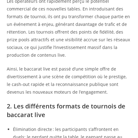
Les opérateurs ont rapidement perçu le potentiel
commercial de ces nouvelles tables. En introduisant des
formats de tournoi, ils ont pu transformer chaque partie en
un événement à enjeu, générant davantage de trafic et de
rétention. Les tournois offrent des points de fidélité, des
prize pools attractifs et une visibilité accrue sur les réseaux
sociaux, ce qui justifie l’investissement massif dans la
production de contenus live.
Ainsi, le baccarat live est passé d’une simple offre de
divertissement à une scène de compétition où le prestige,
le cash‑out rapide et la reconnaissance publique sont
devenus les nouveaux moteurs de l’engagement.
2. Les différents formats de tournois de
baccarat live
Élimination directe : les participants s’affrontent en
duels; le perdant quitte la table, le gagnant passe au