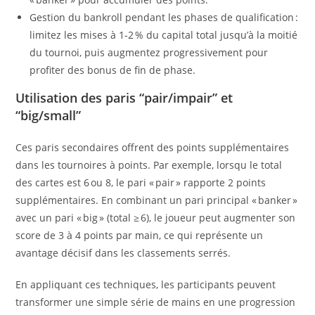
Gestion du bankroll pendant les phases de qualification :
limitez les mises à 1‑2 % du capital total jusqu’à la moitié
du tournoi, puis augmentez progressivement pour
profiter des bonus de fin de phase.
Utilisation des paris “pair/impair” et
“big/small”
Ces paris secondaires offrent des points supplémentaires
dans les tournoires à points. Par exemple, lorsqu le total
des cartes est 6 ou 8, le pari « pair » rapporte 2 points
supplémentaires. En combinant un pari principal « banker »
avec un pari « big » (total ≥ 6), le joueur peut augmenter son
score de 3 à 4 points par main, ce qui représente un
avantage décisif dans les classements serrés.
En appliquant ces techniques, les participants peuvent
transformer une simple série de mains en une progression