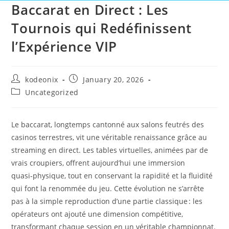
Baccarat en Direct : Les
Tournois qui Redéfinissent
l’Expérience VIP
kodeonix
January 20, 2026
Uncategorized
Le baccarat, longtemps cantonné aux salons feutrés des
casinos terrestres, vit une véritable renaissance grâce au
streaming en direct. Les tables virtuelles, animées par de
vrais croupiers, offrent aujourd’hui une immersion
quasi‑physique, tout en conservant la rapidité et la fluidité
qui font la renommée du jeu. Cette évolution ne s’arrête
pas à la simple reproduction d’une partie classique : les
opérateurs ont ajouté une dimension compétitive,
transformant chaque session en un véritable championnat.