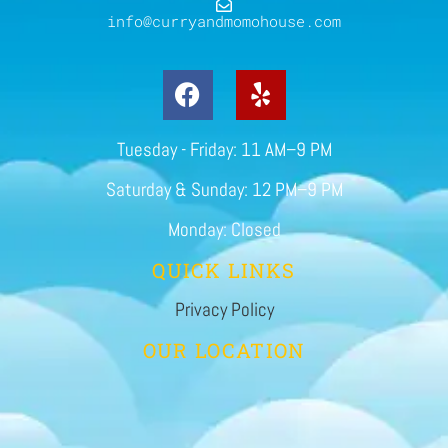
info@curryandmomohouse.com
Tuesday - Friday: 11 AM–9 PM
Saturday & Sunday: 12 PM–9 PM
Monday: Closed
QUICK LINKS
Privacy Policy
OUR LOCATION