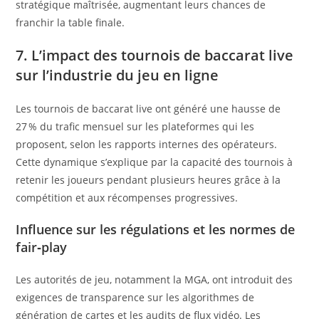
stratégique maîtrisée, augmentant leurs chances de
franchir la table finale.
7. L’impact des tournois de baccarat live
sur l’industrie du jeu en ligne
Les tournois de baccarat live ont généré une hausse de
27 % du trafic mensuel sur les plateformes qui les
proposent, selon les rapports internes des opérateurs.
Cette dynamique s’explique par la capacité des tournois à
retenir les joueurs pendant plusieurs heures grâce à la
compétition et aux récompenses progressives.
Influence sur les régulations et les normes de
fair‑play
Les autorités de jeu, notamment la MGA, ont introduit des
exigences de transparence sur les algorithmes de
génération de cartes et les audits de flux vidéo. Les