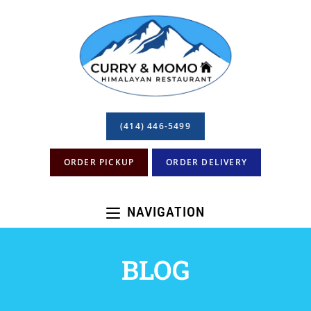
(414) 446-5499
ORDER PICKUP
ORDER DELIVERY
NAVIGATION
BLOG