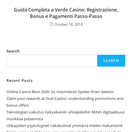
Guida Completa a Verde Casino: Registrazione,
Bonus e Pagamenti Passo-Passo
October 18, 2018
Search
SEARCH
Recent Posts
Online-Casino-Boni 2026: So maximieren Spieler ihren Gewinn
Claim your rewards at Duel Casino: understanding promotions and
bonus offers
Teknologian vaikutus nykyaikaisiin uhkapeleihin Miten digitaalisuus
muokkaa pelaamista
Uhkapelien psykologiset näkökulmat ymmärrä mielen mekanismit