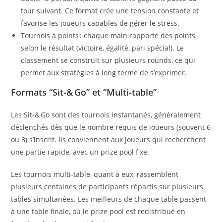
tour suivant. Ce format crée une tension constante et
favorise les joueurs capables de gérer le stress.
Tournois à points : chaque main rapporte des points
selon le résultat (victoire, égalité, pari spécial). Le
classement se construit sur plusieurs rounds, ce qui
permet aux stratégies à long terme de s’exprimer.
Formats “Sit‑& Go” et “Multi‑table”
Les Sit‑& Go sont des tournois instantanés, généralement
déclenchés dès que le nombre requis de joueurs (souvent 6
ou 8) s’inscrit. Ils conviennent aux joueurs qui recherchent
une partie rapide, avec un prize pool fixe.
Les tournois multi‑table, quant à eux, rassemblent
plusieurs centaines de participants répartis sur plusieurs
tables simultanées. Les meilleurs de chaque table passent
à une table finale, où le prize pool est redistribué en