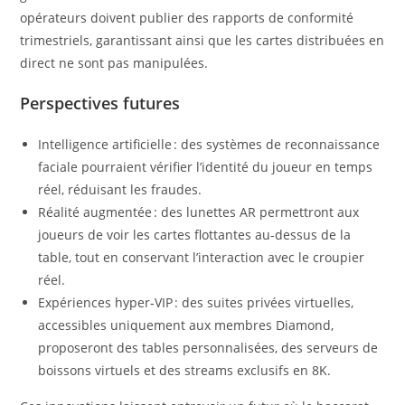
opérateurs doivent publier des rapports de conformité
trimestriels, garantissant ainsi que les cartes distribuées en
direct ne sont pas manipulées.
Perspectives futures
Intelligence artificielle : des systèmes de reconnaissance
faciale pourraient vérifier l’identité du joueur en temps
réel, réduisant les fraudes.
Réalité augmentée : des lunettes AR permettront aux
joueurs de voir les cartes flottantes au-dessus de la
table, tout en conservant l’interaction avec le croupier
réel.
Expériences hyper‑VIP : des suites privées virtuelles,
accessibles uniquement aux membres Diamond,
proposeront des tables personnalisées, des serveurs de
boissons virtuels et des streams exclusifs en 8K.