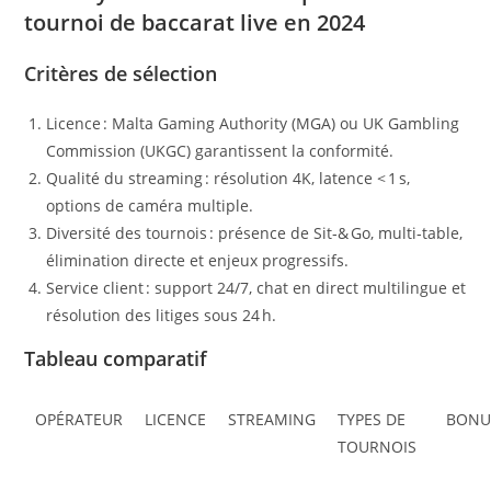
tournoi de baccarat live en 2024
Critères de sélection
Licence : Malta Gaming Authority (MGA) ou UK Gambling
Commission (UKGC) garantissent la conformité.
Qualité du streaming : résolution 4K, latence < 1 s,
options de caméra multiple.
Diversité des tournois : présence de Sit‑& Go, multi‑table,
élimination directe et enjeux progressifs.
Service client : support 24/7, chat en direct multilingue et
résolution des litiges sous 24 h.
Tableau comparatif
OPÉRATEUR
LICENCE
STREAMING
TYPES DE
BONUS
TOURNOIS