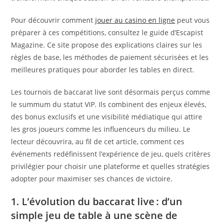
Pour découvrir comment
jouer au casino en ligne
peut vous
préparer à ces compétitions, consultez le guide d’Escapist
Magazine. Ce site propose des explications claires sur les
règles de base, les méthodes de paiement sécurisées et les
meilleures pratiques pour aborder les tables en direct.
Les tournois de baccarat live sont désormais perçus comme
le summum du statut VIP. Ils combinent des enjeux élevés,
des bonus exclusifs et une visibilité médiatique qui attire
les gros joueurs comme les influenceurs du milieu. Le
lecteur découvrira, au fil de cet article, comment ces
événements redéfinissent l’expérience de jeu, quels critères
privilégier pour choisir une plateforme et quelles stratégies
adopter pour maximiser ses chances de victoire.
1. L’évolution du baccarat live : d’un
simple jeu de table à une scène de