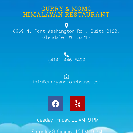
CURRY & MOMO
HIMALAYAN RESTAURANT
6969 N. Port Washington Rd., Suite B120,
Glendale, WI 53217
(414) 446-5499
info@curryandmomohouse.com
Tuesday - Friday: 11 AM–9 PM
Saturday & Sunday: 12 PM–9 PM