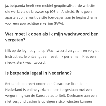
Ja, betpanda heeft een mobiel‑geoptimaliseerde website
die werkt via de browser op iOS en Android. Er is geen
aparte app; je kunt de site toevoegen aan je beginscherm
voor een app‑achtige ervaring (PWA).
Wat moet ik doen als ik mijn wachtwoord ben
vergeten?
Klik op de loginpagina op ‘Wachtwoord vergeten’ en volg de
instructies. Je ontvangt een resetlink per e‑mail. Kies een
nieuw, sterk wachtwoord.
Is betpanda legaal in Nederland?
Betpanda opereert onder een Curacaose licentie. In
Nederland is online gokken alleen toegestaan met een
vergunning van de Kansspelautoriteit. Deelname aan een
niet‑vergund casino is op eigen risico; winsten kunnen