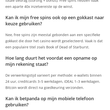
totale bedrag (storting + bonus). Free spins hebben vaak
een aparte 40x inzetvereiste op de winst.
Kan ik mijn free spins ook op een gokkast naar
keuze gebruiken?
Nee, free spins zijn meestal gebonden aan een specifieke
gokkast die door het casino wordt geselecteerd. Vaak is dat
een populaire titel zoals Book of Dead of Starburst.
Hoe lang duurt het voordat een opname op
mijn rekening staat?
De verwerkingstijd varieert per methode: e‑wallets binnen
24 uur, creditcards 3–5 werkdagen, iDEAL 1–3 werkdagen.
Bitcoin wordt direct na goedkeuring verzonden.
Kan ik betpanda op mijn mobiele telefoon
gebruiken?