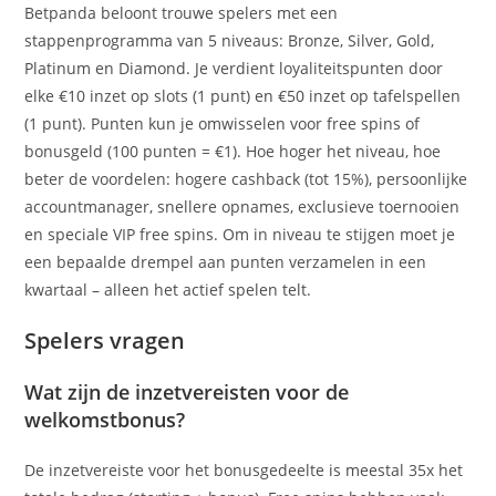
Betpanda beloont trouwe spelers met een
stappenprogramma van 5 niveaus: Bronze, Silver, Gold,
Platinum en Diamond. Je verdient loyaliteitspunten door
elke €10 inzet op slots (1 punt) en €50 inzet op tafelspellen
(1 punt). Punten kun je omwisselen voor free spins of
bonusgeld (100 punten = €1). Hoe hoger het niveau, hoe
beter de voordelen: hogere cashback (tot 15%), persoonlijke
accountmanager, snellere opnames, exclusieve toernooien
en speciale VIP free spins. Om in niveau te stijgen moet je
een bepaalde drempel aan punten verzamelen in een
kwartaal – alleen het actief spelen telt.
Spelers vragen
Wat zijn de inzetvereisten voor de
welkomstbonus?
De inzetvereiste voor het bonusgedeelte is meestal 35x het