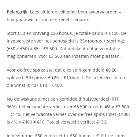
Belangrijk:
Lees altijd de volledige bonusvoorwaarden –
hier gaan we uit van een reëel scenario.
Stort €50 en ontvang €50 bonus. Je totale saldo is €100. De
inzetvereiste voor het bonusgeld is 35x (bonus + storting):
(€50 + €50) × 35 = €3.500. Dat betekent dat je voordat je
mag opnemen, voor €3.500 aan inzetten moet plaatsen.
Voor de free spins: stel dat elke spin gemiddeld €0,20
oplevert. 50 spins × €0,20 = €10 winst. De inzetvereiste op
die winst is 40× €10 = €400.
Nu de wiskunde met een gemiddeld huisvoordeel (RTP
96%): het verwachte verlies over €3.500 inzet is 4% × €3.500
= €140. Het verwachte verlies over de free spins inzet (€400)
is 4% × €400 = €16. Totaal verwacht verlies: €156.
Je begint met €50 eigen geld + €50 bonus + €10 free spins