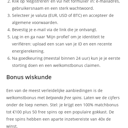
Klik op ‘Registreren’ en vul het formulier in: e‑mailadres,
gebruikersnaam en een sterk wachtwoord.
Selecteer je valuta (EUR, USD of BTC) en accepteer de
algemene voorwaarden.
Bevestig je e‑mail via de link die je ontvangt.
Log in en ga naar ‘Mijn profiel’ om je identiteit te
verifiëren: upload een scan van je ID en een recente
energierekening.
Na goedkeuring (meestal binnen 24 uur) kun je je eerste
storting doen en een welkomstbonus claimen.
Bonus wiskunde
Een van de meest verleidelijke aanbiedingen is de
welkomstbonus met
betpanda free spins
. Laten we de cijfers
onder de loep nemen. Stel: je krijgt een 100% matchbonus
tot €100 plus 50 free spins op een populaire gokkast. De
free spins hebben een aparte inzetvereiste van 40x de
winst.