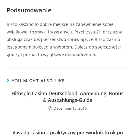
Podsumowanie
Bizzo kaszino to dobre miejsce na zapewnienie sobie
wyjątkowej rozrywki i wygranych. Przejrzystość, przyjazna
obsługa oraz bezpieczeństwo sprawiają, że Bizzo Casino
jest godnym polecenia wyborem. Dołącz do społeczności
graczy i poznaj to wyjątkowe doświadczenie.
YOU MIGHT ALSO LIKE
Hitnspin Casino Deutschland: Anmeldung, Bonus
& Auszahlungs-Guide
December 15, 2016
Vavada casino – praktyczny przewodnik krok po