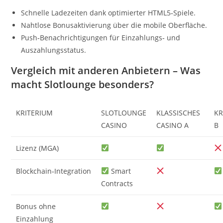
Schnelle Ladezeiten dank optimierter HTML5‑Spiele.
Nahtlose Bonusaktivierung über die mobile Oberfläche.
Push‑Benachrichtigungen für Einzahlungs‑ und
Auszahlungsstatus.
Vergleich mit anderen Anbietern – Was
macht Slotlounge besonders?
KRITERIUM
SLOTLOUNGE
KLASSISCHES
KR
CASINO
CASINO A
B
Lizenz (MGA)
Blockchain‑Integration
Smart
Contracts
Bonus ohne
Einzahlung