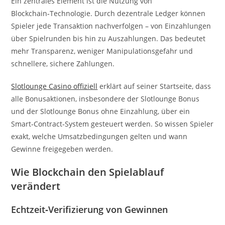
Ein zentrales Element ist die Nutzung von
Blockchain‑Technologie. Durch dezentrale Ledger können
Spieler jede Transaktion nachverfolgen – von Einzahlungen
über Spielrunden bis hin zu Auszahlungen. Das bedeutet
mehr Transparenz, weniger Manipulationsgefahr und
schnellere, sichere Zahlungen.
Slotlounge Casino offiziell
erklärt auf seiner Startseite, dass
alle Bonusaktionen, insbesondere der Slotlounge Bonus
und der Slotlounge Bonus ohne Einzahlung, über ein
Smart‑Contract‑System gesteuert werden. So wissen Spieler
exakt, welche Umsatzbedingungen gelten und wann
Gewinne freigegeben werden.
Wie Blockchain den Spielablauf
verändert
Echtzeit‑Verifizierung von Gewinnen