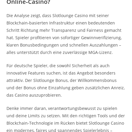
Online‑Casino?
Die Analyse zeigt, dass Slotlounge Casino mit seiner
Blockchain‑basierten Infrastruktur einen bedeutenden
Schritt Richtung mehr Transparenz und Fairness gemacht
hat. Spieler profitieren von sofortiger Gewinnverifizierung,
klaren Bonusbedingungen und schnellen Auszahlungen –
alles unterstützt durch eine zuverlässige MGA‑Lizenz.
Für deutsche Spieler, die sowohl Sicherheit als auch
innovative Features suchen, ist das Angebot besonders
attraktiv. Der Slotlounge Bonus, der Willkommensbonus
und der Bonus ohne Einzahlung geben zusätzlichen Anreiz,
das Casino auszuprobieren.
Denke immer daran, verantwortungsbewusst zu spielen
und deine Limits zu setzen. Mit den richtigen Tools und der
Blockchain‑Technologie im Rücken bietet Slotlounge Casino
ein modernes, faires und spannendes Spielerlebnis –