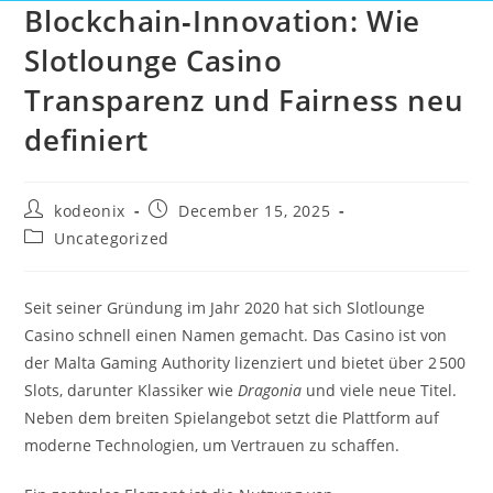
Blockchain‑Innovation: Wie
Slotlounge Casino
Transparenz und Fairness neu
definiert
kodeonix
December 15, 2025
Uncategorized
Seit seiner Gründung im Jahr 2020 hat sich Slotlounge
Casino schnell einen Namen gemacht. Das Casino ist von
der Malta Gaming Authority lizenziert und bietet über 2 500
Slots, darunter Klassiker wie
Dragonia
und viele neue Titel.
Neben dem breiten Spielangebot setzt die Plattform auf
moderne Technologien, um Vertrauen zu schaffen.