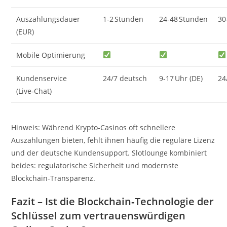
Auszahlungsdauer
1‑2 Stunden
24‑48 Stunden
30
(EUR)
Mobile Optimierung
Kundenservice
24/7 deutsch
9‑17 Uhr (DE)
24
(Live‑Chat)
Hinweis: Während Krypto‑Casinos oft schnellere
Auszahlungen bieten, fehlt ihnen häufig die reguläre Lizenz
und der deutsche Kundensupport. Slotlounge kombiniert
beides: regulatorische Sicherheit und modernste
Blockchain‑Transparenz.
Fazit – Ist die Blockchain‑Technologie der
Schlüssel zum vertrauenswürdigen