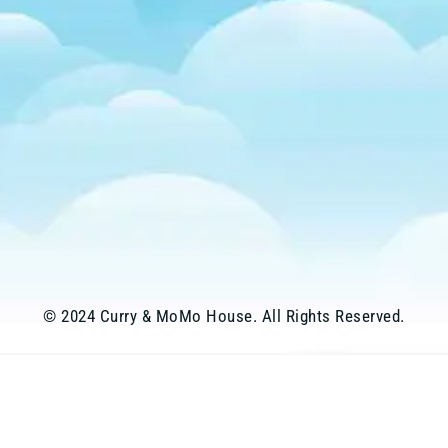
© 2024 Curry & MoMo House. All Rights Reserved.