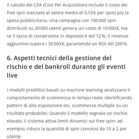
Il calcolo del CPA (Cost Per Acquisition) include il costo dei
free spin (valutato al valore medio di 0,10 € per spin) più la
spesa pubblicitaria. Una campagna con 100 000 spin
distribuiti su 20 000 utenti genera un costo di 10 000 €, ma
se il tasso di conversione in deposito è del 12 %, il revenue
aggiuntivo supera i 30 000 €, garantendo un ROI del 200 %.
6. Aspetti tecnici della gestione del
rischio e del bankroll durante gli eventi
live
I modelli predittivi basati su machine learning analizzano il
comportamento di scommessa in tempo reale, identificando
pattern di alta esposizione (es. scommesse multiple su un
risultato probabile). Quando il modello segnala un rischio
elevato, il sistema attiva limiti dinamici sui free spin: ad
esempio, riduce la quantità di spin concessi da 10 a 2 per
utente.