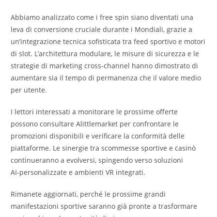
Abbiamo analizzato come i free spin siano diventati una
leva di conversione cruciale durante i Mondiali, grazie a
un’integrazione tecnica sofisticata tra feed sportivo e motori
di slot. L’architettura modulare, le misure di sicurezza e le
strategie di marketing cross‑channel hanno dimostrato di
aumentare sia il tempo di permanenza che il valore medio
per utente.
I lettori interessati a monitorare le prossime offerte
possono consultare Alittlemarket per confrontare le
promozioni disponibili e verificare la conformità delle
piattaforme. Le sinergie tra scommesse sportive e casinò
continueranno a evolversi, spingendo verso soluzioni
AI‑personalizzate e ambienti VR integrati.
Rimanete aggiornati, perché le prossime grandi
manifestazioni sportive saranno già pronte a trasformare