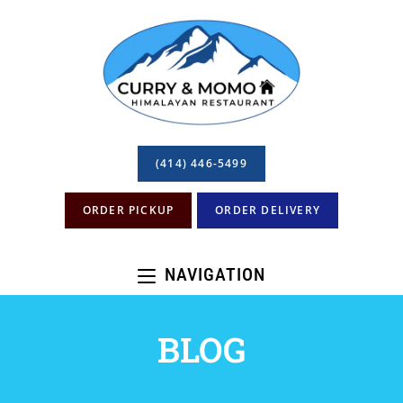
(414) 446-5499
ORDER PICKUP
ORDER DELIVERY
NAVIGATION
BLOG