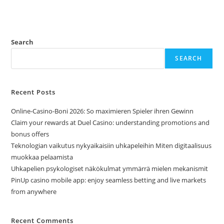
Search
SEARCH
Recent Posts
Online-Casino-Boni 2026: So maximieren Spieler ihren Gewinn
Claim your rewards at Duel Casino: understanding promotions and
bonus offers
Teknologian vaikutus nykyaikaisiin uhkapeleihin Miten digitaalisuus
muokkaa pelaamista
Uhkapelien psykologiset näkökulmat ymmärrä mielen mekanismit
PinUp casino mobile app: enjoy seamless betting and live markets
from anywhere
Recent Comments