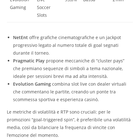
Gaming
Soccer
Slots
NetEnt
offre grafiche cinematografiche e un jackpot
progressivo legato al numero totale di goal segnati
durante il torneo.
Pragmatic Play
propone meccaniche di “cluster pays”
che premiano sequenze di simboli a tema nazionale,
ideale per sessioni brevi ma ad alta intensità.
Evolution Gaming
combina slot live con dealer virtuali
che commentano le partite, creando un ponte tra
scommessa sportiva e esperienza casinò.
Le metriche di volatilità e RTP sono cruciali: per le
promozioni “goal‑triggered spin”, è preferibile una volatilità
media, così da bilanciare la frequenza di vincite con
l’emozione del momento.