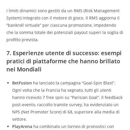
I limiti dinamici sono gestiti da un RMS (Risk Management
System) integrato con il motore di gioco. Il RMS aggiorna il
“bankroll virtuale” per ciascuna promozione, impedendo
che la somma totale dei potenziali payout superi la soglia di
profitto prevista.
7. Esperienze utente di successo: esempi
pratici di piattaforme che hanno brillato
nei Mondiali
BetFusion
ha lanciato la campagna “Goal‑Spin Blast”.
Ogni volta che la Francia ha segnato, tutti gli utenti
hanno ricevuto 7 free spin su “Parisian Goal”. Il feedback
post‑evento, raccolto tramite survey, ha evidenziato un
NPS (Net Promoter Score) di 68, superiore alla media di
settore.
PlayArena
ha combinato un torneo di pronostici con