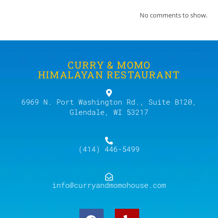
No comments to show.
CURRY & MOMO
HIMALAYAN RESTAURANT
6969 N. Port Washington Rd., Suite B120,
Glendale, WI 53217
(414) 446-5499
info@curryandmomohouse.com