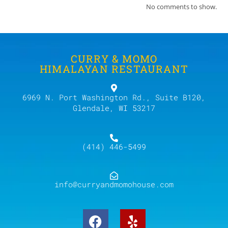
No comments to show.
CURRY & MOMO
HIMALAYAN RESTAURANT
6969 N. Port Washington Rd., Suite B120,
Glendale, WI 53217
(414) 446-5499
info@curryandmomohouse.com