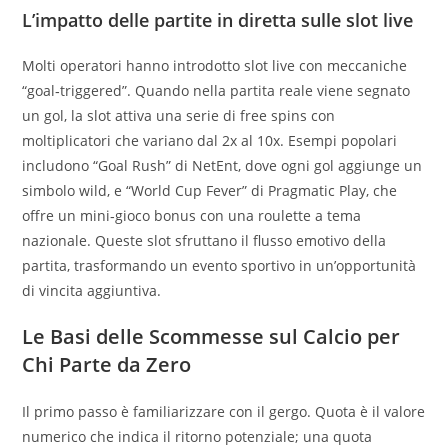
L’impatto delle partite in diretta sulle slot live
Molti operatori hanno introdotto slot live con meccaniche
“goal‑triggered”. Quando nella partita reale viene segnato
un gol, la slot attiva una serie di free spins con
moltiplicatori che variano dal 2x al 10x. Esempi popolari
includono “Goal Rush” di NetEnt, dove ogni gol aggiunge un
simbolo wild, e “World Cup Fever” di Pragmatic Play, che
offre un mini‑gioco bonus con una roulette a tema
nazionale. Queste slot sfruttano il flusso emotivo della
partita, trasformando un evento sportivo in un’opportunità
di vincita aggiuntiva.
Le Basi delle Scommesse sul Calcio per
Chi Parte da Zero
Il primo passo è familiarizzare con il gergo. Quota è il valore
numerico che indica il ritorno potenziale; una quota