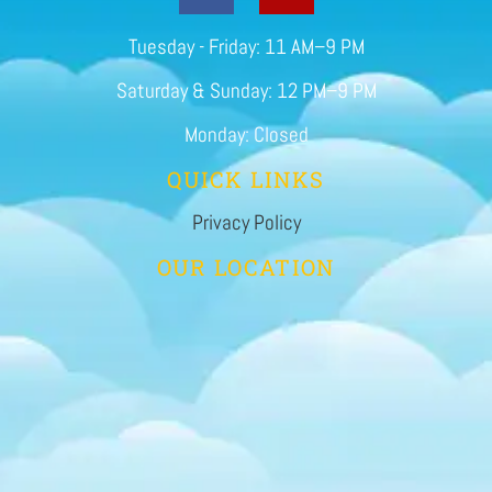
Tuesday - Friday: 11 AM–9 PM
Saturday & Sunday: 12 PM–9 PM
Monday: Closed
QUICK LINKS
Privacy Policy
OUR LOCATION