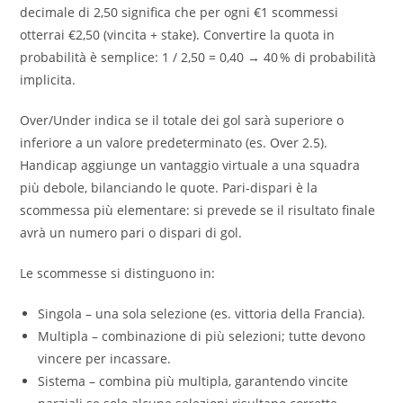
decimale di 2,50 significa che per ogni €1 scommessi
otterrai €2,50 (vincita + stake). Convertire la quota in
probabilità è semplice: 1 / 2,50 = 0,40 → 40 % di probabilità
implicita.
Over/Under indica se il totale dei gol sarà superiore o
inferiore a un valore predeterminato (es. Over 2.5).
Handicap aggiunge un vantaggio virtuale a una squadra
più debole, bilanciando le quote. Pari‑dispari è la
scommessa più elementare: si prevede se il risultato finale
avrà un numero pari o dispari di gol.
Le scommesse si distinguono in:
Singola – una sola selezione (es. vittoria della Francia).
Multipla – combinazione di più selezioni; tutte devono
vincere per incassare.
Sistema – combina più multipla, garantendo vincite