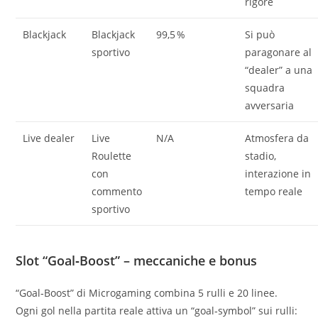
rigore
Blackjack
Blackjack
99,5 %
Si può
sportivo
paragonare al
“dealer” a una
squadra
avversaria
Live dealer
Live
N/A
Atmosfera da
Roulette
stadio,
con
interazione in
commento
tempo reale
sportivo
Slot “Goal‑Boost” – meccaniche e bonus
“Goal‑Boost” di Microgaming combina 5 rulli e 20 linee.
Ogni gol nella partita reale attiva un “goal‑symbol” sui rulli: