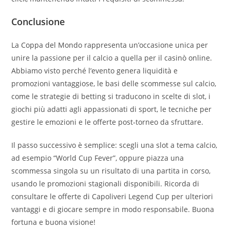
Conclusione
La Coppa del Mondo rappresenta un’occasione unica per
unire la passione per il calcio a quella per il casinò online.
Abbiamo visto perché l’evento genera liquidità e
promozioni vantaggiose, le basi delle scommesse sul calcio,
come le strategie di betting si traducono in scelte di slot, i
giochi più adatti agli appassionati di sport, le tecniche per
gestire le emozioni e le offerte post‑torneo da sfruttare.
Il passo successivo è semplice: scegli una slot a tema calcio,
ad esempio “World Cup Fever”, oppure piazza una
scommessa singola su un risultato di una partita in corso,
usando le promozioni stagionali disponibili. Ricorda di
consultare le offerte di Capoliveri Legend Cup per ulteriori
vantaggi e di giocare sempre in modo responsabile. Buona
fortuna e buona visione!