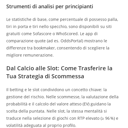
Strumenti di analisi per principianti
Le statistiche di base, come percentuale di possesso palla,
tiri in porta e tiri nello specchio, sono disponibili su siti
gratuiti come Sofascore o WhoScored. Le app di
comparazione quote (ad es. OddsPortal) mostrano le
differenze tra bookmaker, consentendo di scegliere la
migliore remunerazione.
Dal Calcio alle Slot: Come Trasferire la
Tua Strategia di Scommessa
Il betting e le slot condividono un concetto chiave: la
gestione del rischio. Nelle scommesse, la valutazione della
probabilità e il calcolo del valore atteso (EV) guidano la
scelta della puntata. Nelle slot, la stessa mentalità si
traduce nella selezione di giochi con RTP elevato (≥ 96 %) e
volatilità adeguata al proprio profilo.