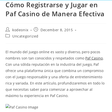
Cómo Registrarse y Jugar en
Paf Casino de Manera Efectiva
kodeonix
December 8, 2015
Uncategorized
El mundo del juego online es vasto y diverso, pero pocos
nombres son tan conocidos y respetados como
Paf Casino
.
Con una sólida reputación en la industria del juego, Paf
ofrece una plataforma única que combina un compromiso
con el juego responsable y una oferta de entretenimiento
rica y variada. En este artículo, profundizaremos en todo lo
que necesitas saber para comenzar a aprovechar al
máximo tu experiencia en Paf Casino.