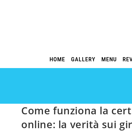
HOME
GALLERY
MENU
RE
Come funziona la cert
online: la verità sui gi