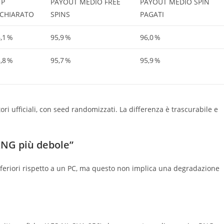
TP
PAYOUT MEDIO FREE
PAYOUT MEDIO SPIN
ICHIARATO
SPINS
PAGATI
,1 %
95,9 %
96,0 %
,8 %
95,7 %
95,9 %
ri ufficiali, con seed randomizzati. La differenza è trascurabile e
’RNG più debole”
 inferiori rispetto a un PC, ma questo non implica una degradazione