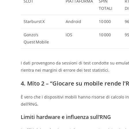
SLOT
PIATTAFORMA
SPIN
R
TOTALI
D
Starburst X
Android
10 000
96
Gonzo’s
iOS
10 000
95
Quest Mobile
I dati provengono da sessioni di test condotte su emulato
rientra nei margini di errore dei test statistici.
4. Mito 2 – “Giocare su mobile rende l
È vero che i dispositivi mobili hanno risorse di calcolo
dell’RNG.
Limiti hardware e influenza sull’RNG