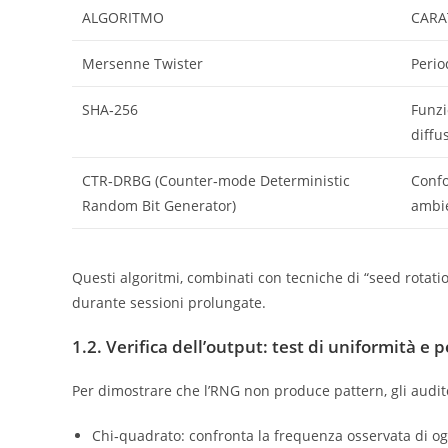
ALGORITMO
CARA
Mersenne Twister
Period
SHA‑256
Funzi
diffu
CTR‑DRBG (Counter‑mode Deterministic
Confo
Random Bit Generator)
ambie
Questi algoritmi, combinati con tecniche di “seed rotati
durante sessioni prolungate.
1.2. Verifica dell’output: test di uniformità e p
Per dimostrare che l’RNG non produce pattern, gli auditor
Chi‑quadrato: confronta la frequenza osservata di ogn