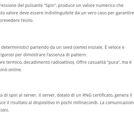
ressione del pulsante “Spin”, produce un valore numerico che
esto valore deve essere indistinguibile da un vero caso per garantir
prevedere l’esito.
deterministici partendo da un seed (seme) iniziale. È veloce e
rigorosi per dimostrare l’assenza di pattern.
re termico, decadimento radioattivo). Offre casualità “pura”, ma è
inò online.
a di spin al server. Il server, dotato di un RNG certificato, genera il
ce il risultato al dispositivo in pochi millisecondi. La comunicazion
ioni.