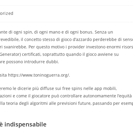
orized
ante di ogni spin, di ogni mano e di ogni bonus. Senza un
dibile, il concetto stesso di gioco d’azzardo perderebbe di sens
tori svanirebbe. Per questo motivo i provider investono enormi risor
nerator) certificati, soprattutto quando il gioco avviene su
dware possono introdurre dubbi.
isita https://www.toninoguerra.org/.
eremo le dicerie più diffuse sui free spins nelle app mobili,
icazioni e come il giocatore può controllare autonomamente l’equità
lla teoria degli algoritmi alle previsioni future, passando per esem
è indispensabile