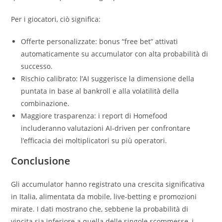
Per i giocatori, ciò significa:
Offerte personalizzate: bonus “free bet” attivati
automaticamente su accumulator con alta probabilità di
successo.
Rischio calibrato: l’AI suggerisce la dimensione della
puntata in base al bankroll e alla volatilità della
combinazione.
Maggiore trasparenza: i report di Homefood
includeranno valutazioni AI‑driven per confrontare
l’efficacia dei moltiplicatori su più operatori.
Conclusione
Gli accumulator hanno registrato una crescita significativa
in Italia, alimentata da mobile, live‑betting e promozioni
mirate. I dati mostrano che, sebbene la probabilità di
vincita sia inferiore a quella delle singole scommesse, i