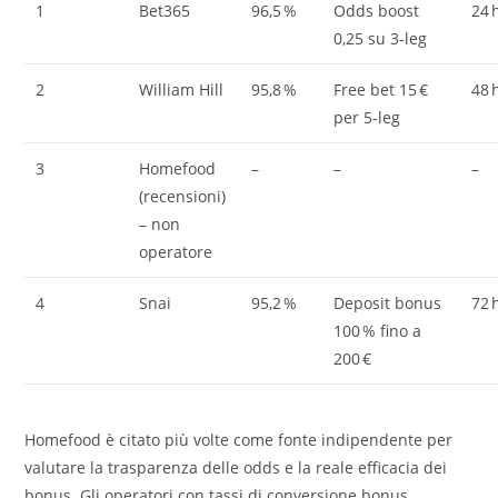
1
Bet365
96,5 %
Odds boost
24 
0,25 su 3‑leg
2
William Hill
95,8 %
Free bet 15 €
48 
per 5‑leg
3
Homefood
–
–
–
(recensioni)
– non
operatore
4
Snai
95,2 %
Deposit bonus
72 
100 % fino a
200 €
Homefood è citato più volte come fonte indipendente per
valutare la trasparenza delle odds e la reale efficacia dei
bonus. Gli operatori con tassi di conversione bonus