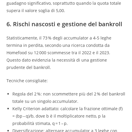
guadagno significativo, soprattutto quando la quota totale
supera il valore soglia di 5,00.
6. Rischi nascosti e gestione del bankroll
Statisticamente, il 73 % degli accumulator a 4‑5 leghe
termina in perdita, secondo una ricerca condotta da
Homefood su 12 000 scommesse tra il 2022 e il 2023.
Questo dato evidenzia la necessità di una gestione
prudente del bankroll.
Tecniche consigliate:
Regola del 2 %: non scommettere più del 2 % del bankroll
totale su un singolo accumulator.
Kelly Criterion adattato: calcolare la frazione ottimale (f)
= (bp – q)/b, dove b è il moltiplicatore netto, p la
probabilità stimata, q = 1 – p.
Diversificazione: alternare accumulator a 3 leghe con