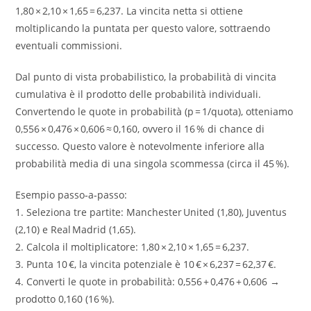
1,80 × 2,10 × 1,65 = 6,237. La vincita netta si ottiene
moltiplicando la puntata per questo valore, sottraendo
eventuali commissioni.
Dal punto di vista probabilistico, la probabilità di vincita
cumulativa è il prodotto delle probabilità individuali.
Convertendo le quote in probabilità (p = 1/quota), otteniamo
0,556 × 0,476 × 0,606 ≈ 0,160, ovvero il 16 % di chance di
successo. Questo valore è notevolmente inferiore alla
probabilità media di una singola scommessa (circa il 45 %).
Esempio passo‑a‑passo:
1. Seleziona tre partite: Manchester United (1,80), Juventus
(2,10) e Real Madrid (1,65).
2. Calcola il moltiplicatore: 1,80 × 2,10 × 1,65 = 6,237.
3. Punta 10 €, la vincita potenziale è 10 € × 6,237 = 62,37 €.
4. Converti le quote in probabilità: 0,556 + 0,476 + 0,606 →
prodotto 0,160 (16 %).