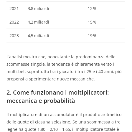
2021
3,8 miliardi
12 %
2022
4,2 miliardi
15 %
2023
4,5 miliardi
19 %
L’analisi mostra che, nonostante la predominanza delle
scommesse singole, la tendenza è chiaramente verso i
multi‑bet, soprattutto tra i giocatori tra i 25 e i 40 anni, più
propensi a sperimentare nuove meccaniche.
2. Come funzionano i moltiplicatori:
meccanica e probabilità
Il moltiplicatore di un accumulator è il prodotto aritmetico
delle quote di ciasuna selezione. Se una scommessa a tre
leghe ha quote 1,80 – 2,10 – 1,65, il moltiplicatore totale è