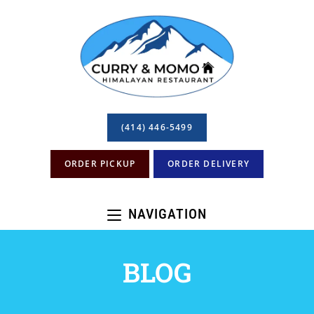
(414) 446-5499
ORDER PICKUP
ORDER DELIVERY
NAVIGATION
BLOG