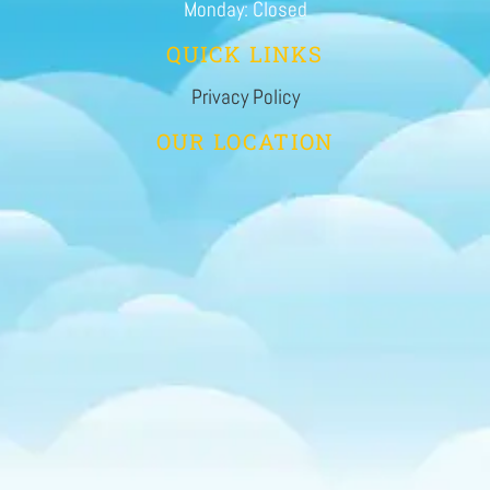
Monday: Closed
QUICK LINKS
Privacy Policy
OUR LOCATION