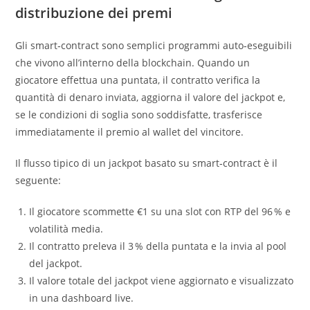
distribuzione dei premi
Gli smart‑contract sono semplici programmi auto‑eseguibili
che vivono all’interno della blockchain. Quando un
giocatore effettua una puntata, il contratto verifica la
quantità di denaro inviata, aggiorna il valore del jackpot e,
se le condizioni di soglia sono soddisfatte, trasferisce
immediatamente il premio al wallet del vincitore.
Il flusso tipico di un jackpot basato su smart‑contract è il
seguente:
Il giocatore scommette €1 su una slot con RTP del 96 % e
volatilità media.
Il contratto preleva il 3 % della puntata e la invia al pool
del jackpot.
Il valore totale del jackpot viene aggiornato e visualizzato
in una dashboard live.