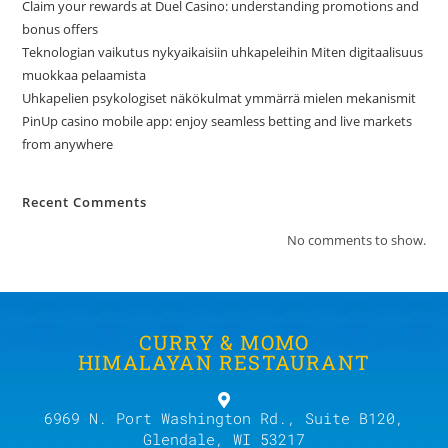
Claim your rewards at Duel Casino: understanding promotions and
bonus offers
Teknologian vaikutus nykyaikaisiin uhkapeleihin Miten digitaalisuus
muokkaa pelaamista
Uhkapelien psykologiset näkökulmat ymmärrä mielen mekanismit
PinUp casino mobile app: enjoy seamless betting and live markets
from anywhere
Recent Comments
No comments to show.
CURRY & MOMO
HIMALAYAN RESTAURANT
6969 N. Port Washington Rd., Suite B120,
Glendale, WI 53217