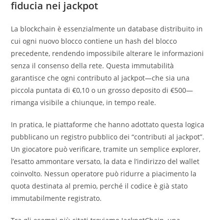
fiducia nei jackpot
La blockchain è essenzialmente un database distribuito in
cui ogni nuovo blocco contiene un hash del blocco
precedente, rendendo impossibile alterare le informazioni
senza il consenso della rete. Questa immutabilità
garantisce che ogni contributo al jackpot—che sia una
piccola puntata di €0,10 o un grosso deposito di €500—
rimanga visibile a chiunque, in tempo reale.
In pratica, le piattaforme che hanno adottato questa logica
pubblicano un registro pubblico dei “contributi al jackpot”.
Un giocatore può verificare, tramite un semplice explorer,
l’esatto ammontare versato, la data e l’indirizzo del wallet
coinvolto. Nessun operatore può ridurre a piacimento la
quota destinata al premio, perché il codice è già stato
immutabilmente registrato.