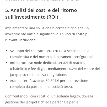
5. Analisi dei costi e del ritorno
sull’investimento (ROI)
Implementare una soluzione blockchain richiede un
investimento iniziale significativo. Le voci di costo più
rilevanti includono:
Sviluppo del contratto: 80‑120 k €, a seconda della
complessità e del numero di parametri configurabili.
Infrastruttura: node dedicati, servizi di oracolo
(Chainlink) e fee di gas, mediamente 0,2 % del valore del
jackpot su reti a bassa congestione.
Audit e certificazione: 30‑50 k € per una revisione
completa da parte di una società terza.
Confrontandoli con i costi di un sistema legacy, dove la
gestione dei jackpot richiede personale per la