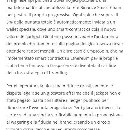
Tra gli esempi più citati troviamo JackpotChain, una
piattaforma di slot che utilizza la rete Binance Smart Chain
per gestire il proprio progressive. Ogni spin che supera il
5 % della puntata totale è automaticamente inviata a un
wallet speciale, dove uno smart‑contract calcola il nuovo
valore del jackpot. Gli utenti possono vedere l’andamento
del premio direttamente sulla pagina del gioco, senza dover
attendere report mensili. Un altro caso è CryptoSpin, che ha
implementato smart‑contract su Ethereum per le proprie
slot a tema fantasy; la trasparenza è diventata il cardine
della loro strategia di branding.
Per gli operatori, la blockchain riduce drasticamente le
dispute legali: se un giocatore afferma che il jackpot non è
stato pagato, basta consultare il ledger pubblico per
dimostrare l’avvenuta erogazione. Per i giocatori, invece, la
certezza di una vincita verificabile aumenta la propensione
al wagering e la fiducia nel brand, creando un circolo
virtuoso di più gioco e più volumi di scommessa.