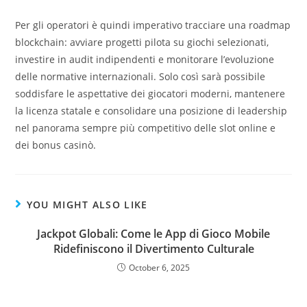
Per gli operatori è quindi imperativo tracciare una roadmap
blockchain: avviare progetti pilota su giochi selezionati,
investire in audit indipendenti e monitorare l’evoluzione
delle normative internazionali. Solo così sarà possibile
soddisfare le aspettative dei giocatori moderni, mantenere
la licenza statale e consolidare una posizione di leadership
nel panorama sempre più competitivo delle slot online e
dei bonus casinò.
YOU MIGHT ALSO LIKE
Jackpot Globali: Come le App di Gioco Mobile
Ridefiniscono il Divertimento Culturale
October 6, 2025