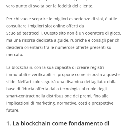
vero punto di svolta per la fedeltà del cliente.
Per chi vuole scoprire le migliori esperienze di slot, è utile
consultare i
migliori slot online
offerti da
Scuoladiteatrocolli. Questo sito non è un operatore di gioco,
ma una risorsa dedicata a guide, rubriche e consigli per chi
desidera orientarsi tra le numerose offerte presenti sul
mercato.
La blockchain, con la sua capacità di creare registri
immutabili e verificabili, si propone come risposta a queste
sfide. Nell’articolo seguirà una disamina dettagliata: dalla
base di fiducia offerta dalla tecnologia, al ruolo degli
smart‑contract nella distribuzione dei premi, fino alle
implicazioni di marketing, normative, costi e prospettive
future.
1. La blockchain come fondamento di