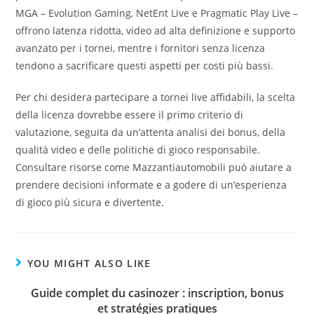
MGA – Evolution Gaming, NetEnt Live e Pragmatic Play Live –
offrono latenza ridotta, video ad alta definizione e supporto
avanzato per i tornei, mentre i fornitori senza licenza
tendono a sacrificare questi aspetti per costi più bassi.
Per chi desidera partecipare a tornei live affidabili, la scelta
della licenza dovrebbe essere il primo criterio di
valutazione, seguita da un’attenta analisi dei bonus, della
qualità video e delle politiche di gioco responsabile.
Consultare risorse come Mazzantiautomobili può aiutare a
prendere decisioni informate e a godere di un’esperienza
di gioco più sicura e divertente.
YOU MIGHT ALSO LIKE
Guide complet du casinozer : inscription, bonus
et stratégies pratiques