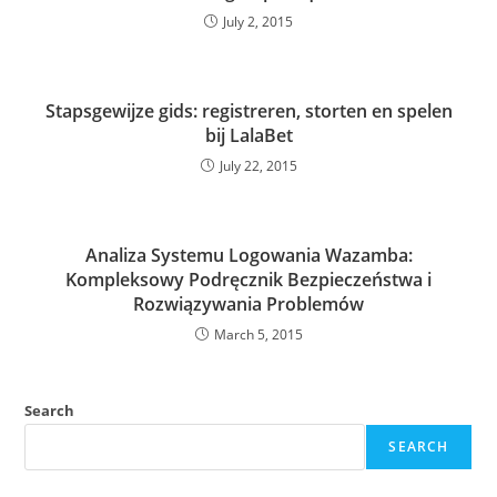
July 2, 2015
Stapsgewijze gids: registreren, storten en spelen
bij LalaBet
July 22, 2015
Analiza Systemu Logowania Wazamba:
Kompleksowy Podręcznik Bezpieczeństwa i
Rozwiązywania Problemów
March 5, 2015
Search
SEARCH