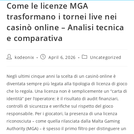
Come le licenze MGA
trasformano i tornei live nei
casinò online – Analisi tecnica
e comparativa
kodeonix
April 6, 2026
Uncategorized
Negli ultimi cinque anni la scelta di un casinò online è
diventata sempre più legata alla tipologia di licenza di gioco
che lo regola. Una licenza non è semplicemente un “carta di
identità” per l’operatore: è il risultato di audit finanziari,
controlli di sicurezza e verifiche sul rispetto del gioco
responsabile. Per i giocatori, la presenza di una licenza
riconosciuta – come quella rilasciata dalla Malta Gaming
Authority (MGA) – è spesso il primo filtro per distinguere un