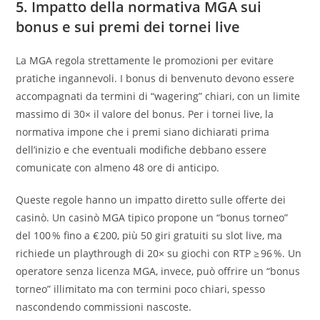
5. Impatto della normativa MGA sui
bonus e sui premi dei tornei live
La MGA regola strettamente le promozioni per evitare
pratiche ingannevoli. I bonus di benvenuto devono essere
accompagnati da termini di “wagering” chiari, con un limite
massimo di 30× il valore del bonus. Per i tornei live, la
normativa impone che i premi siano dichiarati prima
dell’inizio e che eventuali modifiche debbano essere
comunicate con almeno 48 ore di anticipo.
Queste regole hanno un impatto diretto sulle offerte dei
casinò. Un casinò MGA tipico propone un “bonus torneo”
del 100 % fino a € 200, più 50 giri gratuiti su slot live, ma
richiede un playthrough di 20× su giochi con RTP ≥ 96 %. Un
operatore senza licenza MGA, invece, può offrire un “bonus
torneo” illimitato ma con termini poco chiari, spesso
nascondendo commissioni nascoste.