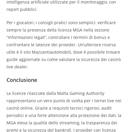
intelligenza artificiale utilizzate per il monitoraggio, con
report pubblici.
Per i giocatori, i consigli pratici sono semplici: verificare
sempre la presenza della licenza MGA nella sezione
“Informazioni legali”, controllare i termini di bonus e
confrontare le latenze dei provider. Un’ulteriore risorsa
utile è il sito Mazzantiautomobili, dove è possibile trovare
guide aggiornate su come valutare la sicurezza dei casinò
live dealer.
Conclusione
Le licenze rilasciate dalla Malta Gaming Authority
rappresentano un vero punto di svolta per i tornei live nei
casinò online. Grazie a requisiti tecnici rigorosi, audit
periodici e una forte attenzione alla protezione dei dati, la
MGA eleva la qualità dello streaming, la trasparenza dei
premi e la sicurezza del bankroll. I provider con licenza