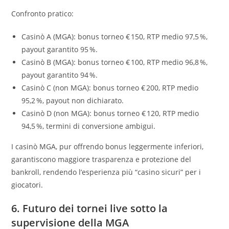
Confronto pratico:
Casinò A (MGA): bonus torneo € 150, RTP medio 97,5 %,
payout garantito 95 %.
Casinò B (MGA): bonus torneo € 100, RTP medio 96,8 %,
payout garantito 94 %.
Casinò C (non MGA): bonus torneo € 200, RTP medio
95,2 %, payout non dichiarato.
Casinò D (non MGA): bonus torneo € 120, RTP medio
94,5 %, termini di conversione ambigui.
I casinò MGA, pur offrendo bonus leggermente inferiori,
garantiscono maggiore trasparenza e protezione del
bankroll, rendendo l’esperienza più “casino sicuri” per i
giocatori.
6. Futuro dei tornei live sotto la
supervisione della MGA