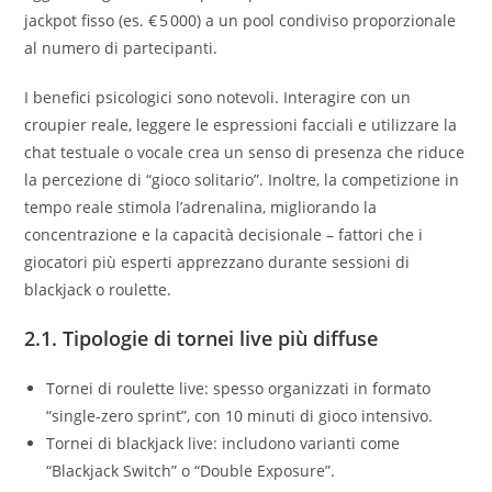
jackpot fisso (es. € 5 000) a un pool condiviso proporzionale
al numero di partecipanti.
I benefici psicologici sono notevoli. Interagire con un
croupier reale, leggere le espressioni facciali e utilizzare la
chat testuale o vocale crea un senso di presenza che riduce
la percezione di “gioco solitario”. Inoltre, la competizione in
tempo reale stimola l’adrenalina, migliorando la
concentrazione e la capacità decisionale – fattori che i
giocatori più esperti apprezzano durante sessioni di
blackjack o roulette.
2.1. Tipologie di tornei live più diffuse
Tornei di roulette live: spesso organizzati in formato
“single‑zero sprint”, con 10 minuti di gioco intensivo.
Tornei di blackjack live: includono varianti come
“Blackjack Switch” o “Double Exposure”.