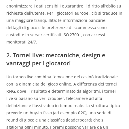
anonimizzare i dati sensibili e garantire il diritto all’oblio su
richiesta dell’utente. Per i giocatori europei, ciò si traduce in
una maggiore tranquillità: le informazioni bancarie, i
dettagli di gioco e le preferenze di scommessa sono
custodite in server certificati ISO 27001, con accessi
monitorati 24/7.
2. Tornei live: meccaniche, design e
vantaggi per i giocatori
Un torneo live combina l’emozione del casinò tradizionale
con la dinamicità del gioco online. A differenza dei tornei
RNG, dove il risultato è determinato da algoritmi, i tornei
live si basano su veri croupier, telecamere ad alta
definizione e flussi video in tempo reale. La struttura tipica
prevede un buy‑in fisso (ad esempio € 20), una serie di
round di gioco e una classifica (leaderboard) che si
aggiorna ogni minuto. I premi possono variare da un