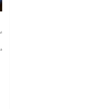
vi
la