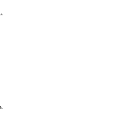
ne
a,