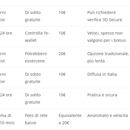
orni
Di solito
10€
Può richiedere
ivi
gratuite
verifica 3D Secure
 24 ore
Controlla l’e-
10€
Veloci, spesso non
wallet
valgono per i bonus
orni
Potrebbero
20€
Opzione tradizionale,
ivi
essercene
più lenta
orni
Di solito
10€
Diffusa in Italia
ivi
gratuite
 24 ore
Di solito
10€
Pratica e sicura
gratuite
rma di
Fees di rete
Equivalente
Anonimato e velocità
~10 min)
basse
a 20€