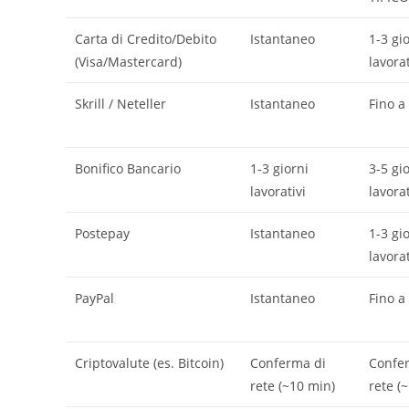
Carta di Credito/Debito
Istantaneo
1-3 gi
(Visa/Mastercard)
lavorat
Skrill / Neteller
Istantaneo
Fino a
Bonifico Bancario
1-3 giorni
3-5 gi
lavorativi
lavorat
Postepay
Istantaneo
1-3 gi
lavorat
PayPal
Istantaneo
Fino a
Criptovalute (es. Bitcoin)
Conferma di
Confe
rete (~10 min)
rete (