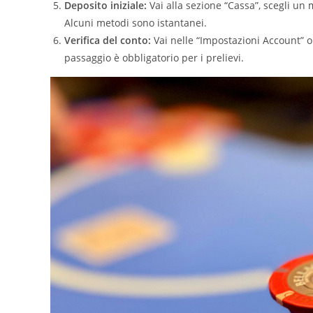
Deposito iniziale:
Vai alla sezione “Cassa”, scegli un
Alcuni metodi sono istantanei.
Verifica del conto:
Vai nelle “Impostazioni Account” o 
passaggio è obbligatorio per i prelievi.