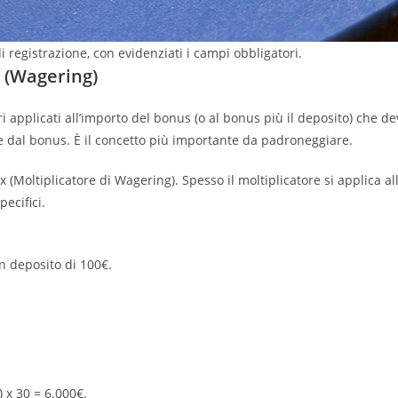
 registrazione, con evidenziati i campi obbligatori.
a (Wagering)
ri applicati all’importo del bonus (o al bonus più il deposito) che de
e dal bonus. È il concetto più importante da padroneggiare.
(Moltiplicatore di Wagering). Spesso il moltiplicatore si applica al
ecifici.
n deposito di 100€.
x 30 = 6.000€.