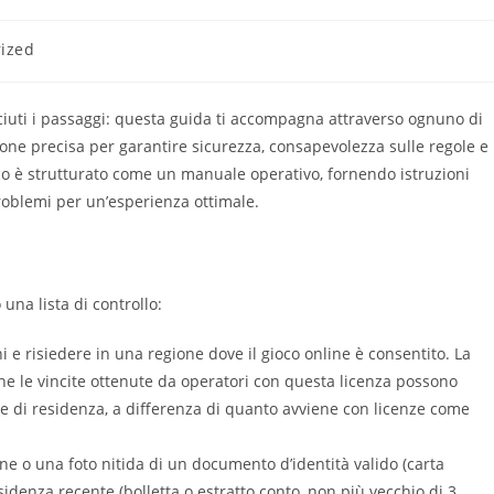
ized
iuti i passaggi: questa guida ti accompagna attraverso ognuno di
one precisa per garantire sicurezza, consapevolezza sulle regole e
ico è strutturato come un manuale operativo, fornendo istruzioni
 problemi per un’esperienza ottimale.
una lista di controllo:
e risiedere in una regione dove il gioco online è consentito. La
he le vincite ottenute da operatori con questa licenza possono
se di residenza, a differenza di quanto avviene con licenze come
e o una foto nitida di un documento d’identità valido (carta
sidenza recente (bolletta o estratto conto, non più vecchio di 3