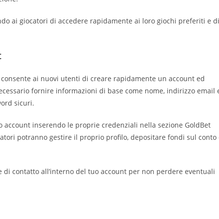
do ai giocatori di accedere rapidamente ai loro giochi preferiti e d
t
 consente ai nuovi utenti di creare rapidamente un account ed
è necessario fornire informazioni di base come nome, indirizzo email 
ord sicuri.
ro account inserendo le proprie credenziali nella sezione GoldBet
catori potranno gestire il proprio profilo, depositare fondi sul conto
e di contatto all’interno del tuo account per non perdere eventuali