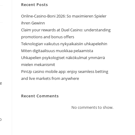
Recent Posts
Online-Casino-Boni 2026: So maximieren Spieler
ihren Gewinn
Claim your rewards at Duel Casino: understanding
promotions and bonus offers
Teknologian vaikutus nykyaikaisiin uhkapeleihin
Miten digitaalisuus muokkaa pelaamista
Uhkapelien psykologiset näkökulmat ymmärrä
mielen mekanismit
PinUp casino mobile app: enjoy seamless betting
and live markets from anywhere
le
Recent Comments
No comments to show.
o