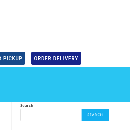
 PICKUP
ORDER DELIVERY
Search
SEARCH