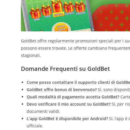
GoldBet offre regolarmente promozioni speciali per i su
possono essere trovate. Le offerte cambiano frequentem
stagionali.
Domande Frequenti su GoldBet
Come posso contattare il supporto clienti di GoldBe
GoldBet offre bonus di benvenuto?
Sì, sono disponib
Quali modalità di pagamento accetta GoldBet?
Carte
Devo verificare il mio account su GoldBet?
Sì, per ri
documenti validi.
L’app GoldBet è disponibile per Android?
Sì, l’app è
ufficiale.