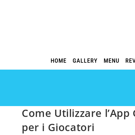
HOME
GALLERY
MENU
RE
Come Utilizzare l’App 
per i Giocatori