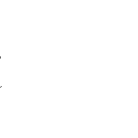
i
e
 e