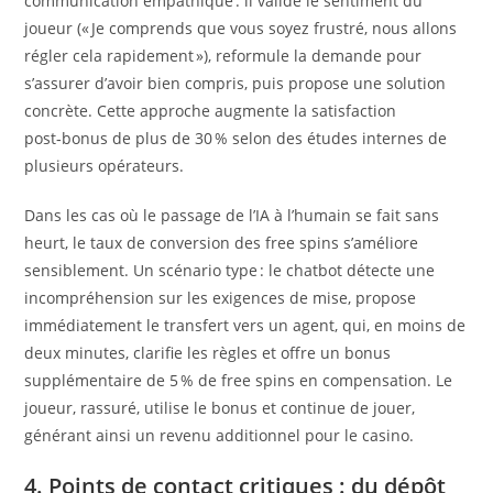
communication empathique : il valide le sentiment du
joueur (« Je comprends que vous soyez frustré, nous allons
régler cela rapidement »), reformule la demande pour
s’assurer d’avoir bien compris, puis propose une solution
concrète. Cette approche augmente la satisfaction
post‑bonus de plus de 30 % selon des études internes de
plusieurs opérateurs.
Dans les cas où le passage de l’IA à l’humain se fait sans
heurt, le taux de conversion des free spins s’améliore
sensiblement. Un scénario type : le chatbot détecte une
incompréhension sur les exigences de mise, propose
immédiatement le transfert vers un agent, qui, en moins de
deux minutes, clarifie les règles et offre un bonus
supplémentaire de 5 % de free spins en compensation. Le
joueur, rassuré, utilise le bonus et continue de jouer,
générant ainsi un revenu additionnel pour le casino.
4. Points de contact critiques : du dépôt