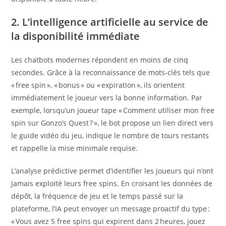
2. L’intelligence artificielle au service de
la disponibilité immédiate
Les chatbots modernes répondent en moins de cinq
secondes. Grâce à la reconnaissance de mots‑clés tels que
« free spin », « bonus » ou « expiration », ils orientent
immédiatement le joueur vers la bonne information. Par
exemple, lorsqu’un joueur tape « Comment utiliser mon free
spin sur Gonzo’s Quest ? », le bot propose un lien direct vers
le guide vidéo du jeu, indique le nombre de tours restants
et rappelle la mise minimale requise.
L’analyse prédictive permet d’identifier les joueurs qui n’ont
jamais exploité leurs free spins. En croisant les données de
dépôt, la fréquence de jeu et le temps passé sur la
plateforme, l’IA peut envoyer un message proactif du type :
« Vous avez 5 free spins qui expirent dans 2 heures, jouez