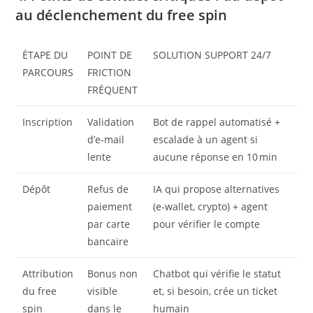
au déclenchement du free spin
ÉTAPE DU
POINT DE
SOLUTION SUPPORT 24/7
PARCOURS
FRICTION
FRÉQUENT
Inscription
Validation
Bot de rappel automatisé +
d’e‑mail
escalade à un agent si
lente
aucune réponse en 10 min
Dépôt
Refus de
IA qui propose alternatives
paiement
(e‑wallet, crypto) + agent
par carte
pour vérifier le compte
bancaire
Attribution
Bonus non
Chatbot qui vérifie le statut
du free
visible
et, si besoin, crée un ticket
spin
dans le
humain