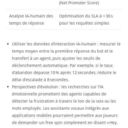
(Net Promoter Score)
Analyse IA‑humain des
Optimisation du SLA à < 30 s
temps de réponse
pour les requêtes simples
Utiliser les données d’interaction IA‑humain : mesurer le
temps moyen entre la première réponse du bot et le
transfert à un agent, puis ajuster les seuils de
déclenchement automatique. Par exemple, si le taux
d’abandon dépasse 10 % après 12 secondes, réduire le
délai d’escalade à 8 secondes.
Perspectives d’évolution : les recherches sur l’IA
émotionnelle promettent des agents capables de
détecter la frustration à travers le ton de la voix ou les
mots employés. Les assistants vocaux intégrés aux
applications mobiles pourraient permettre aux joueurs
de demander un free spin simplement en disant « Hey,