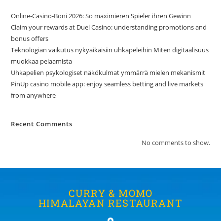
Online-Casino-Boni 2026: So maximieren Spieler ihren Gewinn
Claim your rewards at Duel Casino: understanding promotions and
bonus offers
Teknologian vaikutus nykyaikaisiin uhkapeleihin Miten digitaalisuus
muokkaa pelaamista
Uhkapelien psykologiset näkökulmat ymmärrä mielen mekanismit
PinUp casino mobile app: enjoy seamless betting and live markets
from anywhere
Recent Comments
No comments to show.
CURRY & MOMO
HIMALAYAN RESTAURANT