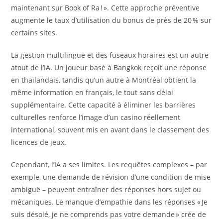
maintenant sur Book of Ra ! ». Cette approche préventive
augmente le taux d’utilisation du bonus de près de 20 % sur
certains sites.
La gestion multilingue et des fuseaux horaires est un autre
atout de l’IA. Un joueur basé à Bangkok reçoit une réponse
en thaïlandais, tandis qu’un autre à Montréal obtient la
même information en français, le tout sans délai
supplémentaire. Cette capacité à éliminer les barrières
culturelles renforce l’image d’un casino réellement
international, souvent mis en avant dans le classement des
licences de jeux.
Cependant, l’IA a ses limites. Les requêtes complexes – par
exemple, une demande de révision d’une condition de mise
ambiguë – peuvent entraîner des réponses hors sujet ou
mécaniques. Le manque d’empathie dans les réponses « Je
suis désolé, je ne comprends pas votre demande » crée de