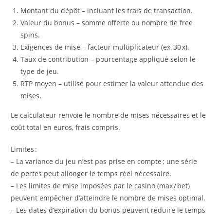
Montant du dépôt – incluant les frais de transaction.
Valeur du bonus – somme offerte ou nombre de free
spins.
Exigences de mise – facteur multiplicateur (ex. 30 x).
Taux de contribution – pourcentage appliqué selon le
type de jeu.
RTP moyen – utilisé pour estimer la valeur attendue des
mises.
Le calculateur renvoie le nombre de mises nécessaires et le
coût total en euros, frais compris.
Limites :
– La variance du jeu n’est pas prise en compte ; une série
de pertes peut allonger le temps réel nécessaire.
– Les limites de mise imposées par le casino (max / bet)
peuvent empêcher d’atteindre le nombre de mises optimal.
– Les dates d’expiration du bonus peuvent réduire le temps