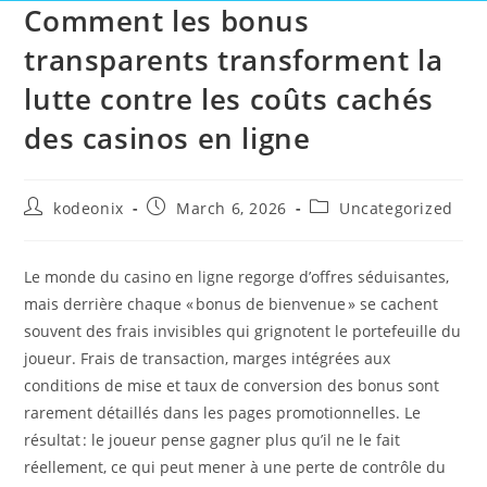
Comment les bonus
transparents transforment la
lutte contre les coûts cachés
des casinos en ligne
kodeonix
March 6, 2026
Uncategorized
Le monde du casino en ligne regorge d’offres séduisantes,
mais derrière chaque « bonus de bienvenue » se cachent
souvent des frais invisibles qui grignotent le portefeuille du
joueur. Frais de transaction, marges intégrées aux
conditions de mise et taux de conversion des bonus sont
rarement détaillés dans les pages promotionnelles. Le
résultat : le joueur pense gagner plus qu’il ne le fait
réellement, ce qui peut mener à une perte de contrôle du