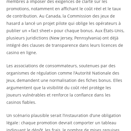
membres à imposer des exigences de clarté sur les
promotions, notamment en affichant le coût réel et le taux
de contribution. Au Canada, la Commission des jeux de
hasard a lancé un projet pilote qui oblige les opérateurs à
publier un « fact sheet » pour chaque bonus. Aux États‑Unis,
plusieurs juridictions (New Jersey, Pennsylvania) ont déjà
intégré des clauses de transparence dans leurs licences de
casino en ligne.
Les associations de consommateurs, soutenues par des
organismes de régulation comme l’Autorité Nationale des
Jeux, demandent une normalisation des fiches bonus. Elles
argumentent que la visibilité du coût réel protège les
joueurs vulnérables et renforce la confiance dans les
casinos fiables.
Un scénario plausible serait l’instauration d’une obligation
légale : chaque promotion devrait comporter un tableau
indiquant le dépôt, les frais, le nombre de mises requises