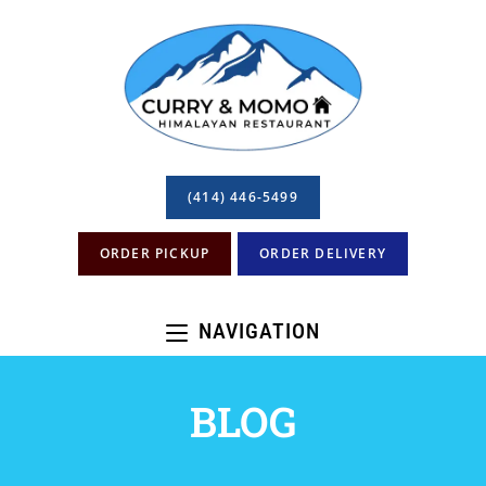
(414) 446-5499
ORDER PICKUP
ORDER DELIVERY
NAVIGATION
BLOG