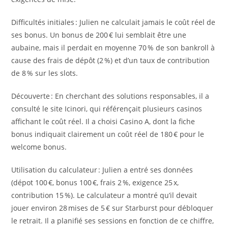
Difficultés initiales : Julien ne calculait jamais le coût réel de
ses bonus. Un bonus de 200 € lui semblait être une
aubaine, mais il perdait en moyenne 70 % de son bankroll à
cause des frais de dépôt (2 %) et d’un taux de contribution
de 8 % sur les slots.
Découverte : En cherchant des solutions responsables, il a
consulté le site Icinori, qui référençait plusieurs casinos
affichant le coût réel. Il a choisi Casino A, dont la fiche
bonus indiquait clairement un coût réel de 180 € pour le
welcome bonus.
Utilisation du calculateur : Julien a entré ses données
(dépot 100 €, bonus 100 €, frais 2 %, exigence 25 x,
contribution 15 %). Le calculateur a montré qu’il devait
jouer environ 28 mises de 5 € sur Starburst pour débloquer
le retrait. Il a planifié ses sessions en fonction de ce chiffre,