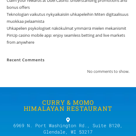
Claim your rewards at Duel Casino: understanding promotions and
bonus offers
Teknologian vaikutus nykyaikaisiin uhkapeleihin Miten digitaalisuus
muokkaa pelaamista
Uhkapelien psykologiset näkökulmat ymmärrä mielen mekanismit
PinUp casino mobile app: enjoy seamless betting and live markets
from anywhere
Recent Comments
No comments to show.
CURRY & MOMO
HIMALAYAN RESTAURANT
6969 N. Port Washington Rd., Suite B120,
Glendale, WI 53217