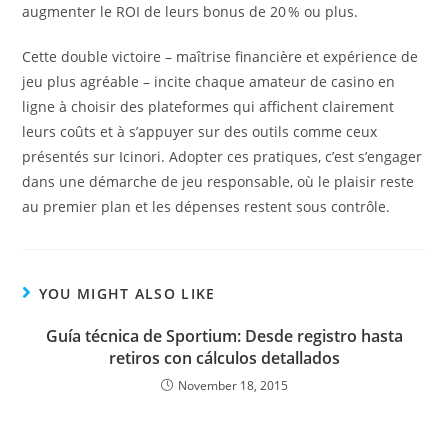
augmenter le ROI de leurs bonus de 20 % ou plus.
Cette double victoire – maîtrise financière et expérience de
jeu plus agréable – incite chaque amateur de casino en
ligne à choisir des plateformes qui affichent clairement
leurs coûts et à s’appuyer sur des outils comme ceux
présentés sur Icinori. Adopter ces pratiques, c’est s’engager
dans une démarche de jeu responsable, où le plaisir reste
au premier plan et les dépenses restent sous contrôle.
YOU MIGHT ALSO LIKE
Guía técnica de Sportium: Desde registro hasta
retiros con cálculos detallados
November 18, 2015