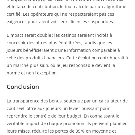
et le taux de contribution, le tout calculé par un algorithme
certifié. Les opérateurs qui ne respecteraient pas ces
exigences pourraient voir leurs licences suspendues.
L’impact serait double : les casinos seraient incités à
concevoir des offres plus équilibrées, tandis que les
joueurs bénéficieraient d’une information comparable à
celle des produits financiers. Cette évolution contribuerait à
un marché plus sain, où le jeu responsable devient la
norme et non l’exception.
Conclusion
La transparence des bonus, soutenue par un calculateur de
coût réel, offre aux joueurs un levier puissant pour
reprendre le contrôle de leur budget. En connaissant le
véritable impact de chaque promotion, ils peuvent planifier
leurs mises, réduire les pertes de 35 % en moyenne et