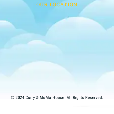
OUR LOCATION
© 2024 Curry & MoMo House. All Rights Reserved.