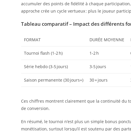
accumuler des points de fidélité à chaque participation
approche crée un cycle vertueux : plus le joueur participe,
Tableau comparatif – Impact des différents f
FORMAT
DURÉE MOYENNE
Tournoi flash (1‑2 h)
1‑2 h
Série hebdo (3‑5 jours)
3‑5 jours
Saison permanente (30 jours+)
30 + jours
Ces chiffres montrent clairement que la continuité du t
de conversion.
En résumé, le tournoi n’est plus un simple bonus ponctuel 
monétisation, surtout lorsqu’il est soutenu par des part