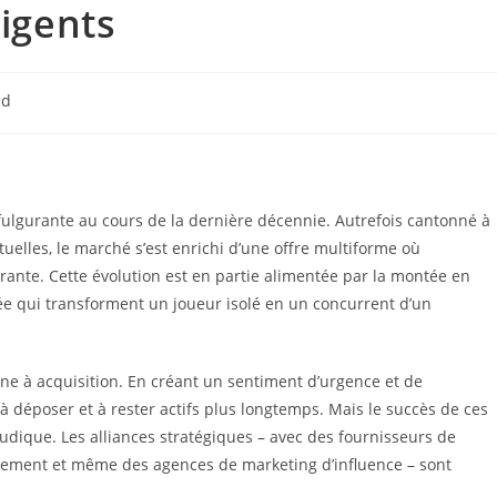
ligents
ed
ulgurante au cours de la dernière décennie. Autrefois cantonné à
uelles, le marché s’est enrichi d’une offre multiforme où
nte. Cette évolution est en partie alimentée par la montée en
ée qui transforment un joueur isolé en un concurrent d’un
ne à acquisition. En créant un sentiment d’urgence et de
, à déposer et à rester actifs plus longtemps. Mais le succès de ces
dique. Les alliances stratégiques – avec des fournisseurs de
aiement et même des agences de marketing d’influence – sont