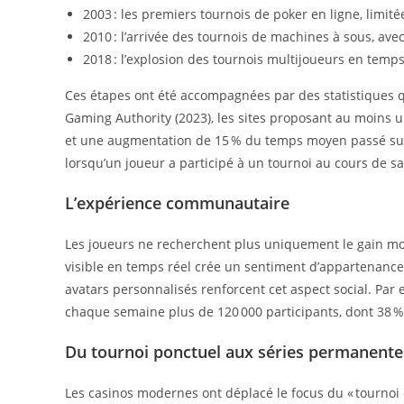
2003 : les premiers tournois de poker en ligne, limit
2010 : l’arrivée des tournois de machines à sous, avec
2018 : l’explosion des tournois multijoueurs en temps
Ces étapes ont été accompagnées par des statistiques q
Gaming Authority (2023), les sites proposant au moins 
et une augmentation de 15 % du temps moyen passé sur l
lorsqu’un joueur a participé à un tournoi au cours de 
L’expérience communautaire
Les joueurs ne recherchent plus uniquement le gain mo
visible en temps réel crée un sentiment d’appartenance et
avatars personnalisés renforcent cet aspect social. Par 
chaque semaine plus de 120 000 participants, dont 38 %
Du tournoi ponctuel aux séries permanente
Les casinos modernes ont déplacé le focus du « tournoi