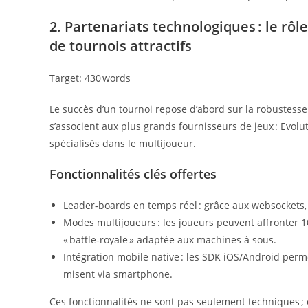
2. Partenariats technologiques : le rôl
de tournois attractifs
Target: 430 words
Le succès d’un tournoi repose d’abord sur la robustesse
s’associent aux plus grands fournisseurs de jeux : Evolu
spécialisés dans le multijoueur.
Fonctionnalités clés offertes
Leader‑boards en temps réel : grâce aux websockets,
Modes multijoueurs : les joueurs peuvent affronter
« battle‑royale » adaptée aux machines à sous.
Intégration mobile native : les SDK iOS/Android perm
misent via smartphone.
Ces fonctionnalités ne sont pas seulement techniques ;