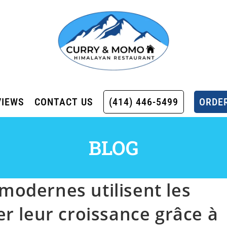
VIEWS
CONTACT US
(414) 446-5499
ORDER
BLOG
modernes utilisent les
er leur croissance grâce à