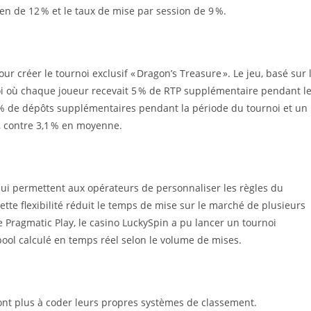
de 12 % et le taux de mise par session de 9 %.
ur créer le tournoi exclusif « Dragon’s Treasure ». Le jeu, basé sur 
oi où chaque joueur recevait 5 % de RTP supplémentaire pendant l
2 % de dépôts supplémentaires pendant la période du tournoi et un
, contre 3,1 % en moyenne.
ui permettent aux opérateurs de personnaliser les règles du
ette flexibilité réduit le temps de mise sur le marché de plusieurs
e Pragmatic Play, le casino LuckySpin a pu lancer un tournoi
pool calculé en temps réel selon le volume de mises.
ont plus à coder leurs propres systèmes de classement.