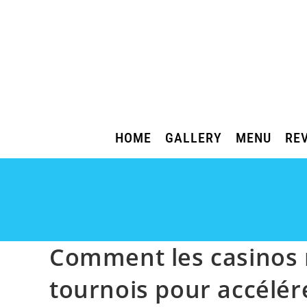
HOME
GALLERY
MENU
RE
Comment les casinos 
tournois pour accélér