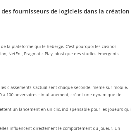
e des fournisseurs de logiciels dans la création
 de la plateforme qui le héberge. C’est pourquoi les casinos
tion, NetEnt, Pragmatic Play, ainsi que des studios émergents
 les classements s’actualisent chaque seconde, même sur mobile.
 10 à 100 adversaires simultanément, créant une dynamique de
ettent un lancement en un clic, indispensable pour les joueurs qui
 elles influencent directement le comportement du joueur. Un