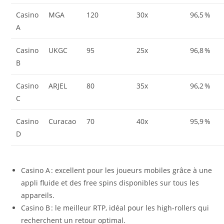
Casino
MGA
120
30x
96,5 %
A
Casino
UKGC
95
25x
96,8 %
B
Casino
ARJEL
80
35x
96,2 %
C
Casino
Curacao
70
40x
95,9 %
D
Casino A : excellent pour les joueurs mobiles grâce à une
appli fluide et des free spins disponibles sur tous les
appareils.
Casino B : le meilleur RTP, idéal pour les high‑rollers qui
recherchent un retour optimal.