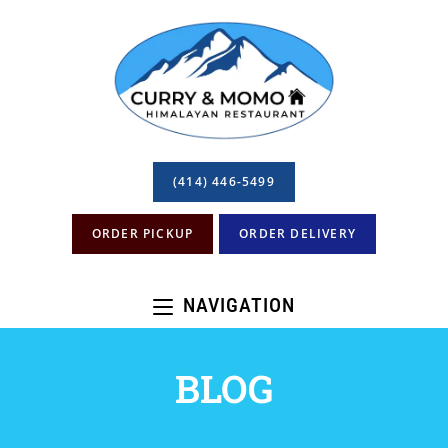
(414) 446-5499
ORDER PICKUP
ORDER DELIVERY
NAVIGATION
BLOG