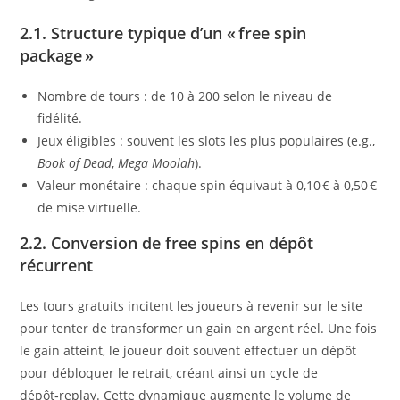
2.1. Structure typique d’un « free spin
package »
Nombre de tours : de 10 à 200 selon le niveau de
fidélité.
Jeux éligibles : souvent les slots les plus populaires (e.g.,
Book of Dead
,
Mega Moolah
).
Valeur monétaire : chaque spin équivaut à 0,10 € à 0,50 €
de mise virtuelle.
2.2. Conversion de free spins en dépôt
récurrent
Les tours gratuits incitent les joueurs à revenir sur le site
pour tenter de transformer un gain en argent réel. Une fois
le gain atteint, le joueur doit souvent effectuer un dépôt
pour débloquer le retrait, créant ainsi un cycle de
dépôt‑replay. Cette dynamique augmente le volume de