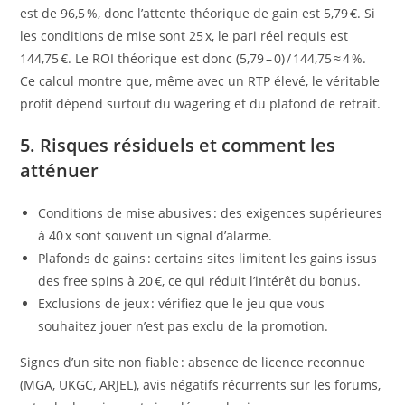
est de 96,5 %, donc l’attente théorique de gain est 5,79 €. Si
les conditions de mise sont 25 x, le pari réel requis est
144,75 €. Le ROI théorique est donc (5,79 – 0) / 144,75 ≈ 4 %.
Ce calcul montre que, même avec un RTP élevé, le véritable
profit dépend surtout du wagering et du plafond de retrait.
5. Risques résiduels et comment les
atténuer
Conditions de mise abusives : des exigences supérieures
à 40 x sont souvent un signal d’alarme.
Plafonds de gains : certains sites limitent les gains issus
des free spins à 20 €, ce qui réduit l’intérêt du bonus.
Exclusions de jeux : vérifiez que le jeu que vous
souhaitez jouer n’est pas exclu de la promotion.
Signes d’un site non fiable : absence de licence reconnue
(MGA, UKGC, ARJEL), avis négatifs récurrents sur les forums,