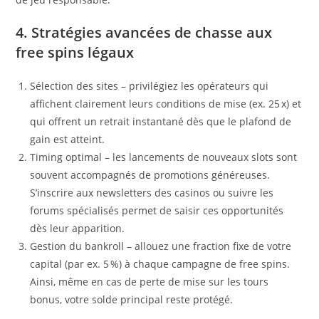
4. Stratégies avancées de chasse aux
free spins légaux
Sélection des sites – privilégiez les opérateurs qui
affichent clairement leurs conditions de mise (ex. 25 x) et
qui offrent un retrait instantané dès que le plafond de
gain est atteint.
Timing optimal – les lancements de nouveaux slots sont
souvent accompagnés de promotions généreuses.
S’inscrire aux newsletters des casinos ou suivre les
forums spécialisés permet de saisir ces opportunités
dès leur apparition.
Gestion du bankroll – allouez une fraction fixe de votre
capital (par ex. 5 %) à chaque campagne de free spins.
Ainsi, même en cas de perte de mise sur les tours
bonus, votre solde principal reste protégé.