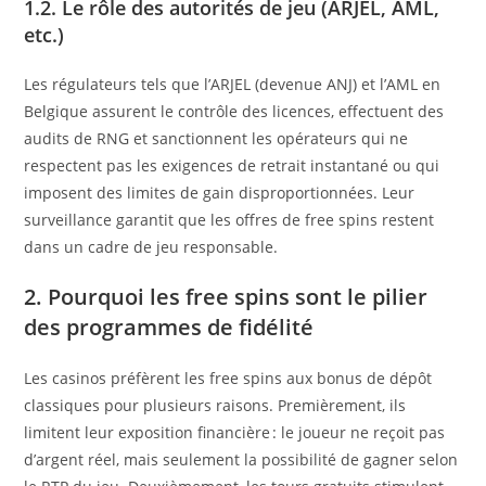
1.2. Le rôle des autorités de jeu (ARJEL, AML,
etc.)
Les régulateurs tels que l’ARJEL (devenue ANJ) et l’AML en
Belgique assurent le contrôle des licences, effectuent des
audits de RNG et sanctionnent les opérateurs qui ne
respectent pas les exigences de retrait instantané ou qui
imposent des limites de gain disproportionnées. Leur
surveillance garantit que les offres de free spins restent
dans un cadre de jeu responsable.
2. Pourquoi les free spins sont le pilier
des programmes de fidélité
Les casinos préfèrent les free spins aux bonus de dépôt
classiques pour plusieurs raisons. Premièrement, ils
limitent leur exposition financière : le joueur ne reçoit pas
d’argent réel, mais seulement la possibilité de gagner selon