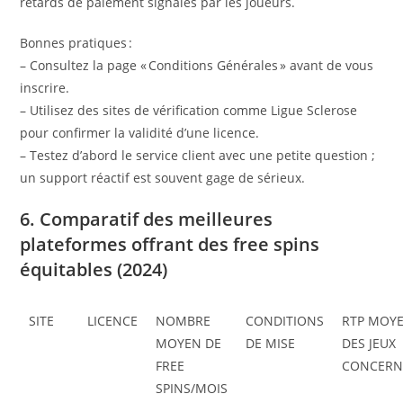
retards de paiement signalés par les joueurs.
Bonnes pratiques :
– Consultez la page « Conditions Générales » avant de vous
inscrire.
– Utilisez des sites de vérification comme Ligue Sclerose
pour confirmer la validité d’une licence.
– Testez d’abord le service client avec une petite question ;
un support réactif est souvent gage de sérieux.
6. Comparatif des meilleures
plateformes offrant des free spins
équitables (2024)
SITE
LICENCE
NOMBRE
CONDITIONS
RTP MOY
MOYEN DE
DE MISE
DES JEUX
FREE
CONCERN
SPINS/MOIS