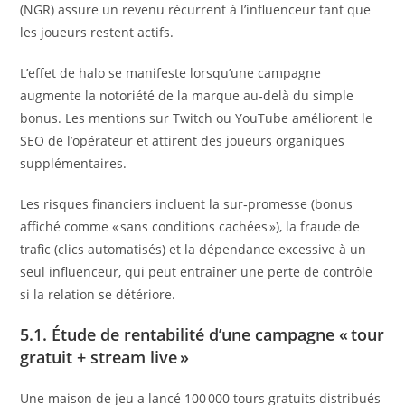
(NGR) assure un revenu récurrent à l’influenceur tant que
les joueurs restent actifs.
L’effet de halo se manifeste lorsqu’une campagne
augmente la notoriété de la marque au‑delà du simple
bonus. Les mentions sur Twitch ou YouTube améliorent le
SEO de l’opérateur et attirent des joueurs organiques
supplémentaires.
Les risques financiers incluent la sur‑promesse (bonus
affiché comme « sans conditions cachées »), la fraude de
trafic (clics automatisés) et la dépendance excessive à un
seul influenceur, qui peut entraîner une perte de contrôle
si la relation se détériore.
5.1. Étude de rentabilité d’une campagne « tour
gratuit + stream live »
Une maison de jeu a lancé 100 000 tours gratuits distribués