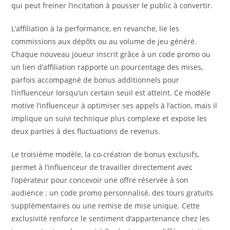
qui peut freiner l’incitation à pousser le public à convertir.
L’affiliation à la performance, en revanche, lie les
commissions aux dépôts ou au volume de jeu généré.
Chaque nouveau joueur inscrit grâce à un code promo ou
un lien d’affiliation rapporte un pourcentage des mises,
parfois accompagné de bonus additionnels pour
l’influenceur lorsqu’un certain seuil est atteint. Ce modèle
motive l’influenceur à optimiser ses appels à l’action, mais il
implique un suivi technique plus complexe et expose les
deux parties à des fluctuations de revenus.
Le troisième modèle, la co‑création de bonus exclusifs,
permet à l’influenceur de travailler directement avec
l’opérateur pour concevoir une offre réservée à son
audience : un code promo personnalisé, des tours gratuits
supplémentaires ou une remise de mise unique. Cette
exclusivité renforce le sentiment d’appartenance chez les