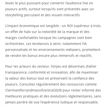
levier le plus puissant pour convertir l’audience live en
joueurs actifs, surtout lorsqu’ils sont présentés avec un
storytelling percutant et des visuels interactifs.
L’impact économique est tangible : un ROI supérieur à trois,
un effet de halo sur la notoriété de la marque et des
marges confortables lorsque les campagnes sont bien
orchestrées. Les tendances à venir, notamment l’IA
personnalisée et les environnements métavers, promettent
de rendre les bonus encore plus immersifs et réactifs.
Pour les acteurs du secteur, l’enjeu est désormais d’allier
transparence, conformité et innovation, afin de maximiser
la valeur des bonus tout en préservant la confiance des
joueurs. Consultez régulièrement des ressources comme
Clermontferrandmassifcentral2028 pour rester informé des
meilleures pratiques et des évolutions réglementaires, sans
jamais perdre de vue l’expérience ludique et responsable.