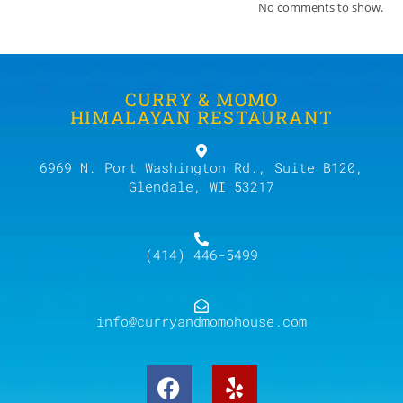
No comments to show.
CURRY & MOMO
HIMALAYAN RESTAURANT
6969 N. Port Washington Rd., Suite B120,
Glendale, WI 53217
(414) 446-5499
info@curryandmomohouse.com