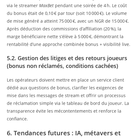
via le streamer
MaxBet
pendant une soirée de 4 h. Le coût
du bonus était de 0,10 € par tour (soit 10 000 €). Le volume
de mise généré a atteint 75 000 €, avec un NGR de 15 000 €.
Après déduction des commissions d’affiliation (20 %), la
marge bénéficiaire nette s’élève à 5 000 €, démontrant la
rentabilité d’une approche combinée bonus + visibilité live.
5.2. Gestion des litiges et des retours joueurs
(bonus non réclamés, conditions cachées)
Les opérateurs doivent mettre en place un service client
dédié aux questions de bonus, clarifier les exigences de
mise dans les messages de stream et offrir un processus
de réclamation simple via le tableau de bord du joueur. La
transparence évite les mécontentements et renforce la
confiance.
6. Tendances futures : IA, métavers et