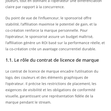
joueurs, tout en donnant à l’opérateur une différenciation
claire par rapport à la concurrence.
Du point de vue de l’influenceur, le sponsorisé offre
stabilité, l’affiliation maximise le potentiel de gain, et la
co‑création renforce la marque personnelle. Pour
l’opérateur, le sponsorisé assure un budget maîtrisé,
l’affiliation génère un ROI basé sur la performance réelle, et
la co‑création crée un avantage concurrentiel durable.
1.1. Le rôle du contrat de licence de marque
Le contrat de licence de marque encadre l’utilisation du
logo, des couleurs et des éléments graphiques de
l’opérateur. Il précise les restrictions de placement, les
exigences de visibilité et les obligations de conformité
visuelle, garantissant une représentation fidèle de la
marque pendant le stream.