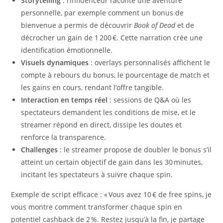
Storytelling
: l’influenceur raconte une aventure
personnelle, par exemple comment un bonus de
bienvenue a permis de découvrir
Book of Dead
et de
décrocher un gain de 1 200 €. Cette narration crée une
identification émotionnelle.
Visuels dynamiques
: overlays personnalisés affichent le
compte à rebours du bonus, le pourcentage de match et
les gains en cours, rendant l’offre tangible.
Interaction en temps réel
: sessions de Q&A où les
spectateurs demandent les conditions de mise, et le
streamer répond en direct, dissipe les doutes et
renforce la transparence.
Challenges
: le streamer propose de doubler le bonus s’il
atteint un certain objectif de gain dans les 30 minutes,
incitant les spectateurs à suivre chaque spin.
Exemple de script efficace : « Vous avez 10 € de free spins, je
vous montre comment transformer chaque spin en
potentiel cashback de 2 %. Restez jusqu’à la fin, je partage