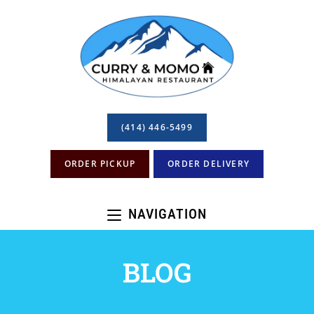
(414) 446-5499
ORDER PICKUP
ORDER DELIVERY
NAVIGATION
BLOG