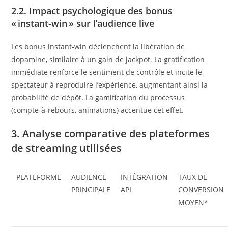
2.2. Impact psychologique des bonus
« instant‑win » sur l’audience live
Les bonus instant‑win déclenchent la libération de
dopamine, similaire à un gain de jackpot. La gratification
immédiate renforce le sentiment de contrôle et incite le
spectateur à reproduire l’expérience, augmentant ainsi la
probabilité de dépôt. La gamification du processus
(compte‑à‑rebours, animations) accentue cet effet.
3. Analyse comparative des plateformes
de streaming utilisées
PLATEFORME
AUDIENCE
INTÉGRATION
TAUX DE
PRINCIPALE
API
CONVERSION
MOYEN*