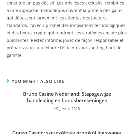
constitue un pas décisif. Les privilèges exclusifs, combinés
à une approche méthodique, ouvrent la porte à des gains
qui dépassent largement les attentes des joueurs
standards. L’avenir promet des innovations technologiques
et des bonus crypto qui rendront ces stratégies encore plus
puissantes. Restez informé, jouez de façon responsable et
préparez‑vous à rejoindre l’élite du sport‑betting haut de
gamme.
YOU MIGHT ALSO LIKE
Bruno Casino Nederland: Stapsgewijze
handleiding en bonusberekeningen
June 4, 2018
Gonzo Casino: szczegółowy protokół logowania,