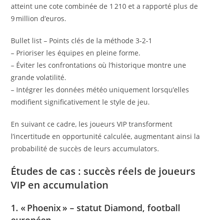
atteint une cote combinée de 1 210 et a rapporté plus de
9 million d’euros.
Bullet list – Points clés de la méthode 3‑2‑1
– Prioriser les équipes en pleine forme.
– Éviter les confrontations où l’historique montre une
grande volatilité.
– Intégrer les données météo uniquement lorsqu’elles
modifient significativement le style de jeu.
En suivant ce cadre, les joueurs VIP transforment
l’incertitude en opportunité calculée, augmentant ainsi la
probabilité de succès de leurs accumulators.
Études de cas : succès réels de joueurs
VIP en accumulation
1. « Phoenix » – statut Diamond, football