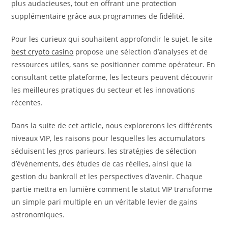
plus audacieuses, tout en offrant une protection
supplémentaire grâce aux programmes de fidélité.
Pour les curieux qui souhaitent approfondir le sujet, le site
best crypto casino
propose une sélection d’analyses et de
ressources utiles, sans se positionner comme opérateur. En
consultant cette plateforme, les lecteurs peuvent découvrir
les meilleures pratiques du secteur et les innovations
récentes.
Dans la suite de cet article, nous explorerons les différents
niveaux VIP, les raisons pour lesquelles les accumulators
séduisent les gros parieurs, les stratégies de sélection
d’événements, des études de cas réelles, ainsi que la
gestion du bankroll et les perspectives d’avenir. Chaque
partie mettra en lumière comment le statut VIP transforme
un simple pari multiple en un véritable levier de gains
astronomiques.