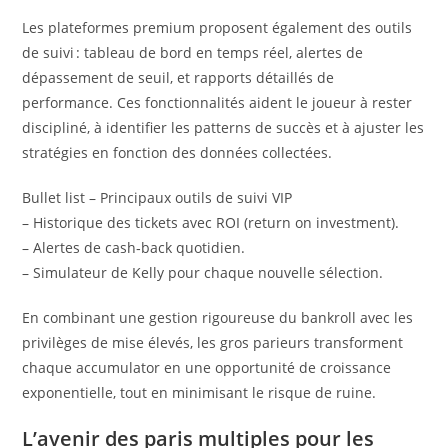
Les plateformes premium proposent également des outils
de suivi : tableau de bord en temps réel, alertes de
dépassement de seuil, et rapports détaillés de
performance. Ces fonctionnalités aident le joueur à rester
discipliné, à identifier les patterns de succès et à ajuster les
stratégies en fonction des données collectées.
Bullet list – Principaux outils de suivi VIP
– Historique des tickets avec ROI (return on investment).
– Alertes de cash‑back quotidien.
– Simulateur de Kelly pour chaque nouvelle sélection.
En combinant une gestion rigoureuse du bankroll avec les
privilèges de mise élevés, les gros parieurs transforment
chaque accumulator en une opportunité de croissance
exponentielle, tout en minimisant le risque de ruine.
L’avenir des paris multiples pour les