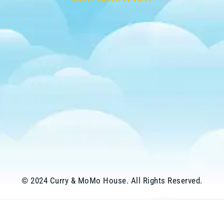
© 2024 Curry & MoMo House. All Rights Reserved.