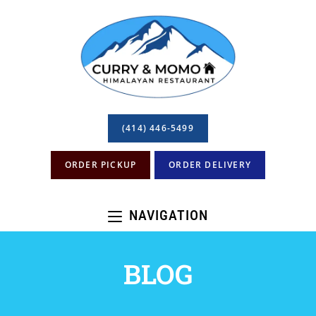
(414) 446-5499
ORDER PICKUP
ORDER DELIVERY
NAVIGATION
BLOG