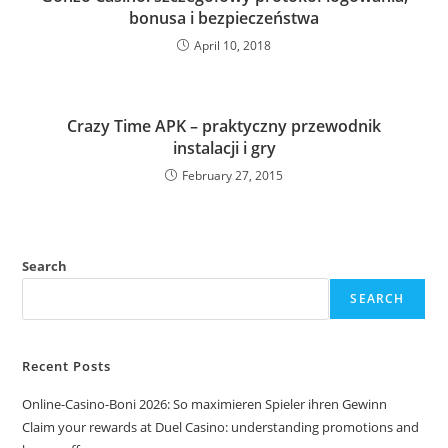
bonusa i bezpieczeństwa
April 10, 2018
Crazy Time APK – praktyczny przewodnik
instalacji i gry
February 27, 2015
Search
SEARCH
Recent Posts
Online-Casino-Boni 2026: So maximieren Spieler ihren Gewinn
Claim your rewards at Duel Casino: understanding promotions and