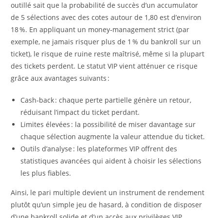
outillé sait que la probabilité de succès d’un accumulator
de 5 sélections avec des cotes autour de 1,80 est d’environ
18 %. En appliquant un money‑management strict (par
exemple, ne jamais risquer plus de 1 % du bankroll sur un
ticket), le risque de ruine reste maîtrisé, même si la plupart
des tickets perdent. Le statut VIP vient atténuer ce risque
grâce aux avantages suivants :
Cash‑back : chaque perte partielle génère un retour,
réduisant l’impact du ticket perdant.
Limites élevées : la possibilité de miser davantage sur
chaque sélection augmente la valeur attendue du ticket.
Outils d’analyse : les plateformes VIP offrent des
statistiques avancées qui aident à choisir les sélections
les plus fiables.
Ainsi, le pari multiple devient un instrument de rendement
plutôt qu’un simple jeu de hasard, à condition de disposer
d’une bankroll solide et d’un accès aux privilèges VIP.