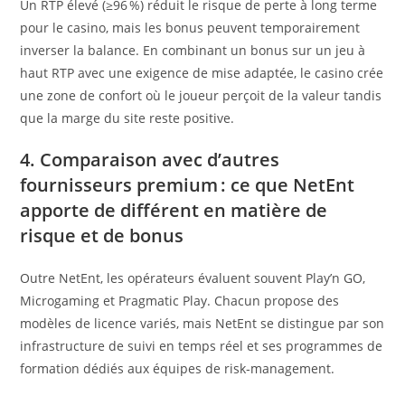
Un RTP élevé (≥96 %) réduit le risque de perte à long terme
pour le casino, mais les bonus peuvent temporairement
inverser la balance. En combinant un bonus sur un jeu à
haut RTP avec une exigence de mise adaptée, le casino crée
une zone de confort où le joueur perçoit de la valeur tandis
que la marge du site reste positive.
4. Comparaison avec d’autres
fournisseurs premium : ce que NetEnt
apporte de différent en matière de
risque et de bonus
Outre NetEnt, les opérateurs évaluent souvent Play’n GO,
Microgaming et Pragmatic Play. Chacun propose des
modèles de licence variés, mais NetEnt se distingue par son
infrastructure de suivi en temps réel et ses programmes de
formation dédiés aux équipes de risk‑management.