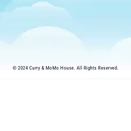
© 2024 Curry & MoMo House. All Rights Reserved.