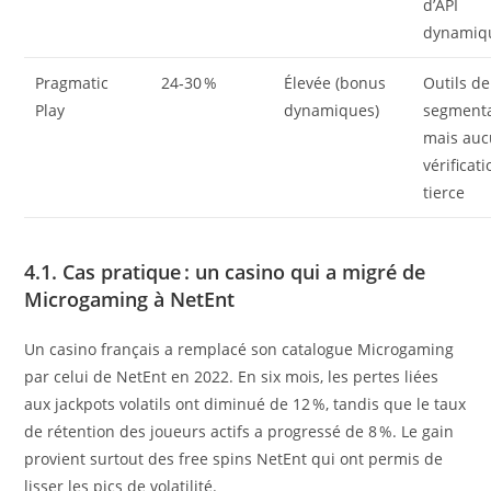
d’API
dynamiq
Pragmatic
24‑30 %
Élevée (bonus
Outils de
Play
dynamiques)
segmenta
mais au
vérificat
tierce
4.1. Cas pratique : un casino qui a migré de
Microgaming à NetEnt
Un casino français a remplacé son catalogue Microgaming
par celui de NetEnt en 2022. En six mois, les pertes liées
aux jackpots volatils ont diminué de 12 %, tandis que le taux
de rétention des joueurs actifs a progressé de 8 %. Le gain
provient surtout des free spins NetEnt qui ont permis de
lisser les pics de volatilité.