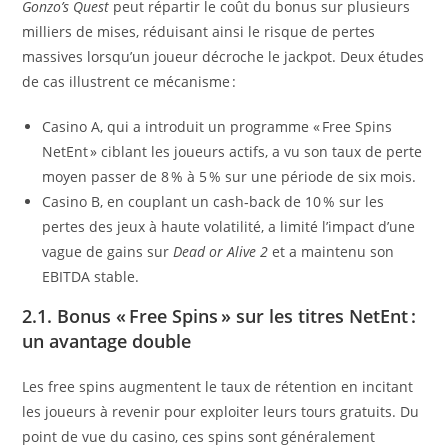
Gonzo’s Quest
peut répartir le coût du bonus sur plusieurs
milliers de mises, réduisant ainsi le risque de pertes
massives lorsqu’un joueur décroche le jackpot. Deux études
de cas illustrent ce mécanisme :
Casino A, qui a introduit un programme « Free Spins
NetEnt » ciblant les joueurs actifs, a vu son taux de perte
moyen passer de 8 % à 5 % sur une période de six mois.
Casino B, en couplant un cash‑back de 10 % sur les
pertes des jeux à haute volatilité, a limité l’impact d’une
vague de gains sur
Dead or Alive 2
et a maintenu son
EBITDA stable.
2.1. Bonus « Free Spins » sur les titres NetEnt :
un avantage double
Les free spins augmentent le taux de rétention en incitant
les joueurs à revenir pour exploiter leurs tours gratuits. Du
point de vue du casino, ces spins sont généralement