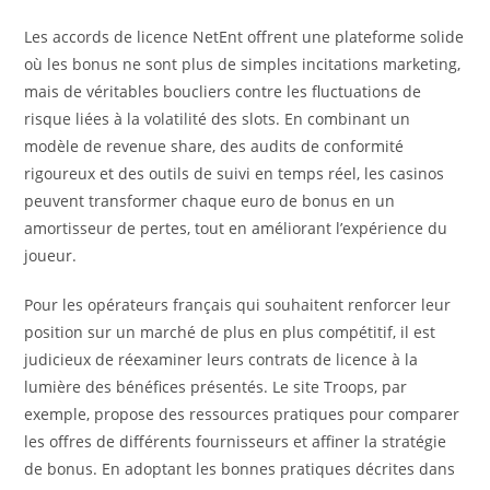
Les accords de licence NetEnt offrent une plateforme solide
où les bonus ne sont plus de simples incitations marketing,
mais de véritables boucliers contre les fluctuations de
risque liées à la volatilité des slots. En combinant un
modèle de revenue share, des audits de conformité
rigoureux et des outils de suivi en temps réel, les casinos
peuvent transformer chaque euro de bonus en un
amortisseur de pertes, tout en améliorant l’expérience du
joueur.
Pour les opérateurs français qui souhaitent renforcer leur
position sur un marché de plus en plus compétitif, il est
judicieux de réexaminer leurs contrats de licence à la
lumière des bénéfices présentés. Le site Troops, par
exemple, propose des ressources pratiques pour comparer
les offres de différents fournisseurs et affiner la stratégie
de bonus. En adoptant les bonnes pratiques décrites dans