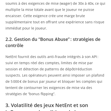
soumis à des exigences de mise (wager) de 30x à 40x, ce qui
multiplie la mise totale avant que le joueur ne puisse
encaisser. Cette exigence crée une marge brute
supplémentaire tout en offrant une expérience sans risque
immédiat pour le joueur.
2.2. Gestion du “Bonus Abuse” : stratégies de
contrôle
NetEnt fournit des outils anti‑fraude intégrés à son API :
suivi en temps réel des comptes, limites de mise par
session et détection de patterns de dépôt/réduction
suspects. Les opérateurs peuvent ainsi imposer un plafond
de 5 000 € de bonus par joueur et bloquer les comptes qui
tentent de contourner les exigences de mise via des
stratégies de “bonus flipping”.
3. Volatilité des jeux NetEnt et son