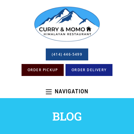
(414) 446-5499
ORDER PICKUP
ORDER DELIVERY
NAVIGATION
BLOG