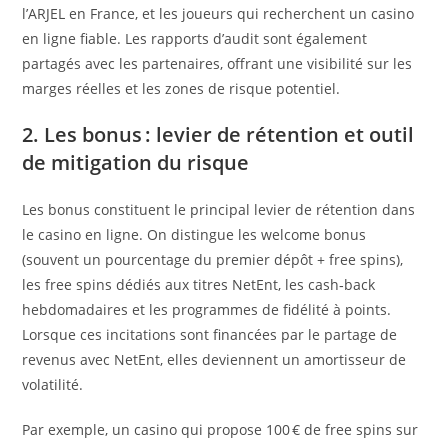
l’ARJEL en France, et les joueurs qui recherchent un casino
en ligne fiable. Les rapports d’audit sont également
partagés avec les partenaires, offrant une visibilité sur les
marges réelles et les zones de risque potentiel.
2. Les bonus : levier de rétention et outil
de mitigation du risque
Les bonus constituent le principal levier de rétention dans
le casino en ligne. On distingue les welcome bonus
(souvent un pourcentage du premier dépôt + free spins),
les free spins dédiés aux titres NetEnt, les cash‑back
hebdomadaires et les programmes de fidélité à points.
Lorsque ces incitations sont financées par le partage de
revenus avec NetEnt, elles deviennent un amortisseur de
volatilité.
Par exemple, un casino qui propose 100 € de free spins sur