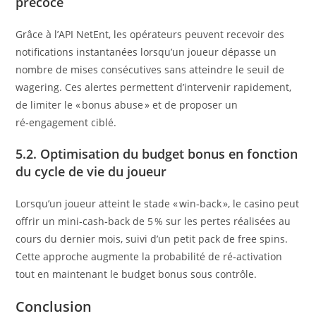
précoce
Grâce à l’API NetEnt, les opérateurs peuvent recevoir des
notifications instantanées lorsqu’un joueur dépasse un
nombre de mises consécutives sans atteindre le seuil de
wagering. Ces alertes permettent d’intervenir rapidement,
de limiter le « bonus abuse » et de proposer un
ré‑engagement ciblé.
5.2. Optimisation du budget bonus en fonction
du cycle de vie du joueur
Lorsqu’un joueur atteint le stade « win‑back », le casino peut
offrir un mini‑cash‑back de 5 % sur les pertes réalisées au
cours du dernier mois, suivi d’un petit pack de free spins.
Cette approche augmente la probabilité de ré‑activation
tout en maintenant le budget bonus sous contrôle.
Conclusion