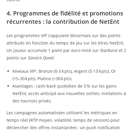
4. Programmes de fidélité et promotions
récurrentes : la contribution de NetEnt
Les programmes VIP s’appuient désormais sur des points
attribués en fonction du temps de jeu sur les titres NetEnt.
Un joueur accumule 1 point par euro misé sur
Starburst
et 2
points sur
Gonzo’s Quest
.
Niveaux VIP : Bronze (0‑5 k pts), Argent (5‑15 k pts), Or
(15‑30 k pts), Platine (>30 k pts).
Avantages : cash‑back quotidien de 5 % sur les gains
NetEnt, accès anticipé aux nouvelles sorties, invitations à
des tournois privés.
Les campagnes automatisées utilisent les métriques en
temps réel (RTP moyen, volatilité, temps de session) pour
déclencher des offres instantanées : un push notification