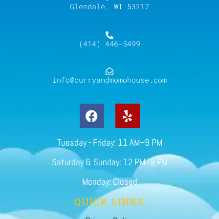
Glendale, WI 53217
(414) 446-5499
info@curryandmomohouse.com
Tuesday - Friday: 11 AM–9 PM
Saturday & Sunday: 12 PM–9 PM
Monday: Closed
QUICK LINKS