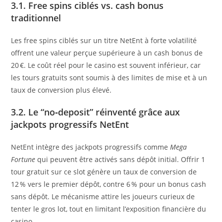
3.1. Free spins ciblés vs. cash bonus
traditionnel
Les free spins ciblés sur un titre NetEnt à forte volatilité
offrent une valeur perçue supérieure à un cash bonus de
20 €. Le coût réel pour le casino est souvent inférieur, car
les tours gratuits sont soumis à des limites de mise et à un
taux de conversion plus élevé.
3.2. Le “no‑deposit” réinventé grâce aux
jackpots progressifs NetEnt
NetEnt intègre des jackpots progressifs comme
Mega
Fortune
qui peuvent être activés sans dépôt initial. Offrir 1
tour gratuit sur ce slot génère un taux de conversion de
12 % vers le premier dépôt, contre 6 % pour un bonus cash
sans dépôt. Le mécanisme attire les joueurs curieux de
tenter le gros lot, tout en limitant l’exposition financière du
casino.