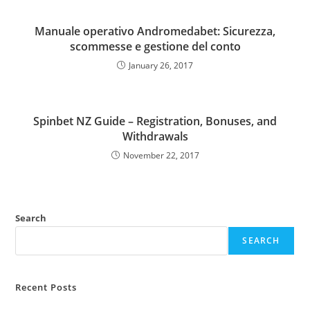
Manuale operativo Andromedabet: Sicurezza,
scommesse e gestione del conto
January 26, 2017
Spinbet NZ Guide – Registration, Bonuses, and
Withdrawals
November 22, 2017
Search
SEARCH
Recent Posts