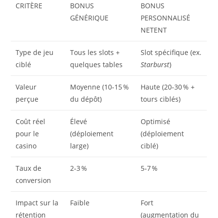
CRITÈRE
BONUS
BONUS
GÉNÉRIQUE
PERSONNALISÉ
NETENT
Type de jeu
Tous les slots +
Slot spécifique (ex.
ciblé
quelques tables
Starburst
)
Valeur
Moyenne (10‑15 %
Haute (20‑30 % +
perçue
du dépôt)
tours ciblés)
Coût réel
Élevé
Optimisé
pour le
(déploiement
(déploiement
casino
large)
ciblé)
Taux de
2‑3 %
5‑7 %
conversion
Impact sur la
Faible
Fort
rétention
(augmentation du