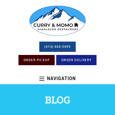
(414) 446-5499
ORDER PICKUP
ORDER DELIVERY
NAVIGATION
BLOG