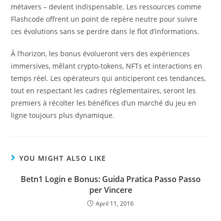
métavers – devient indispensable. Les ressources comme
Flashcode offrent un point de repère neutre pour suivre
ces évolutions sans se perdre dans le flot d’informations.
À l’horizon, les bonus évolueront vers des expériences
immersives, mêlant crypto‑tokens, NFTs et interactions en
temps réel. Les opérateurs qui anticiperont ces tendances,
tout en respectant les cadres réglementaires, seront les
premiers à récolter les bénéfices d’un marché du jeu en
ligne toujours plus dynamique.
YOU MIGHT ALSO LIKE
Betn1 Login e Bonus: Guida Pratica Passo Passo
per Vincere
April 11, 2016