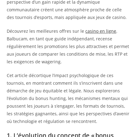
perspective d’un gain rapide et la dynamique
communautaire créent une atmosphère proche de celle
des tournois d’esports, mais appliquée aux jeux de casino.
Découvrez les meilleures offres sur le
casino en ligne
.
Balbucam, en tant que guide indépendant, recense
régulièrement les promotions les plus attractives et permet
aux joueurs de comparer les conditions de mise, les RTP et
les exigences de wagering.
Cet article décortique l’impact psychologique de ces
tournois, en montrant comment ils s’inscrivent dans une
démarche de jeu équitable et légale. Nous explorerons
l’évolution du bonus hunting, les mécanismes mentaux qui
poussent les joueurs à s’engager, les formats de tournois,
les stratégies gagnantes, ainsi que les perspectives d’avenir
où technologie et régulation se rencontrent.
1. L’évolution du concept de « bonus