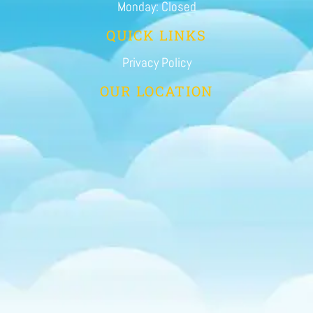
Monday: Closed
QUICK LINKS
Privacy Policy
OUR LOCATION