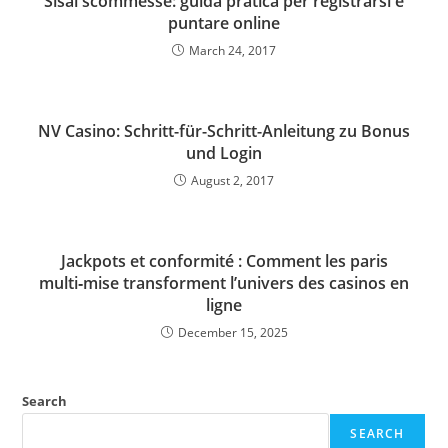
Sisal scommesse: guida pratica per registrarsi e
puntare online
March 24, 2017
NV Casino: Schritt-für-Schritt-Anleitung zu Bonus
und Login
August 2, 2017
Jackpots et conformité : Comment les paris
multi‑mise transforment l’univers des casinos en
ligne
December 15, 2025
Search
SEARCH