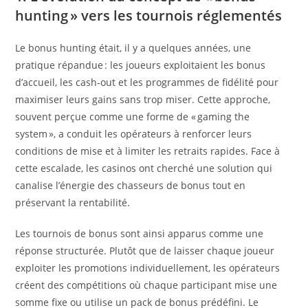
hunting » vers les tournois réglementés
Le bonus hunting était, il y a quelques années, une
pratique répandue : les joueurs exploitaient les bonus
d’accueil, les cash‑out et les programmes de fidélité pour
maximiser leurs gains sans trop miser. Cette approche,
souvent perçue comme une forme de « gaming the
system », a conduit les opérateurs à renforcer leurs
conditions de mise et à limiter les retraits rapides. Face à
cette escalade, les casinos ont cherché une solution qui
canalise l’énergie des chasseurs de bonus tout en
préservant la rentabilité.
Les tournois de bonus sont ainsi apparus comme une
réponse structurée. Plutôt que de laisser chaque joueur
exploiter les promotions individuellement, les opérateurs
créent des compétitions où chaque participant mise une
somme fixe ou utilise un pack de bonus prédéfini. Le