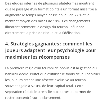
Des études internes de plusieurs plateformes montrent
que le passage d’un format points à un format mise fixe a
augmenté le temps moyen passé en jeu de 22 % et le
montant moyen des mises de 18 %. Ces changements
illustrent comment le design du tournoi influence
directement la prise de risque et la fidélisation.
4. Stratégies gagnantes : comment les
joueurs adaptent leur psychologie pour
maximiser les récompenses
La première règle d’un tournoi de bonus est la gestion du
bankroll dédié. Plutôt que d’utiliser le fonds de jeu habituel,
les joueurs créent une réserve exclusive au tournoi,
souvent égale à 5‑10 % de leur capital total. Cette
séparation réduit le stress lié aux pertes et permet de
rester concentré sur le classement.