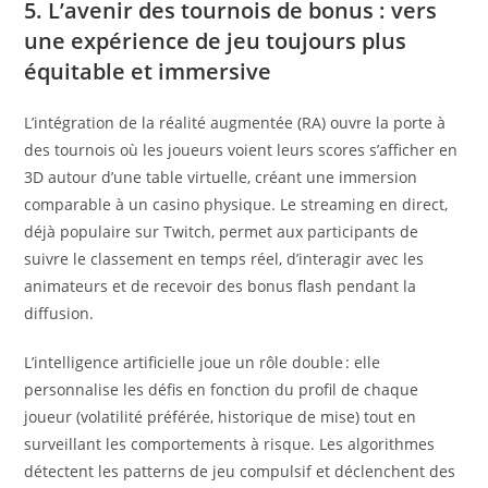
5. L’avenir des tournois de bonus : vers
une expérience de jeu toujours plus
équitable et immersive
L’intégration de la réalité augmentée (RA) ouvre la porte à
des tournois où les joueurs voient leurs scores s’afficher en
3D autour d’une table virtuelle, créant une immersion
comparable à un casino physique. Le streaming en direct,
déjà populaire sur Twitch, permet aux participants de
suivre le classement en temps réel, d’interagir avec les
animateurs et de recevoir des bonus flash pendant la
diffusion.
L’intelligence artificielle joue un rôle double : elle
personnalise les défis en fonction du profil de chaque
joueur (volatilité préférée, historique de mise) tout en
surveillant les comportements à risque. Les algorithmes
détectent les patterns de jeu compulsif et déclenchent des