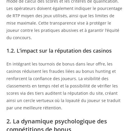
mode de calcul des scores et les critères de qualification.
Les opérateurs doivent également indiquer le pourcentage
de RTP moyen des jeux utilisés, ainsi que les limites de
mise maximale. Cette transparence vise à protéger le
joueur contre les pratiques abusives et à garantir l’équité
du concours.
1.2. L’impact sur la réputation des casinos
En intégrant les tournois de bonus dans leur offre, les
casinos réduisent les fraudes liées au bonus hunting et
renforcent la confiance des joueurs. La visibilité des
classements en temps réel et la possibilité de vérifier les
scores via des tiers auditent la réputation du site, créant
ainsi un cercle vertueux où la loyauté du joueur se traduit
par une meilleure rétention.
2. La dynamique psychologique des
compétitions de bonus