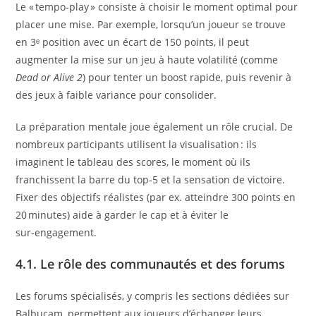
Le « tempo‑play » consiste à choisir le moment optimal pour
placer une mise. Par exemple, lorsqu’un joueur se trouve
en 3ᵉ position avec un écart de 150 points, il peut
augmenter la mise sur un jeu à haute volatilité (comme
Dead or Alive 2
) pour tenter un boost rapide, puis revenir à
des jeux à faible variance pour consolider.
La préparation mentale joue également un rôle crucial. De
nombreux participants utilisent la visualisation : ils
imaginent le tableau des scores, le moment où ils
franchissent la barre du top‑5 et la sensation de victoire.
Fixer des objectifs réalistes (par ex. atteindre 300 points en
20 minutes) aide à garder le cap et à éviter le
sur‑engagement.
4.1. Le rôle des communautés et des forums
Les forums spécialisés, y compris les sections dédiées sur
Balbucam, permettent aux joueurs d’échanger leurs