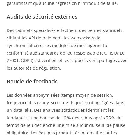
garantissant qu’aucune régression n’introduit de faille.
Audits de sécurité externes
Des cabinets spécialisés effectuent des pentests annuels,
ciblant les API de paiement, les websockets de
synchronisation et les modules de messagerie. La
conformité aux standards de jeu responsable (ex. : ISO/IEC
27001, GDPR) est vérifiée, et les rapports sont partagés avec
les autorités de régulation.
Boucle de feedback
Les données anonymisées (temps moyen de session,
fréquence des rebuy, score de risque) sont agrégées dans
un data lake. Des analyses statistiques identifient les
tendances : une hausse de 12 % des rebuy après 75 % du
temps de jeu déclenche une mise à jour du seuil de pause
obligatoire. Les équipes produit itèrent ensuite sur les