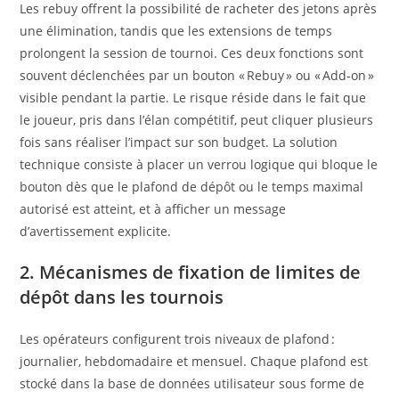
Les rebuy offrent la possibilité de racheter des jetons après
une élimination, tandis que les extensions de temps
prolongent la session de tournoi. Ces deux fonctions sont
souvent déclenchées par un bouton « Rebuy » ou « Add‑on »
visible pendant la partie. Le risque réside dans le fait que
le joueur, pris dans l’élan compétitif, peut cliquer plusieurs
fois sans réaliser l’impact sur son budget. La solution
technique consiste à placer un verrou logique qui bloque le
bouton dès que le plafond de dépôt ou le temps maximal
autorisé est atteint, et à afficher un message
d’avertissement explicite.
2. Mécanismes de fixation de limites de
dépôt dans les tournois
Les opérateurs configurent trois niveaux de plafond :
journalier, hebdomadaire et mensuel. Chaque plafond est
stocké dans la base de données utilisateur sous forme de