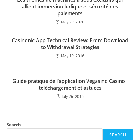
allient immersion ludique et sécurité des
paiements
May 29, 2026
Casinonic App Technical Review: From Download
to Withdrawal Strategies
May 19, 2016
Guide pratique de l’application Vegasino Casino :
téléchargement et astuces
July 26, 2016
Search
SEARCH