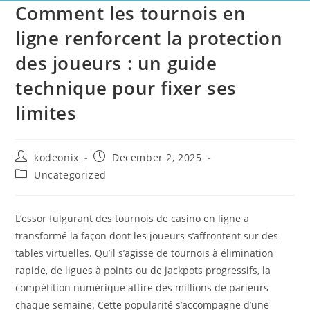
Comment les tournois en
ligne renforcent la protection
des joueurs : un guide
technique pour fixer ses
limites
kodeonix
December 2, 2025
Uncategorized
L’essor fulgurant des tournois de casino en ligne a
transformé la façon dont les joueurs s’affrontent sur des
tables virtuelles. Qu’il s’agisse de tournois à élimination
rapide, de ligues à points ou de jackpots progressifs, la
compétition numérique attire des millions de parieurs
chaque semaine. Cette popularité s’accompagne d’une