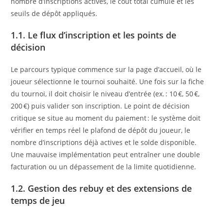
nombre d’inscriptions actives, le coût total cumulé et les
seuils de dépôt appliqués.
1.1. Le flux d’inscription et les points de
décision
Le parcours typique commence sur la page d’accueil, où le
joueur sélectionne le tournoi souhaité. Une fois sur la fiche
du tournoi, il doit choisir le niveau d’entrée (ex. : 10 €, 50 €,
200 €) puis valider son inscription. Le point de décision
critique se situe au moment du paiement : le système doit
vérifier en temps réel le plafond de dépôt du joueur, le
nombre d’inscriptions déjà actives et le solde disponible.
Une mauvaise implémentation peut entraîner une double
facturation ou un dépassement de la limite quotidienne.
1.2. Gestion des rebuy et des extensions de
temps de jeu