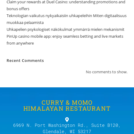
Claim your rewards at Duel Casino: understanding promotions and
bonus offers
Teknologian vaikutus nykyaikaisiin uhkapeleihin Miten digitaalisuus
muokkaa pelaamista
Uhkapelien psykologiset näkökulmat ymmärrä mielen mekanismit
PinUp casino mobile app: enjoy seamless betting and live markets
from anywhere
Recent Comments
No comments to show.
CURRY & MOMO
HIMALAYAN RESTAURANT
6969 N. Port Washington Rd., Suite B120,
Glendale, WI 53217