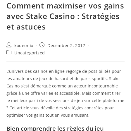
Comment maximiser vos gains
avec Stake Casino : Stratégies
et astuces
kodeonix
December 2, 2017
Uncategorized
L’univers des casinos en ligne regorge de possibilités pour
les amateurs de jeux de hasard et de paris sportifs. Stake
Casino s’est démarqué comme un acteur incontournable
grâce à une offre variée et accessible. Mais comment tirer
le meilleur parti de vos sessions de jeu sur cette plateforme
? Cet article vous dévoile des stratégies concrètes pour
optimiser vos gains tout en vous amusant.
Bien comprendre les règles du jeu