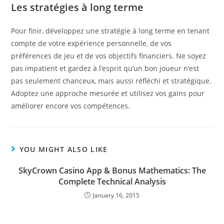
Les stratégies à long terme
Pour finir, développez une stratégie à long terme en tenant
compte de votre expérience personnelle, de vos
préférences de jeu et de vos objectifs financiers. Ne soyez
pas impatient et gardez à l’esprit qu’un bon joueur n’est
pas seulement chanceux, mais aussi réfléchi et stratégique.
Adoptez une approche mesurée et utilisez vos gains pour
améliorer encore vos compétences.
YOU MIGHT ALSO LIKE
SkyCrown Casino App & Bonus Mathematics: The
Complete Technical Analysis
January 16, 2015