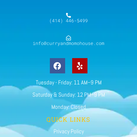
(414) 446-5499
info@curryandmomohouse.com
Tuesday - Friday: 11 AM–9 PM
Saturday & Sunday: 12 PM–9 PM
Monday: Closed
QUICK LINKS
Privacy Policy