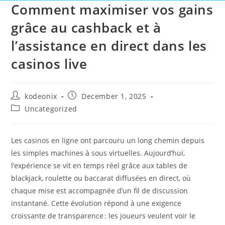
Comment maximiser vos gains
grâce au cashback et à
l’assistance en direct dans les
casinos live
kodeonix
December 1, 2025
Uncategorized
Les casinos en ligne ont parcouru un long chemin depuis
les simples machines à sous virtuelles. Aujourd’hui,
l’expérience se vit en temps réel grâce aux tables de
blackjack, roulette ou baccarat diffusées en direct, où
chaque mise est accompagnée d’un fil de discussion
instantané. Cette évolution répond à une exigence
croissante de transparence : les joueurs veulent voir le