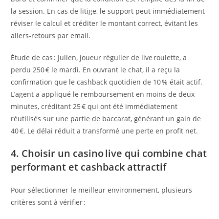
la session. En cas de litige, le support peut immédiatement
réviser le calcul et créditer le montant correct, évitant les
allers‑retours par email.
Étude de cas : Julien, joueur régulier de live roulette, a
perdu 250 € le mardi. En ouvrant le chat, il a reçu la
confirmation que le cashback quotidien de 10 % était actif.
L’agent a appliqué le remboursement en moins de deux
minutes, créditant 25 € qui ont été immédiatement
réutilisés sur une partie de baccarat, générant un gain de
40 €. Le délai réduit a transformé une perte en profit net.
4. Choisir un casino live qui combine chat
performant et cashback attractif
Pour sélectionner le meilleur environnement, plusieurs
critères sont à vérifier :