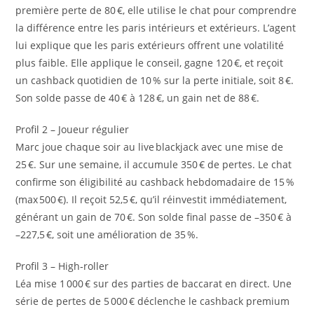
première perte de 80 €, elle utilise le chat pour comprendre
la différence entre les paris intérieurs et extérieurs. L’agent
lui explique que les paris extérieurs offrent une volatilité
plus faible. Elle applique le conseil, gagne 120 €, et reçoit
un cashback quotidien de 10 % sur la perte initiale, soit 8 €.
Son solde passe de 40 € à 128 €, un gain net de 88 €.
Profil 2 – Joueur régulier
Marc joue chaque soir au live blackjack avec une mise de
25 €. Sur une semaine, il accumule 350 € de pertes. Le chat
confirme son éligibilité au cashback hebdomadaire de 15 %
(max 500 €). Il reçoit 52,5 €, qu’il réinvestit immédiatement,
générant un gain de 70 €. Son solde final passe de –350 € à
–227,5 €, soit une amélioration de 35 %.
Profil 3 – High‑roller
Léa mise 1 000 € sur des parties de baccarat en direct. Une
série de pertes de 5 000 € déclenche le cashback premium