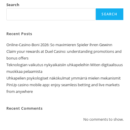
Search
SEARCH
Recent Posts
Online-Casino-Boni 2026: So maximieren Spieler ihren Gewinn
Claim your rewards at Duel Casino: understanding promotions and
bonus offers
Teknologian vaikutus nykyaikaisiin uhkapeleihin Miten digitaalisuus
muokkaa pelaamista
Uhkapelien psykologiset näkökulmat ymmärrä mielen mekanismit
PinUp casino mobile app: enjoy seamless betting and live markets
from anywhere
Recent Comments
No comments to show.