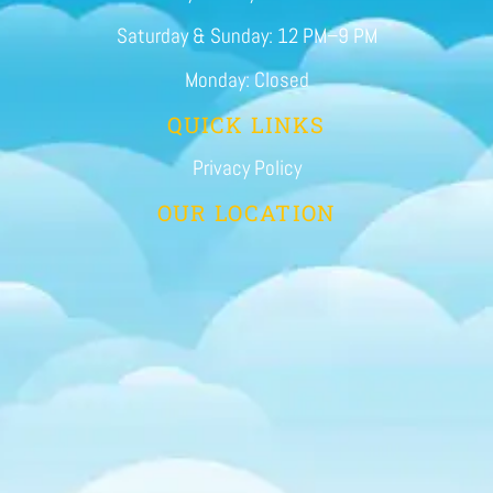
Saturday & Sunday: 12 PM–9 PM
Monday: Closed
QUICK LINKS
Privacy Policy
OUR LOCATION