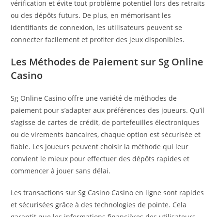
vérification et évite tout problème potentiel lors des retraits
ou des dépôts futurs. De plus, en mémorisant les
identifiants de connexion, les utilisateurs peuvent se
connecter facilement et profiter des jeux disponibles.
Les Méthodes de Paiement sur Sg Online
Casino
Sg Online Casino offre une variété de méthodes de
paiement pour s’adapter aux préférences des joueurs. Qu’il
s’agisse de cartes de crédit, de portefeuilles électroniques
ou de virements bancaires, chaque option est sécurisée et
fiable. Les joueurs peuvent choisir la méthode qui leur
convient le mieux pour effectuer des dépôts rapides et
commencer à jouer sans délai.
Les transactions sur Sg Casino Casino en ligne sont rapides
et sécurisées grâce à des technologies de pointe. Cela
garantit que les informations financières des utilisateurs