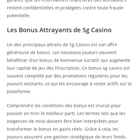
restent confidentielles et protégées contre toute fraude
potentielle.
Les Bonus Attrayants de Sg Casino
Un des principaux attraits de Sg Casino est son offre
généreuse de bonus. Les nouveaux joueurs peuvent
bénéficier d’un bonus de bienvenue lucratif, qui augmente
leur capital de jeu dès l’inscription. Ce bonus sg casino est
souvent complété par des promotions régulières pour les
joueurs existants, ce qui les encourage à rester actifs sur la
plateforme.
Comprendre les conditions des bonus est crucial pour
pouvoir en tirer le meilleur parti. Les termes tels que les
exigences de mise doivent être bien interprétés pour
transformer le bonus en gains réels. Grâce à cela, les
joueurs assurent une gestion stratégique de leurs fonds.