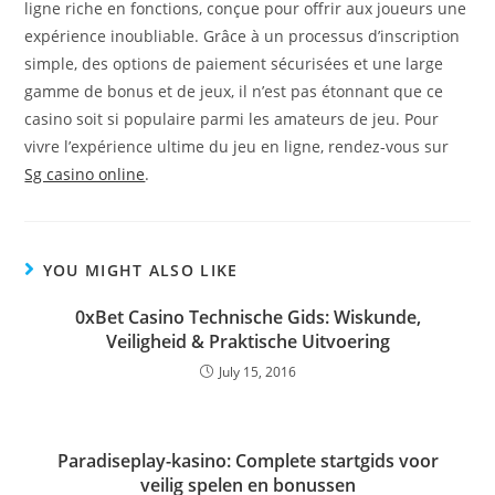
ligne riche en fonctions, conçue pour offrir aux joueurs une
expérience inoubliable. Grâce à un processus d’inscription
simple, des options de paiement sécurisées et une large
gamme de bonus et de jeux, il n’est pas étonnant que ce
casino soit si populaire parmi les amateurs de jeu. Pour
vivre l’expérience ultime du jeu en ligne, rendez-vous sur
Sg casino online
.
YOU MIGHT ALSO LIKE
0xBet Casino Technische Gids: Wiskunde,
Veiligheid & Praktische Uitvoering
July 15, 2016
Paradiseplay-kasino: Complete startgids voor
veilig spelen en bonussen