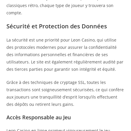
classiques rétro, chaque type de joueur y trouvera son
compte.
Sécurité et Protection des Données
La sécurité est une priorité pour Leon Casino, qui utilise
des protocoles modernes pour assurer la confidentialité
des informations personnelles et financières de ses
utilisateurs. Le site est également régulièrement audité par
des tierces parties pour garantir son intégrité et équité.
Grâce à des techniques de cryptage SSL, toutes les
transactions sont soigneusement sécurisées, ce qui confère
aux joueurs une tranquillité d’esprit lorsqu’ils effectuent
des dépôts ou retirent leurs gains.
Accès Responsable au Jeu
Leon Casino en ligne promeut vigoureusement le jeu