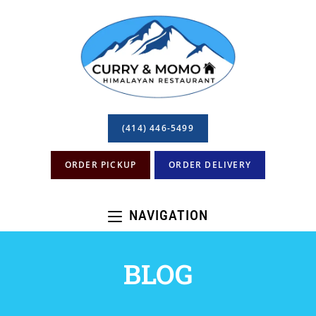
(414) 446-5499
ORDER PICKUP
ORDER DELIVERY
NAVIGATION
BLOG