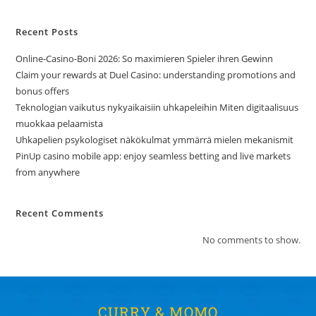
Recent Posts
Online-Casino-Boni 2026: So maximieren Spieler ihren Gewinn
Claim your rewards at Duel Casino: understanding promotions and
bonus offers
Teknologian vaikutus nykyaikaisiin uhkapeleihin Miten digitaalisuus
muokkaa pelaamista
Uhkapelien psykologiset näkökulmat ymmärrä mielen mekanismit
PinUp casino mobile app: enjoy seamless betting and live markets
from anywhere
Recent Comments
No comments to show.
CURRY & MOMO