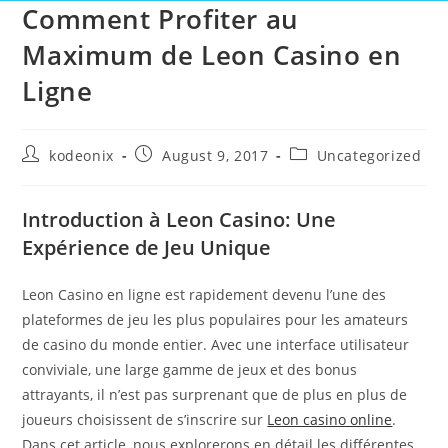
Comment Profiter au
Maximum de Leon Casino en
Ligne
kodeonix
August 9, 2017
Uncategorized
Introduction à Leon Casino: Une
Expérience de Jeu Unique
Leon Casino en ligne est rapidement devenu l’une des
plateformes de jeu les plus populaires pour les amateurs
de casino du monde entier. Avec une interface utilisateur
conviviale, une large gamme de jeux et des bonus
attrayants, il n’est pas surprenant que de plus en plus de
joueurs choisissent de s’inscrire sur
Leon casino online
.
Dans cet article, nous explorerons en détail les différentes