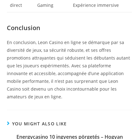
direct
Gaming
Expérience immersive
Conclusion
En conclusion, Leon Casino en ligne se démarque par sa
diversité de jeux, sa sécurité robuste, et ses offres
promotions attrayantes qui séduisent les débutants autant
que les joueurs expérimentés. Avec sa plateforme
innovante et accessible, accompagnée d’une application
mobile performante, il n’est pas surprenant que Leon
Casino soit devenu un choix incontournable pour les
amateurs de jeux en ligne.
YOU MIGHT ALSO LIKE
Energycasino 10 ingyenes pörgetés – Hogyan