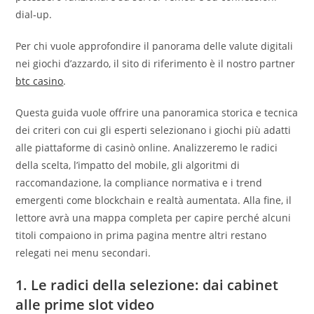
dial‑up.
Per chi vuole approfondire il panorama delle valute digitali
nei giochi d’azzardo, il sito di riferimento è il nostro partner
btc casino
.
Questa guida vuole offrire una panoramica storica e tecnica
dei criteri con cui gli esperti selezionano i giochi più adatti
alle piattaforme di casinò online. Analizzeremo le radici
della scelta, l’impatto del mobile, gli algoritmi di
raccomandazione, la compliance normativa e i trend
emergenti come blockchain e realtà aumentata. Alla fine, il
lettore avrà una mappa completa per capire perché alcuni
titoli compaiono in prima pagina mentre altri restano
relegati nei menu secondari.
1. Le radici della selezione: dai cabinet
alle prime slot video