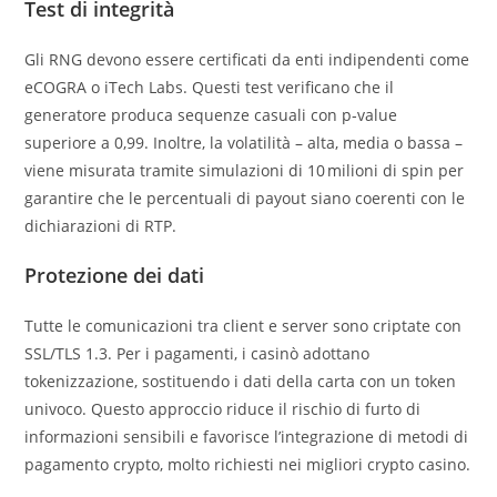
Test di integrità
Gli RNG devono essere certificati da enti indipendenti come
eCOGRA o iTech Labs. Questi test verificano che il
generatore produca sequenze casuali con p‑value
superiore a 0,99. Inoltre, la volatilità – alta, media o bassa –
viene misurata tramite simulazioni di 10 milioni di spin per
garantire che le percentuali di payout siano coerenti con le
dichiarazioni di RTP.
Protezione dei dati
Tutte le comunicazioni tra client e server sono criptate con
SSL/TLS 1.3. Per i pagamenti, i casinò adottano
tokenizzazione, sostituendo i dati della carta con un token
univoco. Questo approccio riduce il rischio di furto di
informazioni sensibili e favorisce l’integrazione di metodi di
pagamento crypto, molto richiesti nei migliori crypto casino.