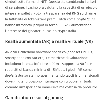
simboli sotto forma di NFT. Questo sta cambiando i criteri
di selezione: i casinò ora valutano la capacità di un gioco di
integrare wallet crypto, la trasparenza del RNG su chain e
la fattibilità di tokenizzare premi. Titoli come
Crypto Spins
hanno introdotto jackpot in token ERC‑20, aumentando
l’interesse dei giocatori di casino crypto Italia.
Realtà aumentata (AR) e realtà virtuale (VR)
AR e VR richiedono hardware specifico (headset Oculus,
smartphone con ARCore). Le metriche di valutazione
includono latenza inferiore a 20 ms, supporto a 90 fps e
requisiti di banda minima di 15 Mbps. I giochi VR come
Roulette Royale
stanno sperimentando tavoli tridimensionali
dove gli utenti possono interagire con croupier virtuali,
creando un’esperienza immersiva ma costosa da produrre.
Gamification e social gaming