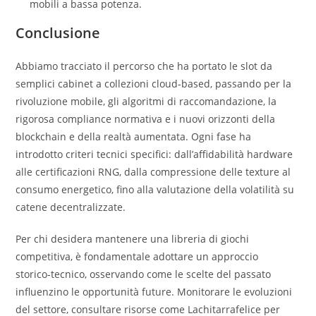
mobili a bassa potenza.
Conclusione
Abbiamo tracciato il percorso che ha portato le slot da
semplici cabinet a collezioni cloud‑based, passando per la
rivoluzione mobile, gli algoritmi di raccomandazione, la
rigorosa compliance normativa e i nuovi orizzonti della
blockchain e della realtà aumentata. Ogni fase ha
introdotto criteri tecnici specifici: dall’affidabilità hardware
alle certificazioni RNG, dalla compressione delle texture al
consumo energetico, fino alla valutazione della volatilità su
catene decentralizzate.
Per chi desidera mantenere una libreria di giochi
competitiva, è fondamentale adottare un approccio
storico‑tecnico, osservando come le scelte del passato
influenzino le opportunità future. Monitorare le evoluzioni
del settore, consultare risorse come Lachitarrafelice per