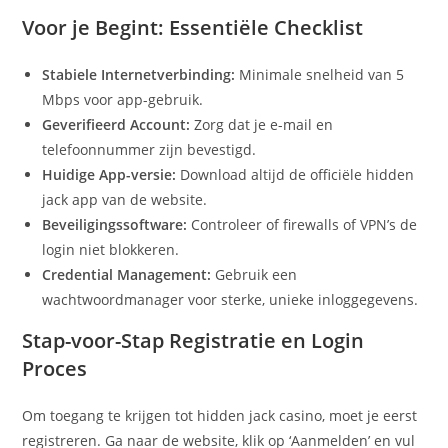
Voor je Begint: Essentiële Checklist
Stabiele Internetverbinding:
Minimale snelheid van 5
Mbps voor app-gebruik.
Geverifieerd Account:
Zorg dat je e-mail en
telefoonnummer zijn bevestigd.
Huidige App-versie:
Download altijd de officiële hidden
jack app van de website.
Beveiligingssoftware:
Controleer of firewalls of VPN’s de
login niet blokkeren.
Credential Management:
Gebruik een
wachtwoordmanager voor sterke, unieke inloggegevens.
Stap-voor-Stap Registratie en Login
Proces
Om toegang te krijgen tot hidden jack casino, moet je eerst
registreren. Ga naar de website, klik op ‘Aanmelden’ en vul