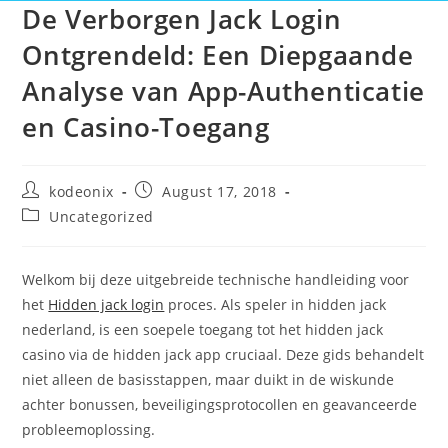
De Verborgen Jack Login
Ontgrendeld: Een Diepgaande
Analyse van App-Authenticatie
en Casino-Toegang
kodeonix
August 17, 2018
Uncategorized
Welkom bij deze uitgebreide technische handleiding voor
het
Hidden jack login
proces. Als speler in hidden jack
nederland, is een soepele toegang tot het hidden jack
casino via de hidden jack app cruciaal. Deze gids behandelt
niet alleen de basisstappen, maar duikt in de wiskunde
achter bonussen, beveiligingsprotocollen en geavanceerde
probleemoplossing.