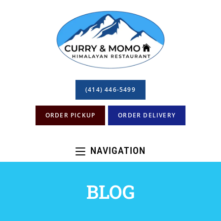
(414) 446-5499
ORDER PICKUP
ORDER DELIVERY
NAVIGATION
BLOG