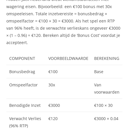
wagering eisen. Bijvoorbeeld: een €100 bonus met 30x
omspeeleisen. Totale inzetvereiste = bonusbedrag ×
omspeelfactor = €100 × 30 = €3000. Als het spel een RTP
van 96% heeft, is de verwachte verlieskans ongeveer €3000
× (1 – 0.96) = €120. Bereken altijd de ‘Bonus Cost’ voordat je
accepteert.
COMPONENT
VOORBEELDWAARDE
BEREKENING
Bonusbedrag
€100
Base
Omspeelfactor
30x
Van
voorwaarden
Benodigde Inzet
€3000
€100 × 30
Verwacht Verlies
€120
€3000 × 0.04
(96% RTP)