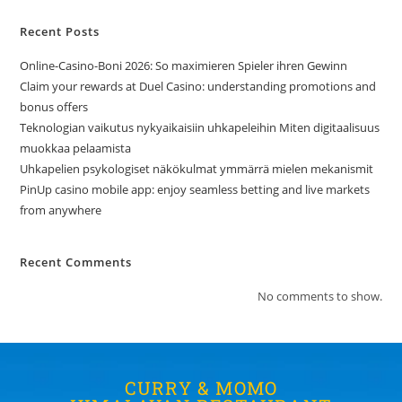
Recent Posts
Online-Casino-Boni 2026: So maximieren Spieler ihren Gewinn
Claim your rewards at Duel Casino: understanding promotions and
bonus offers
Teknologian vaikutus nykyaikaisiin uhkapeleihin Miten digitaalisuus
muokkaa pelaamista
Uhkapelien psykologiset näkökulmat ymmärrä mielen mekanismit
PinUp casino mobile app: enjoy seamless betting and live markets
from anywhere
Recent Comments
No comments to show.
CURRY & MOMO