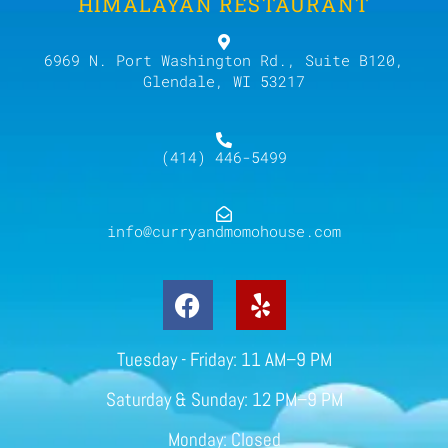
HIMALAYAN RESTAURANT
6969 N. Port Washington Rd., Suite B120,
Glendale, WI 53217
(414) 446-5499
info@curryandmomohouse.com
Tuesday - Friday: 11 AM–9 PM
Saturday & Sunday: 12 PM–9 PM
Monday: Closed