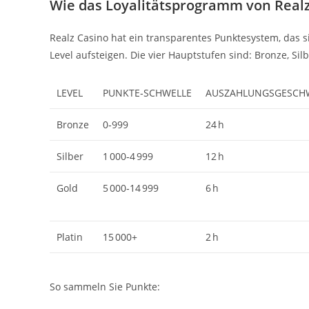
Wie das Loyalitätsprogramm von Realz
Realz Casino hat ein transparentes Punktesystem, das sic
Level aufsteigen. Die vier Hauptstufen sind: Bronze, Silb
LEVEL
PUNKTE‑SCHWELLE
AUSZAHLUNGSGESCHW
Bronze
0‑999
24 h
Silber
1 000‑4 999
12 h
Gold
5 000‑14 999
6 h
Platin
15 000+
2 h
So sammeln Sie Punkte: