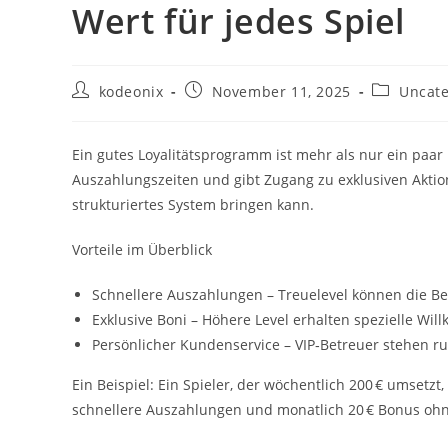
Wert für jedes Spiel
kodeonix
November 11, 2025
Uncate
Ein gutes Loyalitätsprogramm ist mehr als nur ein paar
Auszahlungszeiten und gibt Zugang zu exklusiven Aktione
strukturiertes System bringen kann.
Vorteile im Überblick
Schnellere Auszahlungen – Treuelevel können die Be
Exklusive Boni – Höhere Level erhalten spezielle Wi
Persönlicher Kundenservice – VIP‑Betreuer stehen ru
Ein Beispiel: Ein Spieler, der wöchentlich 200 € umsetzt
schnellere Auszahlungen und monatlich 20 € Bonus ohn