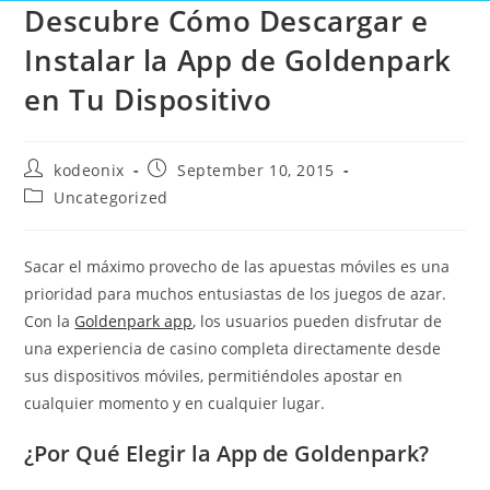
Descubre Cómo Descargar e
Instalar la App de Goldenpark
en Tu Dispositivo
kodeonix
September 10, 2015
Uncategorized
Sacar el máximo provecho de las apuestas móviles es una
prioridad para muchos entusiastas de los juegos de azar.
Con la
Goldenpark app
, los usuarios pueden disfrutar de
una experiencia de casino completa directamente desde
sus dispositivos móviles, permitiéndoles apostar en
cualquier momento y en cualquier lugar.
¿Por Qué Elegir la App de Goldenpark?