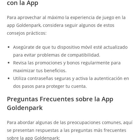
con la App
Para aprovechar al máximo la experiencia de juego en la
app Goldenpark, considera seguir algunos de estos
consejos prácticos:
Asegúrate de que tu dispositivo móvil esté actualizado
para evitar problemas de compatibilidad.
Revisa las promociones y bonos regularmente para
maximizar tus beneficios.
Utiliza contraseñas seguras y activa la autenticación en
dos pasos para proteger tu cuenta.
Preguntas Frecuentes sobre la App
Goldenpark
Para abordar algunas de las preocupaciones comunes, aquí
se presentan respuestas a las preguntas más frecuentes
sobre la app Goldenpark: