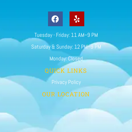
Tuesday - Friday: 11 AM–9 PM
Saturday & Sunday: 12 PM–9 PM
Monday: Closed
QUICK LINKS
Privacy Policy
OUR LOCATION