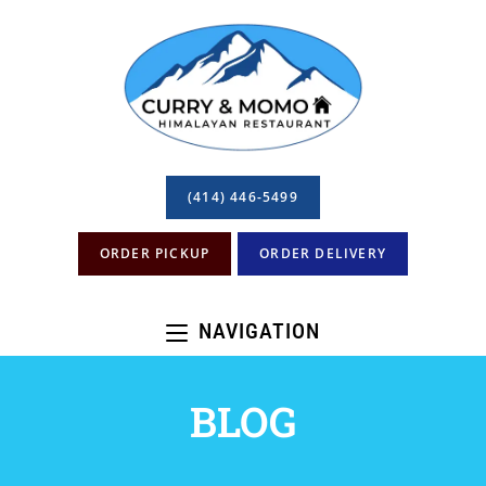
(414) 446-5499
ORDER PICKUP
ORDER DELIVERY
NAVIGATION
BLOG