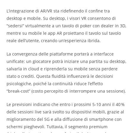
L’integrazione di AR/VR sta ridefinendo il confine tra
desktop e mobile. Su desktop, i visori VR consentono di
“sedersi” virtualmente a un tavolo di poker con dealer in 3D,
mentre su mobile le app AR proiettano il tavolo sul tavolo
reale dell’utente, creando un’esperienza ibrida.
La convergenza delle piattaforme porterà a interfacce
unificate: un giocatore potrà iniziare una partita su desktop,
salvarla in cloud e riprenderla su mobile senza perdere
stato o crediti. Questa fluidità influenzerà le decisioni
psicologiche, poiché la continuità riduce l’effetto
“break‑cost” (costo percepito di interrompere una sessione).
Le previsioni indicano che entro i prossimi 5‑10 anni il 40 %
delle sessioni live sarà svolto su dispositivi mobili, grazie al
miglioramento del 5G e alla diffusione di smartphone con
schermi pieghevoli. Tuttavia, il segmento premium