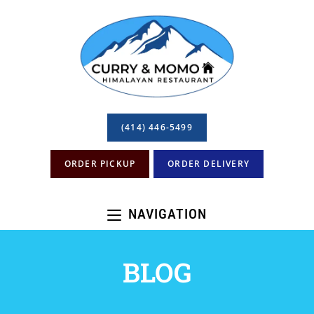
(414) 446-5499
ORDER PICKUP
ORDER DELIVERY
NAVIGATION
BLOG