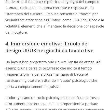
Su desktop, il feedback è più ricco: highlight del campo di
puntata, tooltip con la quota corrente e risposta quasi
istantanea del cursore. Il mouse consente di “hover” per
visualizzare statistiche aggiuntive, come il RTP del gioco o la
volatilità, elementi che alimentano la decisione consapevole
del giocatore.
4. Immersione emotiva: il ruolo del
design UI/UX nei giochi da tavolo live
Un layout ben progettato può ridurre l’ansia da attesa. Ad
esempio, una barra di progresso che indica il tempo
rimanente prima della prossima mano di baccarat
rassicura il giocatore, evitando il “vuoto” psicologico che
porta a comportamenti impulsivi.
I colori giocano un ruolo psicologico: tonalità calde (rosso,
oro) aumentano l’eccitazione e la propensione a puntate
più alte, mentre il blu e il verde favoriscono una sensazione