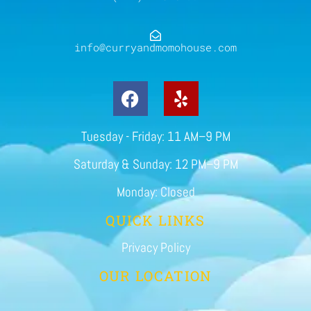
info@curryandmomohouse.com
Tuesday - Friday: 11 AM–9 PM
Saturday & Sunday: 12 PM–9 PM
Monday: Closed
QUICK LINKS
Privacy Policy
OUR LOCATION