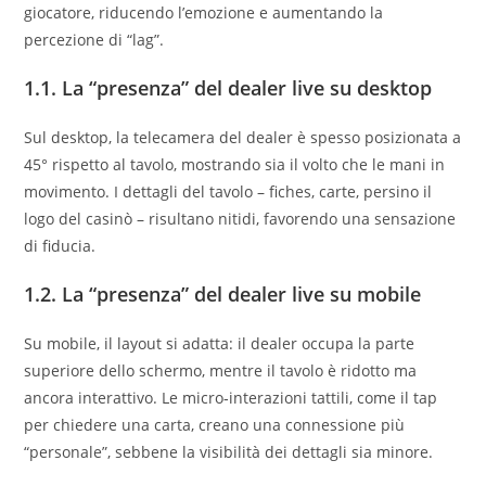
giocatore, riducendo l’emozione e aumentando la
percezione di “lag”.
1.1. La “presenza” del dealer live su desktop
Sul desktop, la telecamera del dealer è spesso posizionata a
45° rispetto al tavolo, mostrando sia il volto che le mani in
movimento. I dettagli del tavolo – fiches, carte, persino il
logo del casinò – risultano nitidi, favorendo una sensazione
di fiducia.
1.2. La “presenza” del dealer live su mobile
Su mobile, il layout si adatta: il dealer occupa la parte
superiore dello schermo, mentre il tavolo è ridotto ma
ancora interattivo. Le micro‑interazioni tattili, come il tap
per chiedere una carta, creano una connessione più
“personale”, sebbene la visibilità dei dettagli sia minore.