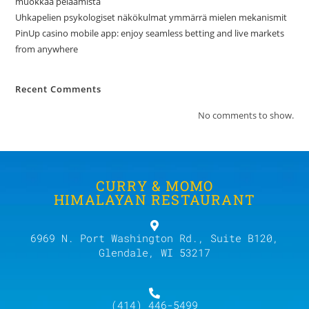
muokkaa pelaamista
Uhkapelien psykologiset näkökulmat ymmärrä mielen mekanismit
PinUp casino mobile app: enjoy seamless betting and live markets
from anywhere
Recent Comments
No comments to show.
CURRY & MOMO
HIMALAYAN RESTAURANT
6969 N. Port Washington Rd., Suite B120,
Glendale, WI 53217
(414) 446-5499