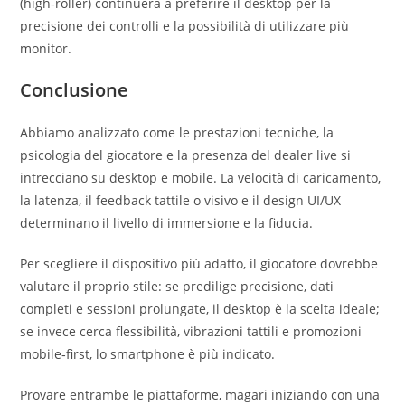
(high‑roller) continuerà a preferire il desktop per la
precisione dei controlli e la possibilità di utilizzare più
monitor.
Conclusione
Abbiamo analizzato come le prestazioni tecniche, la
psicologia del giocatore e la presenza del dealer live si
intrecciano su desktop e mobile. La velocità di caricamento,
la latenza, il feedback tattile o visivo e il design UI/UX
determinano il livello di immersione e la fiducia.
Per scegliere il dispositivo più adatto, il giocatore dovrebbe
valutare il proprio stile: se predilige precisione, dati
completi e sessioni prolungate, il desktop è la scelta ideale;
se invece cerca flessibilità, vibrazioni tattili e promozioni
mobile‑first, lo smartphone è più indicato.
Provare entrambe le piattaforme, magari iniziando con una