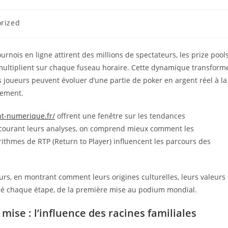
rized
rnois en ligne attirent des millions de spectateurs, les prize pool
e multiplient sur chaque fuseau horaire. Cette dynamique transform
es joueurs peuvent évoluer d’une partie de poker en argent réel à la
lement.
t-numerique.fr/
offrent une fenêtre sur les tendances
rcourant leurs analyses, on comprend mieux comment les
rithmes de RTP (Return to Player) influencent les parcours des
jeurs, en montrant comment leurs origines culturelles, leurs valeurs
nné chaque étape, de la première mise au podium mondial.
mise : l’influence des racines familiales