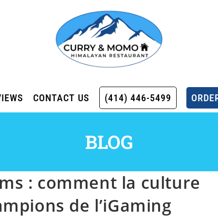
VIEWS
CONTACT US
(414) 446-5499
ORDER
BLOG
ms : comment la culture
ampions de l’iGaming