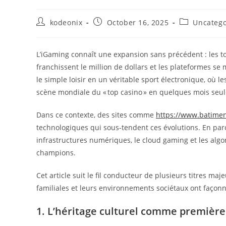
kodeonix
October 16, 2025
Uncatego
L’iGaming connaît une expansion sans précédent : les tou
franchissent le million de dollars et les plateformes s
le simple loisir en un véritable sport électronique, où l
scène mondiale du « top casino » en quelques mois seu
Dans ce contexte, des sites comme
https://www.batimen
technologiques qui sous-tendent ces évolutions. En pa
infrastructures numériques, le cloud gaming et les algo
champions.
Cet article suit le fil conducteur de plusieurs titres ma
familiales et leurs environnements sociétaux ont faço
1. L’héritage culturel comme première 