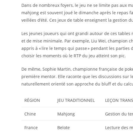
Dans de nombreux foyers, le jeu ne se limite pas aux mach
mahjong est souvent joué le dimanche après le repas fami
veillées d’été. Ces jeux de table enseignent la gestion du
Les jeunes joueurs qui ont grandi autour de ces tables ra
et de mise minimale. Par exemple, Liu Wei, champion chin
appris à « lire le temps qui passe » pendant les partie
choisir les moments où le RTP du jeu atteint son pic.
De même, Sophie Martin, championne française de poke
première mentor. Elle raconte que les discussions sur le
naturellement orienté son approche du bluff et du calcu
RÉGION
JEU TRADITIONNEL
LEÇON TRANS
Chine
Mahjong
Gestion du te
France
Belote
Lecture des m