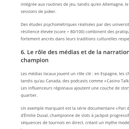
intégrée aux routines de jeu, tandis qu’en Allemagne, le 
sessions de poker.
Des études psychométriques réalisées par des univers
résilience élevée (score > 80/100) combinent des prati
fortement ancrés dans leurs traditions culturelles respe
6. Le rôle des médias et de la narrati
champion
Les médias locaux jouent un rôle clé : en Espagne, les 
tandis qu’au Canada, des podcasts comme « Casino Talk N
Les influenceurs régionaux ajoutent une couche de sto
quartier.
Un exemple marquant est la série documentaire « Pari de
d’Émilie Duval, championne de slots à jackpot progressif
séquences de tournois en direct, créant un mythe modern