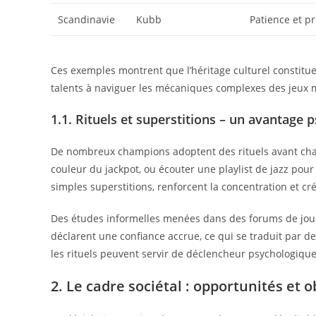
Scandinavie
Kubb
Patience et pr
Ces exemples montrent que l’héritage culturel constitue
talents à naviguer les mécaniques complexes des jeux
1.1. Rituels et superstitions – un avantage 
De nombreux champions adoptent des rituels avant chaq
couleur du jackpot, ou écouter une playlist de jazz po
simples superstitions, renforcent la concentration et cré
Des études informelles menées dans des forums de joue
déclarent une confiance accrue, ce qui se traduit par de
les rituels peuvent servir de déclencheur psychologique
2. Le cadre sociétal : opportunités et o