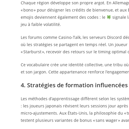
Chaque région développe son propre argot. En Allemagne
« bono » pour désigner les crédits de bienvenue, et aux 
emojis deviennent également des codes : le
signale l
jeu à faible volatilité.
Les forums comme Casino‑Talk, les serveurs Discord dé
où les stratégies se partagent en temps réel. Un joueur 
« Starburst », recevoir des retours sur le timing optimal
Ce vocabulaire crée une identité collective, une tribu 
et son jargon. Cette appartenance renforce l’engagement
4. Stratégies de formation influencées
Les méthodes d’apprentissage diffèrent selon les systèmes
: les joueurs japonais révisent leurs sessions jour après
micro‑ajustements. Aux États-Unis, la philosophie du « t
testent plusieurs variantes de bonus « sans wager » avan