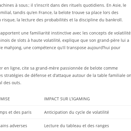
ines à sous ; il s’inscrit dans des rituels quotidiens. En Asie, le
lial, tandis qu’en France, la belote trouve sa place lors des
 risque, la lecture des probabilités et la discipline du bankroll.
pportent une familiarité instinctive avec les concepts de volatilité
ois de slots à haute volatilité, explique que son grand‑père lui a
s de mahjong, une compétence qu’il transpose aujourd’hui pour
r en ligne, cite sa grand‑mère passionnée de belote comme
s stratégies de défense et d’attaque autour de la table familiale o
l des outs.
MISE
IMPACT SUR L’IGAMING
mps et des paris
Anticipation du cycle de volatilité
ains adverses
Lecture du tableau et des ranges