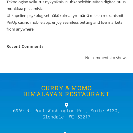
Teknologian vaikutus nykyaikaisiin uhkapeleihin Miten digitaalisuus
muokkaa pelaamista
Uhkapelien psykologiset näkökulmat ymmärrä mielen mekanismit
PinUp casino mobile app: enjoy seamless betting and live markets
from anywhere
Recent Comments
No comments to show.
CURRY & MOMO
HIMALAYAN RESTAURANT
6969 N. Port Washington Rd., Suite B120,
Glendale, WI 53217