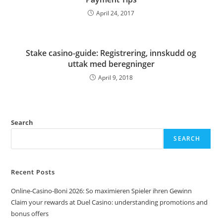
April 24, 2017
Stake casino-guide: Registrering, innskudd og
uttak med beregninger
April 9, 2018
Search
SEARCH
Recent Posts
Online-Casino-Boni 2026: So maximieren Spieler ihren Gewinn
Claim your rewards at Duel Casino: understanding promotions and
bonus offers