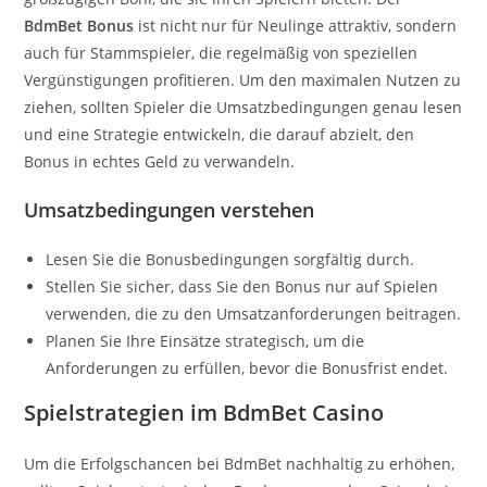
BdmBet Bonus
ist nicht nur für Neulinge attraktiv, sondern
auch für Stammspieler, die regelmäßig von speziellen
Vergünstigungen profitieren. Um den maximalen Nutzen zu
ziehen, sollten Spieler die Umsatzbedingungen genau lesen
und eine Strategie entwickeln, die darauf abzielt, den
Bonus in echtes Geld zu verwandeln.
Umsatzbedingungen verstehen
Lesen Sie die Bonusbedingungen sorgfältig durch.
Stellen Sie sicher, dass Sie den Bonus nur auf Spielen
verwenden, die zu den Umsatzanforderungen beitragen.
Planen Sie Ihre Einsätze strategisch, um die
Anforderungen zu erfüllen, bevor die Bonusfrist endet.
Spielstrategien im BdmBet Casino
Um die Erfolgschancen bei BdmBet nachhaltig zu erhöhen,