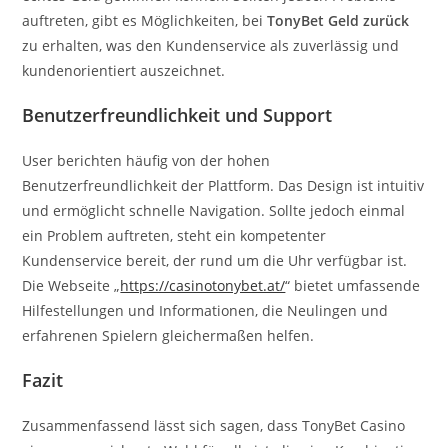
auftreten, gibt es Möglichkeiten, bei
TonyBet Geld zurück
zu erhalten, was den Kundenservice als zuverlässig und
kundenorientiert auszeichnet.
Benutzerfreundlichkeit und Support
User berichten häufig von der hohen
Benutzerfreundlichkeit der Plattform. Das Design ist intuitiv
und ermöglicht schnelle Navigation. Sollte jedoch einmal
ein Problem auftreten, steht ein kompetenter
Kundenservice bereit, der rund um die Uhr verfügbar ist.
Die Webseite „
https://casinotonybet.at/
“ bietet umfassende
Hilfestellungen und Informationen, die Neulingen und
erfahrenen Spielern gleichermaßen helfen.
Fazit
Zusammenfassend lässt sich sagen, dass TonyBet Casino