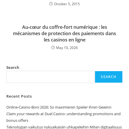
October 5, 2015
Au‑cœur du coffre‑fort numérique : les
mécanismes de protection des paiements dans
les casinos en ligne
May 10, 2026
Search
SEARCH
Recent Posts
Online-Casino-Boni 2026: So maximieren Spieler ihren Gewinn
Claim your rewards at Duel Casino: understanding promotions and
bonus offers
Teknologian vaikutus nykyaikaisiin uhkapeleihin Miten digitaalisuus