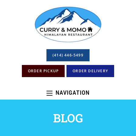
(414) 446-5499
ORDER PICKUP
ORDER DELIVERY
NAVIGATION
BLOG