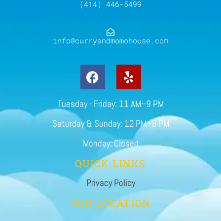
(414) 446-5499
info@curryandmomohouse.com
Tuesday - Friday: 11 AM–9 PM
Saturday & Sunday: 12 PM–9 PM
Monday: Closed
QUICK LINKS
Privacy Policy
OUR LOCATION