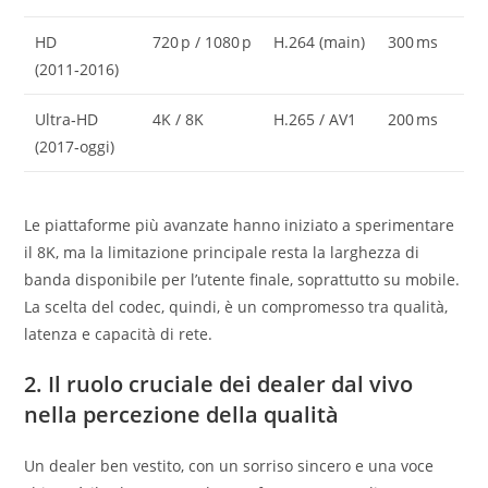
HD
720 p / 1080 p
H.264 (main)
300 ms
(2011‑2016)
Ultra‑HD
4K / 8K
H.265 / AV1
200 ms
(2017‑oggi)
Le piattaforme più avanzate hanno iniziato a sperimentare
il 8K, ma la limitazione principale resta la larghezza di
banda disponibile per l’utente finale, soprattutto su mobile.
La scelta del codec, quindi, è un compromesso tra qualità,
latenza e capacità di rete.
2. Il ruolo cruciale dei dealer dal vivo
nella percezione della qualità
Un dealer ben vestito, con un sorriso sincero e una voce