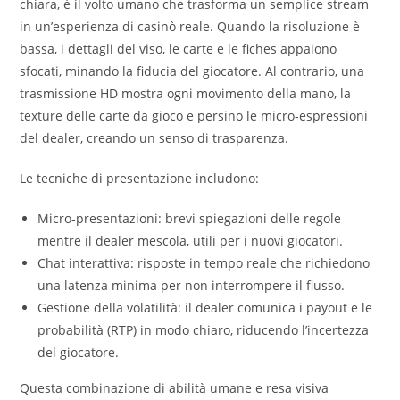
chiara, è il volto umano che trasforma un semplice stream
in un’esperienza di casinò reale. Quando la risoluzione è
bassa, i dettagli del viso, le carte e le fiches appaiono
sfocati, minando la fiducia del giocatore. Al contrario, una
trasmissione HD mostra ogni movimento della mano, la
texture delle carte da gioco e persino le micro‑espressioni
del dealer, creando un senso di trasparenza.
Le tecniche di presentazione includono:
Micro‑presentazioni: brevi spiegazioni delle regole
mentre il dealer mescola, utili per i nuovi giocatori.
Chat interattiva: risposte in tempo reale che richiedono
una latenza minima per non interrompere il flusso.
Gestione della volatilità: il dealer comunica i payout e le
probabilità (RTP) in modo chiaro, riducendo l’incertezza
del giocatore.
Questa combinazione di abilità umane e resa visiva