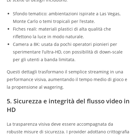
Sfondo tematico: ambientazioni ispirate a Las Vegas,
Monte Carlo o temi tropicali per l’estate.
Fiches reali: materiali plastici di alta qualità che
riflettono la luce in modo naturale.
Camera a 8K: usata da pochi operatori pionieri per
sperimentare l’ultra‑HD, con possibilità di down‑scale
per gli utenti a banda limitata.
Questi dettagli trasformano il semplice streaming in una
performance visiva, aumentando il tempo medio di gioco e
la propensione al wagering.
5. Sicurezza e integrità del flusso video in
HD
La trasparenza visiva deve essere accompagnata da
robuste misure di sicurezza. I provider adottano crittografia