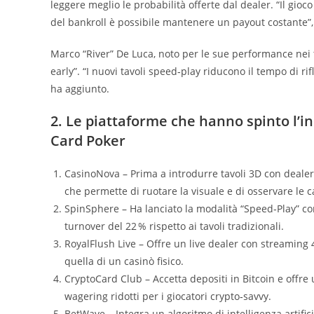
leggere meglio le probabilità offerte dal dealer. “Il gioco
del bankroll è possibile mantenere un payout costante”,
Marco “River” De Luca, noto per le sue performance nei 
early”. “I nuovi tavoli speed‑play riducono il tempo di rif
ha aggiunto.
2. Le piattaforme che hanno spinto l’in
Card Poker
CasinoNova – Prima a introdurre tavoli 3D con dealer
che permette di ruotare la visuale e di osservare le c
SpinSphere – Ha lanciato la modalità “Speed‑Play” co
turnover del 22 % rispetto ai tavoli tradizionali.
RoyalFlush Live – Offre un live dealer con streaming 
quella di un casinò fisico.
CryptoCard Club – Accetta depositi in Bitcoin e offre 
wagering ridotti per i giocatori crypto‑savvy.
BetWave – Integra un algoritmo di intelligenza artifi