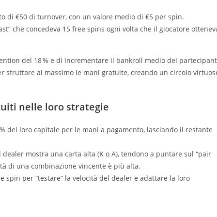
o di €50 di turnover, con un valore medio di €5 per spin.
” che concedeva 15 free spins ogni volta che il giocatore ottenev
ention del 18 % e di incrementare il bankroll medio dei partecipant
er sfruttare al massimo le mani gratuite, creando un circolo virtuos
uiti nelle loro strategie
0 % del loro capitale per le mani a pagamento, lasciando il restante
il dealer mostra una carta alta (K o A), tendono a puntare sul “pair
tà di una combinazione vincente è più alta.
 spin per “testare” la velocità del dealer e adattare la loro