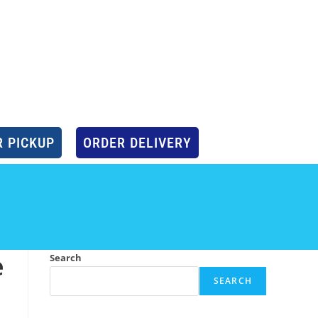
 PICKUP
ORDER DELIVERY
e
Search
SEARCH