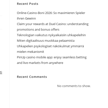
Recent Posts
Online-Casino-Boni 2026: So maximieren Spieler
ihren Gewinn
Claim your rewards at Duel Casino: understanding
promotions and bonus offers
Teknologian vaikutus nykyaikaisiin uhkapeleihin
Miten digitaalisuus muokkaa pelaamista
Uhkapelien psykologiset näkökulmat ymmärrä
mielen mekanismit
PinUp casino mobile app: enjoy seamless betting
and live markets from anywhere
ti
Recent Comments
No comments to show.
,