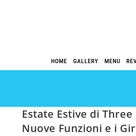
HOME
GALLERY
MENU
RE
Estate Estive di Three
Nuove Funzioni e i Gir