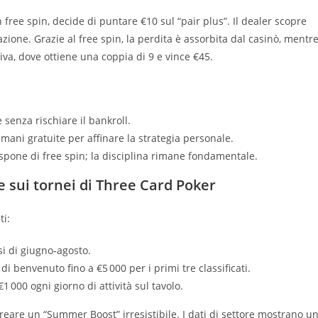
 free spin, decide di puntare €10 sul “pair plus”. Il dealer scopre
ione. Grazie al free spin, la perdita è assorbita dal casinò, mentr
iva, dove ottiene una coppia di 9 e vince €45.
senza rischiare il bankroll.
 mani gratuite per affinare la strategia personale.
pone di free spin; la disciplina rimane fondamentale.
e sui tornei di Three Card Poker
ti:
si di giugno‑agosto.
 benvenuto fino a €5 000 per i primi tre classificati.
 000 ogni giorno di attività sul tavolo.
creare un “Summer Boost” irresistibile. I dati di settore mostrano u