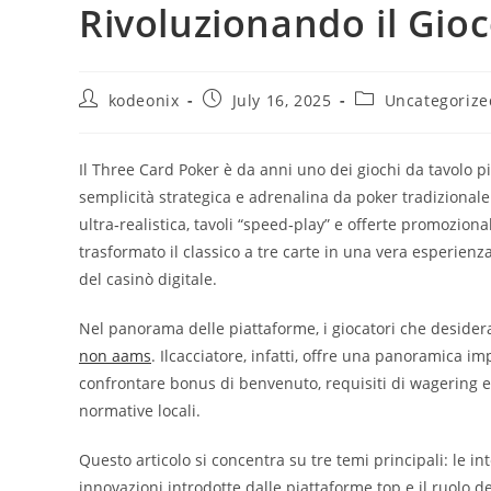
Rivoluzionando il Gio
kodeonix
July 16, 2025
Uncategorize
Il Three Card Poker è da anni uno dei giochi da tavolo p
semplicità strategica e adrenalina da poker tradizionale
ultra‑realistica, tavoli “speed‑play” e offerte promozion
trasformato il classico a tre carte in una vera esperienz
del casinò digitale.
Nel panorama delle piattaforme, i giocatori che desidera
non aams
. Ilcacciatore, infatti, offre una panoramica i
confrontare bonus di benvenuto, requisiti di wagering e 
normative locali.
Questo articolo si concentra su tre temi principali: le in
innovazioni introdotte dalle piattaforme top e il ruolo d