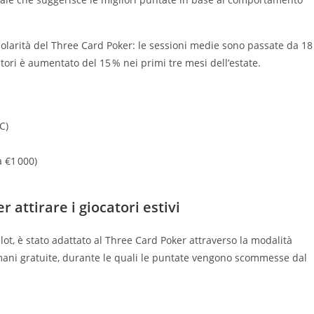
olarità del Three Card Poker: le sessioni medie sono passate da 18
atori è aumentato del 15 % nei primi tre mesi dell’estate.
C)
 €1 000)
r attirare i giocatori estivi
slot, è stato adattato al Three Card Poker attraverso la modalità
 mani gratuite, durante le quali le puntate vengono scommesse dal