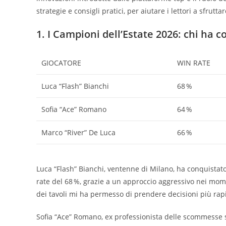
strategie e consigli pratici, per aiutare i lettori a sfrut
1. I Campioni dell’Estate 2026: chi ha 
GIOCATORE
WIN RATE
Luca “Flash” Bianchi
68 %
Sofia “Ace” Romano
64 %
Marco “River” De Luca
66 %
Luca “Flash” Bianchi, ventenne di Milano, ha conquista
rate del 68 %, grazie a un approccio aggressivo nei momen
dei tavoli mi ha permesso di prendere decisioni più ra
Sofia “Ace” Romano, ex professionista delle scommesse 