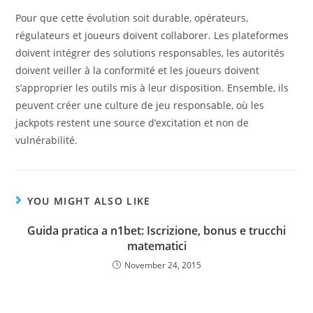
Pour que cette évolution soit durable, opérateurs,
régulateurs et joueurs doivent collaborer. Les plateformes
doivent intégrer des solutions responsables, les autorités
doivent veiller à la conformité et les joueurs doivent
s’approprier les outils mis à leur disposition. Ensemble, ils
peuvent créer une culture de jeu responsable, où les
jackpots restent une source d’excitation et non de
vulnérabilité.
YOU MIGHT ALSO LIKE
Guida pratica a n1bet: Iscrizione, bonus e trucchi
matematici
November 24, 2015