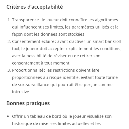
Critères d’acceptabilité
Transparence : le joueur doit connaître les algorithmes
qui influencent ses limites, les paramètres utilisés et la
façon dont les données sont stockées.
Consentement éclairé : avant d’activer un smart bankroll
tool, le joueur doit accepter explicitement les conditions,
avec la possibilité de réviser ou de retirer son
consentement à tout moment.
Proportionnalité : les restrictions doivent être
proportionnées au risque identifié, évitant toute forme
de sur‑surveillance qui pourrait être perçue comme
intrusive.
Bonnes pratiques
Offrir un tableau de bord où le joueur visualise son
historique de mise, ses limites actuelles et les