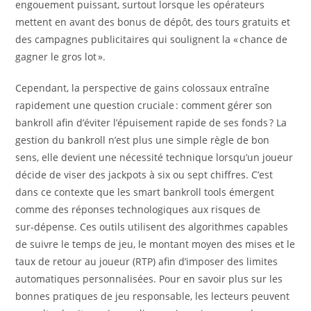
engouement puissant, surtout lorsque les opérateurs
mettent en avant des bonus de dépôt, des tours gratuits et
des campagnes publicitaires qui soulignent la « chance de
gagner le gros lot ».
Cependant, la perspective de gains colossaux entraîne
rapidement une question cruciale : comment gérer son
bankroll afin d’éviter l’épuisement rapide de ses fonds ? La
gestion du bankroll n’est plus une simple règle de bon
sens, elle devient une nécessité technique lorsqu’un joueur
décide de viser des jackpots à six ou sept chiffres. C’est
dans ce contexte que les smart bankroll tools émergent
comme des réponses technologiques aux risques de
sur‑dépense. Ces outils utilisent des algorithmes capables
de suivre le temps de jeu, le montant moyen des mises et le
taux de retour au joueur (RTP) afin d’imposer des limites
automatiques personnalisées. Pour en savoir plus sur les
bonnes pratiques de jeu responsable, les lecteurs peuvent