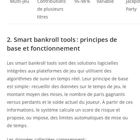
Multi‑jeu
Contributions
95‑98 %
Variable
Jackpo
de plusieurs
Party
titres
2. Smart bankroll tools : principes de
base et fonctionnement
Les smart bankroll tools sont des solutions logicielles
intégrées aux plateformes de jeu qui utilisent des
algorithmes de suivi en temps réel. Leur principe de base
est simple : recueillir des données sur le temps de jeu, le
montant moyen des mises, le nombre de paris gagnants
versus perdants et le solde actuel du joueur. À partir de ces
informations, le système calcule un score de risque et
propose, ou impose, des limites automatiques de mise ou
de temps.
Les données collectées comprennent :