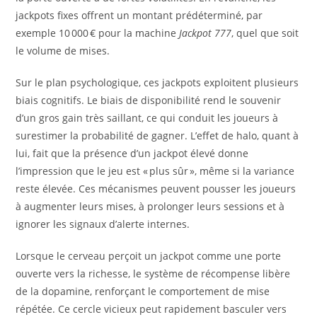
jackpots fixes offrent un montant prédéterminé, par
exemple 10 000 € pour la machine
Jackpot 777
, quel que soit
le volume de mises.
Sur le plan psychologique, ces jackpots exploitent plusieurs
biais cognitifs. Le biais de disponibilité rend le souvenir
d’un gros gain très saillant, ce qui conduit les joueurs à
surestimer la probabilité de gagner. L’effet de halo, quant à
lui, fait que la présence d’un jackpot élevé donne
l’impression que le jeu est « plus sûr », même si la variance
reste élevée. Ces mécanismes peuvent pousser les joueurs
à augmenter leurs mises, à prolonger leurs sessions et à
ignorer les signaux d’alerte internes.
Lorsque le cerveau perçoit un jackpot comme une porte
ouverte vers la richesse, le système de récompense libère
de la dopamine, renforçant le comportement de mise
répétée. Ce cercle vicieux peut rapidement basculer vers