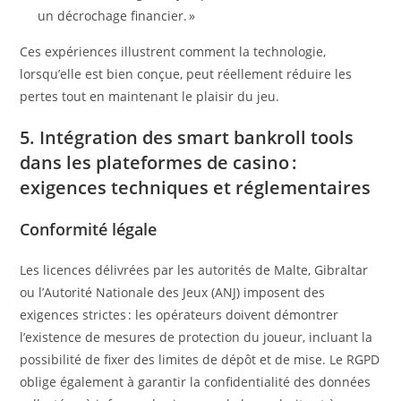
un décrochage financier. »
Ces expériences illustrent comment la technologie,
lorsqu’elle est bien conçue, peut réellement réduire les
pertes tout en maintenant le plaisir du jeu.
5. Intégration des smart bankroll tools
dans les plateformes de casino :
exigences techniques et réglementaires
Conformité légale
Les licences délivrées par les autorités de Malte, Gibraltar
ou l’Autorité Nationale des Jeux (ANJ) imposent des
exigences strictes : les opérateurs doivent démontrer
l’existence de mesures de protection du joueur, incluant la
possibilité de fixer des limites de dépôt et de mise. Le RGPD
oblige également à garantir la confidentialité des données