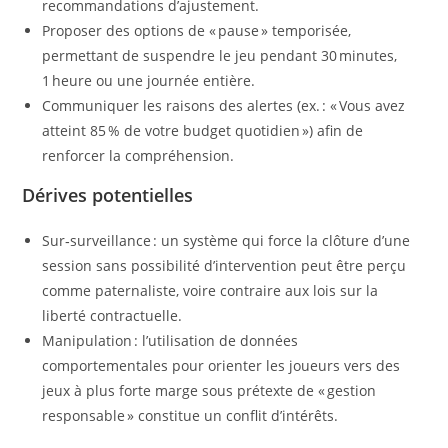
recommandations d’ajustement.
Proposer des options de « pause » temporisée,
permettant de suspendre le jeu pendant 30 minutes,
1 heure ou une journée entière.
Communiquer les raisons des alertes (ex. : « Vous avez
atteint 85 % de votre budget quotidien ») afin de
renforcer la compréhension.
Dérives potentielles
Sur‑surveillance : un système qui force la clôture d’une
session sans possibilité d’intervention peut être perçu
comme paternaliste, voire contraire aux lois sur la
liberté contractuelle.
Manipulation : l’utilisation de données
comportementales pour orienter les joueurs vers des
jeux à plus forte marge sous prétexte de « gestion
responsable » constitue un conflit d’intérêts.