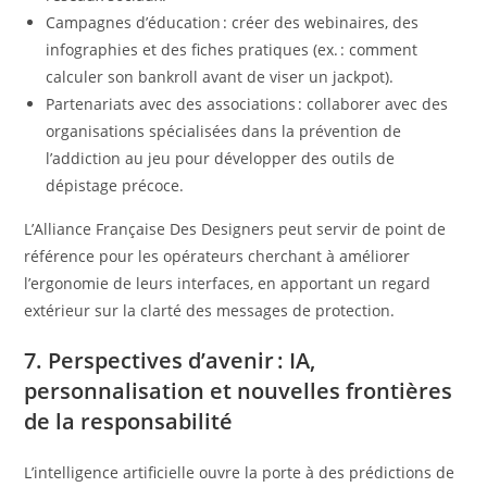
Campagnes d’éducation : créer des webinaires, des
infographies et des fiches pratiques (ex. : comment
calculer son bankroll avant de viser un jackpot).
Partenariats avec des associations : collaborer avec des
organisations spécialisées dans la prévention de
l’addiction au jeu pour développer des outils de
dépistage précoce.
L’Alliance Française Des Designers peut servir de point de
référence pour les opérateurs cherchant à améliorer
l’ergonomie de leurs interfaces, en apportant un regard
extérieur sur la clarté des messages de protection.
7. Perspectives d’avenir : IA,
personnalisation et nouvelles frontières
de la responsabilité
L’intelligence artificielle ouvre la porte à des prédictions de