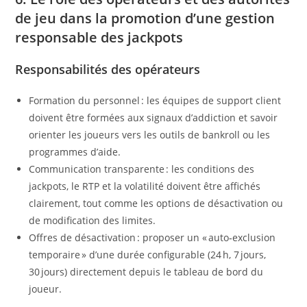
de jeu dans la promotion d’une gestion
responsable des jackpots
Responsabilités des opérateurs
Formation du personnel : les équipes de support client
doivent être formées aux signaux d’addiction et savoir
orienter les joueurs vers les outils de bankroll ou les
programmes d’aide.
Communication transparente : les conditions des
jackpots, le RTP et la volatilité doivent être affichés
clairement, tout comme les options de désactivation ou
de modification des limites.
Offres de désactivation : proposer un « auto‑exclusion
temporaire » d’une durée configurable (24 h, 7 jours,
30 jours) directement depuis le tableau de bord du
joueur.