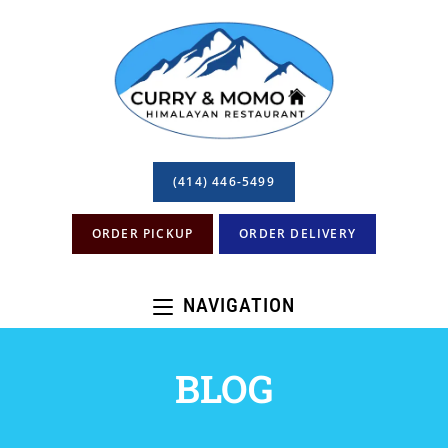
(414) 446-5499
ORDER PICKUP
ORDER DELIVERY
NAVIGATION
BLOG