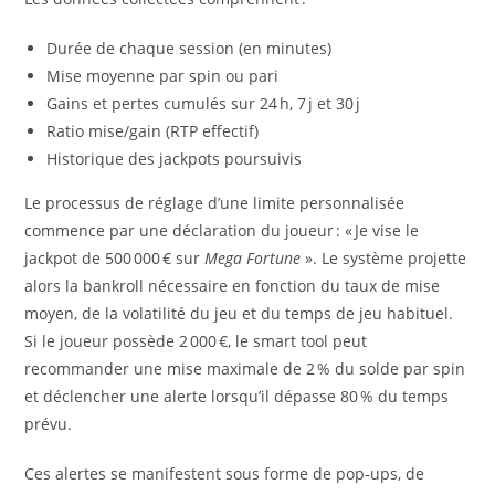
Durée de chaque session (en minutes)
Mise moyenne par spin ou pari
Gains et pertes cumulés sur 24 h, 7 j et 30 j
Ratio mise/gain (RTP effectif)
Historique des jackpots poursuivis
Le processus de réglage d’une limite personnalisée
commence par une déclaration du joueur : « Je vise le
jackpot de 500 000 € sur
Mega Fortune
». Le système projette
alors la bankroll nécessaire en fonction du taux de mise
moyen, de la volatilité du jeu et du temps de jeu habituel.
Si le joueur possède 2 000 €, le smart tool peut
recommander une mise maximale de 2 % du solde par spin
et déclencher une alerte lorsqu’il dépasse 80 % du temps
prévu.
Ces alertes se manifestent sous forme de pop‑ups, de