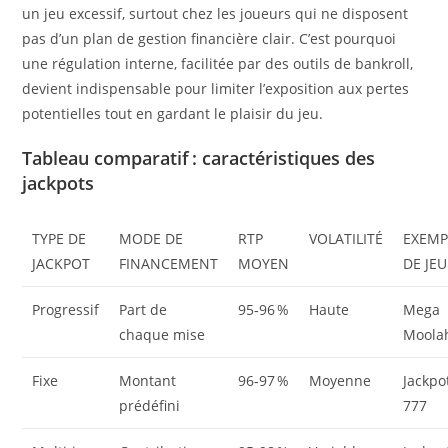
un jeu excessif, surtout chez les joueurs qui ne disposent
pas d’un plan de gestion financière clair. C’est pourquoi
une régulation interne, facilitée par des outils de bankroll,
devient indispensable pour limiter l’exposition aux pertes
potentielles tout en gardant le plaisir du jeu.
Tableau comparatif : caractéristiques des
jackpots
TYPE DE
MODE DE
RTP
VOLATILITÉ
EXEMP
JACKPOT
FINANCEMENT
MOYEN
DE JEU
Progressif
Part de
95‑96 %
Haute
Mega
chaque mise
Moola
Fixe
Montant
96‑97 %
Moyenne
Jackpo
prédéfini
777