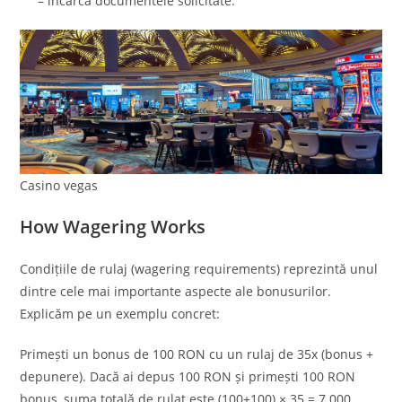
– încarcă documentele solicitate.
Casino vegas
How Wagering Works
Condițiile de rulaj (wagering requirements) reprezintă unul
dintre cele mai importante aspecte ale bonusurilor.
Explicăm pe un exemplu concret:
Primești un bonus de 100 RON cu un rulaj de 35x (bonus +
depunere). Dacă ai depus 100 RON și primești 100 RON
bonus, suma totală de rulat este (100+100) × 35 = 7.000