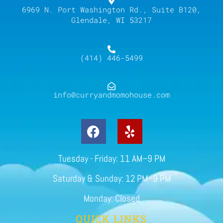
6969 N. Port Washington Rd., Suite B120,
Glendale, WI 53217
(414) 446-5499
info@curryandmomohouse.com
Tuesday - Friday: 11 AM–9 PM
Saturday & Sunday: 12 PM–9 PM
Monday: Closed
QUICK LINKS