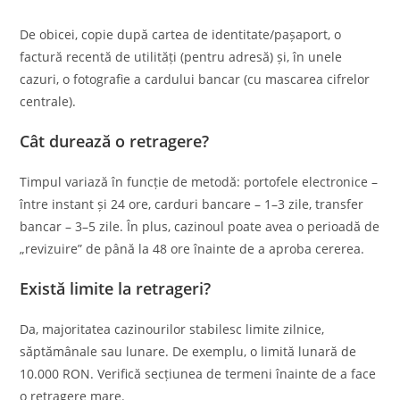
De obicei, copie după cartea de identitate/pașaport, o
factură recentă de utilități (pentru adresă) și, în unele
cazuri, o fotografie a cardului bancar (cu mascarea cifrelor
centrale).
Cât durează o retragere?
Timpul variază în funcție de metodă: portofele electronice –
între instant și 24 ore, carduri bancare – 1–3 zile, transfer
bancar – 3–5 zile. În plus, cazinoul poate avea o perioadă de
„revizuire” de până la 48 ore înainte de a aproba cererea.
Există limite la retrageri?
Da, majoritatea cazinourilor stabilesc limite zilnice,
săptămânale sau lunare. De exemplu, o limită lunară de
10.000 RON. Verifică secțiunea de termeni înainte de a face
o retragere mare.