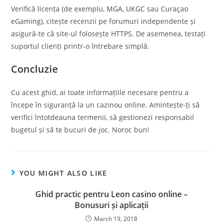
Verifică licența (de exemplu, MGA, UKGC sau Curaçao
eGaming), citește recenzii pe forumuri independente și
asigură-te că site-ul folosește HTTPS. De asemenea, testați
suportul clienți printr-o întrebare simplă.
Concluzie
Cu acest ghid, ai toate informațiile necesare pentru a
începe în siguranță la un cazinou online. Amintește-ți să
verifici întotdeauna termenii, să gestionezi responsabil
bugetul și să te bucuri de joc. Noroc bun!
YOU MIGHT ALSO LIKE
Ghid practic pentru Leon casino online –
Bonusuri și aplicații
March 19, 2018