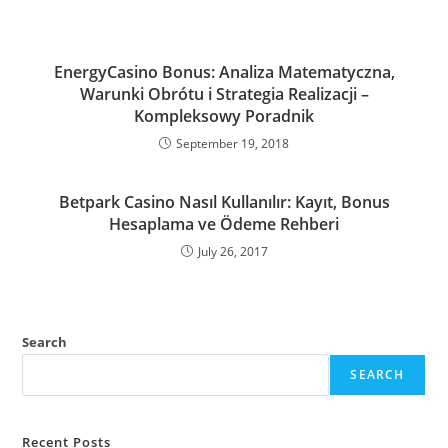
EnergyCasino Bonus: Analiza Matematyczna,
Warunki Obrótu i Strategia Realizacji –
Kompleksowy Poradnik
September 19, 2018
Betpark Casino Nasıl Kullanılır: Kayıt, Bonus
Hesaplama ve Ödeme Rehberi
July 26, 2017
Search
SEARCH
Recent Posts