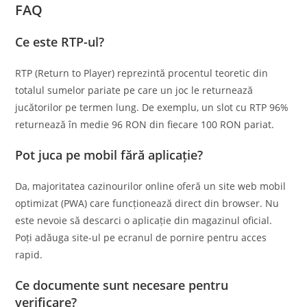
FAQ
Ce este RTP-ul?
RTP (Return to Player) reprezintă procentul teoretic din
totalul sumelor pariate pe care un joc le returnează
jucătorilor pe termen lung. De exemplu, un slot cu RTP 96%
returnează în medie 96 RON din fiecare 100 RON pariat.
Pot juca pe mobil fără aplicație?
Da, majoritatea cazinourilor online oferă un site web mobil
optimizat (PWA) care funcționează direct din browser. Nu
este nevoie să descarci o aplicație din magazinul oficial.
Poți adăuga site-ul pe ecranul de pornire pentru acces
rapid.
Ce documente sunt necesare pentru
verificare?