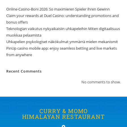
Online-Casino-Boni 2026: So maximieren Spieler ihren Gewinn
Claim your rewards at Duel Casino: understanding promotions and
bonus offers
Teknologian vaikutus nykyaikaisiin uhkapeleihin Miten digitaalisuus
muokkaa pelaamista
Uhkapelien psykologiset näkökulmat ymmärrä mielen mekanismit
PinUp casino mobile app: enjoy seamless betting and live markets
from anywhere
Recent Comments
No comments to show.
CURRY & MOMO
HIMALAYAN RESTAURANT