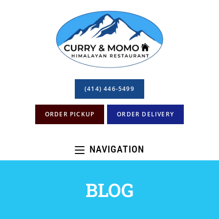
(414) 446-5499
ORDER PICKUP
ORDER DELIVERY
NAVIGATION
BLOG