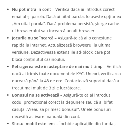
Nu pot intra în cont
– Verifică dacă ai introdus corect
emailul și parola. Dacă ai uitat parola, folosește opțiunea
„Am uitat parola”. Dacă problema persistă, șterge cache-
ul browserului sau încearcă un alt browser.
Jocurile nu se încarcă
– Asigură-te că ai o conexiune
rapidă la internet. Actualizează browserul la ultima
versiune. Dezactivează extensiile ad-block, care pot
bloca conținutul cazinoului.
Retragerea este în așteptare de mai mult timp
– Verifică
dacă ai trimis toate documentele KYC. Uneori, verificarea
durează până la 48 de ore. Contactează suportul dacă a
trecut mai mult de 3 zile lucrătoare.
Bonusul nu se activează
– Asigură-te că ai introdus
codul promoțional corect la depunere sau că ai bifat
căsuța „Vreau să primesc bonusul”. Unele bonusuri
necesită activare manuală din cont.
Site-ul mobil este lent
– Închide aplicațiile din fundal,