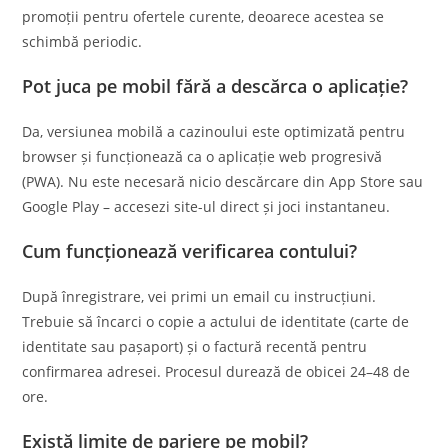
promoții pentru ofertele curente, deoarece acestea se
schimbă periodic.
Pot juca pe mobil fără a descărca o aplicație?
Da, versiunea mobilă a cazinoului este optimizată pentru
browser și funcționează ca o aplicație web progresivă
(PWA). Nu este necesară nicio descărcare din App Store sau
Google Play – accesezi site-ul direct și joci instantaneu.
Cum funcționează verificarea contului?
După înregistrare, vei primi un email cu instrucțiuni.
Trebuie să încarci o copie a actului de identitate (carte de
identitate sau pașaport) și o factură recentă pentru
confirmarea adresei. Procesul durează de obicei 24–48 de
ore.
Există limite de pariere pe mobil?