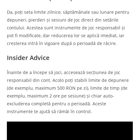
Da, poți seta limite zilnice, săptămânale sau lunare pentru
depuneri, pierderi și sesiuni de joc direct din setările
contului. Acestea sunt instrumente de joc responsabil și
pot fi modificate, dar reducerea lor se aplică imediat, iar
creșterea intră în vigoare după o perioadă de răcire.
Insider Advice
Înainte de a începe să joci, accesează secțiunea de joc
responsabil din cont. Acolo poți stabili limite de depunere
(de exemplu, maximum 500 RON pe zi), limite de timp (de
exemplu, maximum 2 ore pe sesiune) și chiar auto-
excluderea completă pentru o perioadă. Aceste
instrumente te ajută să rămâi în control.