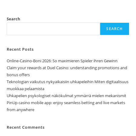
Search
SEARCH
Recent Posts
Online-Casino-Boni 2026: So maximieren Spieler ihren Gewinn
Claim your rewards at Duel Casino: understanding promotions and
bonus offers
Teknologian vaikutus nykyaikaisiin uhkapeleihin Miten digitaalisuus
muokkaa pelaamista
Uhkapelien psykologiset näkökulmat ymmärrä mielen mekanismit
PinUp casino mobile app: enjoy seamless betting and live markets
from anywhere
Recent Comments