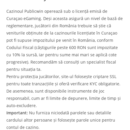
Cazinoul Publicwin operează sub o licență emisă de
Curaçao eGaming. Deși aceasta asigură un nivel de bază de
reglementare, jucătorii din România trebuie să știe că
veniturile obținute de la cazinourile licențiate în Curaçao
pot fi supuse impozitului pe venit în România, conform
Codului Fiscal (câștigurile peste 600 RON sunt impozitate
cu 10% la sursă, iar pentru sume mai mari se aplică cote
progresive). Recomandăm să consulți un specialist fiscal
pentru situația ta.
Pentru protecția jucătorilor, site-ul folosește criptare SSL
pentru toate tranzacțiile și oferă verificare KYC obligatorie.
De asemenea, sunt disponibile instrumente de joc
responsabil, cum ar fi limite de depunere, limite de timp și
auto-excludere.
Important:
Nu furniza niciodată parolele sau detaliile
cardului altor persoane și folosește parole unice pentru
contul de cazino.