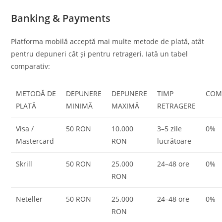
Banking & Payments
Platforma mobilă acceptă mai multe metode de plată, atât
pentru depuneri cât și pentru retrageri. Iată un tabel
comparativ:
METODĂ DE
DEPUNERE
DEPUNERE
TIMP
COM
PLATĂ
MINIMĂ
MAXIMĂ
RETRAGERE
Visa /
50 RON
10.000
3–5 zile
0%
Mastercard
RON
lucrătoare
Skrill
50 RON
25.000
24–48 ore
0%
RON
Neteller
50 RON
25.000
24–48 ore
0%
RON