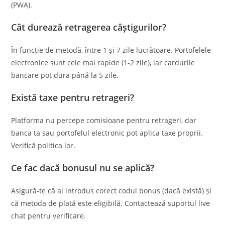
(PWA).
Cât durează retragerea câștigurilor?
În funcție de metodă, între 1 și 7 zile lucrătoare. Portofelele
electronice sunt cele mai rapide (1-2 zile), iar cardurile
bancare pot dura până la 5 zile.
Există taxe pentru retrageri?
Platforma nu percepe comisioane pentru retrageri, dar
banca ta sau portofelul electronic pot aplica taxe proprii.
Verifică politica lor.
Ce fac dacă bonusul nu se aplică?
Asigură-te că ai introdus corect codul bonus (dacă există) și
că metoda de plată este eligibilă. Contactează suportul live
chat pentru verificare.