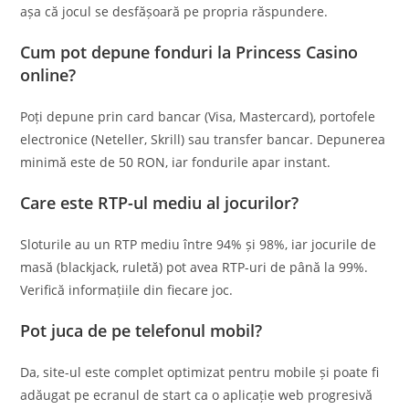
așa că jocul se desfășoară pe propria răspundere.
Cum pot depune fonduri la Princess Casino
online?
Poți depune prin card bancar (Visa, Mastercard), portofele
electronice (Neteller, Skrill) sau transfer bancar. Depunerea
minimă este de 50 RON, iar fondurile apar instant.
Care este RTP-ul mediu al jocurilor?
Sloturile au un RTP mediu între 94% și 98%, iar jocurile de
masă (blackjack, ruletă) pot avea RTP-uri de până la 99%.
Verifică informațiile din fiecare joc.
Pot juca de pe telefonul mobil?
Da, site-ul este complet optimizat pentru mobile și poate fi
adăugat pe ecranul de start ca o aplicație web progresivă