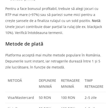
Pentru a face bonusul profitabil, trebuie să alegi jocuri cu
RTP mai mare (>97%) sau să pariezi sume mici pentru a
crește șansele de a finaliza rulajul cu un sold pozitiv.
Notă:
Unele jocuri contribuie doar parțial la rulaj (de ex. blackjack
10%). Verifică întotdeauna termenii.
Metode de plată
Platforma acceptă mai multe metode populare în România.
Depunerile sunt instant, iar retragerile durează între 1 și 5
zile lucrătoare, în funcție de metodă.
METODĂ
DEPUNERE
RETRAGERE
TIMP
MINIMĂ
MINIMĂ
RETRAGERE
Visa/Mastercard
50 RON
100 RON
2–5 zile