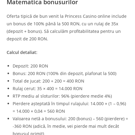
Matematica bonusurilor
Oferta tipică de bun venit la Princess Casino online include
un bonus de 100% până la 500 RON, cu un rulaj de 35x
(depozit + bonus). Să calculăm profitabilitatea pentru un
depozit de 200 RON.
Calcul detaliat:
Depozit: 200 RON
Bonus: 200 RON (100% din depozit, plafonat la 500)
Total de jucat: 200 + 200 = 400 RON
Rulaj cerut: 35 × 400 = 14.000 RON
RTP mediu al sloturilor: 96% (pierdere medie 4%)
Pierdere așteptată în timpul rulajului: 14.000 × (1 – 0,96)
= 14.000 × 0,04 = 560 RON
Valoarea netă a bonusului: 200 (bonus) – 560 (pierdere) =
-360 RON (adică, în medie, vei pierde mai mult decât
bonusul primit)