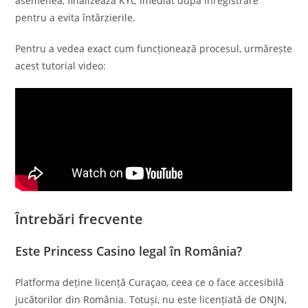
asemenea, finalizează KYC imediat după înregistrare
pentru a evita întârzierile.
Pentru a vedea exact cum funcționează procesul, urmărește
acest tutorial video:
Întrebări frecvente
Este Princess Casino legal în România?
Platforma deține licență Curaçao, ceea ce o face accesibilă
jucătorilor din România. Totuși, nu este licențiată de ONJN,